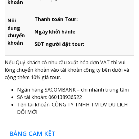
khoản
Thanh toán Tour:
Nội
dung
Ngày khởi hành:
chuyển
khoản
SĐT người đặt tour:
Nếu Quý khách có nhu cầu xuất hóa đơn VAT thì vui
lòng chuyển khoản vào tài khoản công ty bên dưới và
cộng thêm 10% giá tour.
Ngân hàng SACOMBANK – chi nhánh trung tâm
Số tài khoản: 060138936522
Tên tài khoản: CÔNG TY TNHH TM DV DU LỊCH
ĐỔI MỚI
BẢNG CAM KẾT