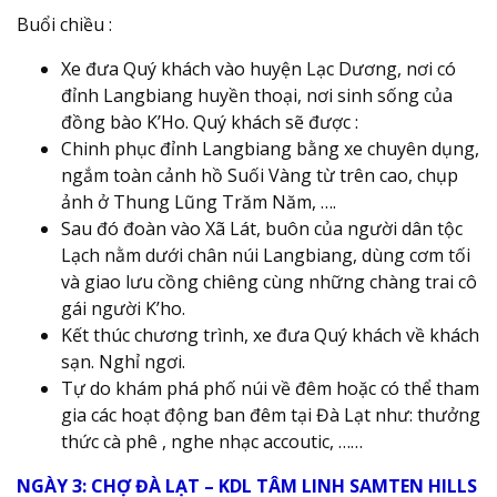
Buổi chiều :
Xe đưa Quý khách vào huyện Lạc Dương, nơi có
đỉnh Langbiang huyền thoại, nơi sinh sống của
đồng bào K’Ho. Quý khách sẽ được :
Chinh phục đỉnh Langbiang bằng xe chuyên dụng,
ngắm toàn cảnh hồ Suối Vàng từ trên cao, chụp
ảnh ở Thung Lũng Trăm Năm, ….
Sau đó đoàn vào Xã Lát, buôn của người dân tộc
Lạch nằm dưới chân núi Langbiang, dùng cơm tối
và giao lưu cồng chiêng cùng những chàng trai cô
gái người K’ho.
Kết thúc chương trình, xe đưa Quý khách về khách
sạn. Nghỉ ngơi.
Tự do khám phá phố núi về đêm hoặc có thể tham
gia các hoạt động ban đêm tại Đà Lạt như: thưởng
thức cà phê , nghe nhạc accoutic, ……
NGÀY 3: CHỢ ĐÀ LẠT – KDL TÂM LINH SAMTEN HILLS