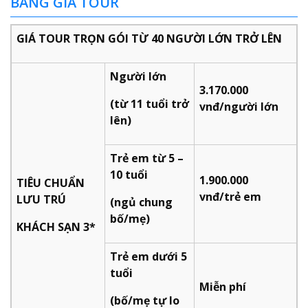
BẢNG GIÁ TOUR
GIÁ TOUR TRỌN GÓI TỪ 40 NGƯỜI LỚN TRỞ LÊN
Người lớn
3.170.000
(từ 11 tuổi trở
vnđ/người lớn
lên)
Trẻ em từ 5 –
10 tuổi
1.900.000
TIÊU CHUẨN
vnđ/trẻ em
LƯU TRÚ
(ngủ chung
bố/mẹ)
KHÁCH SẠN 3*
Trẻ em dưới 5
tuổi
Miễn phí
(bố/mẹ tự lo