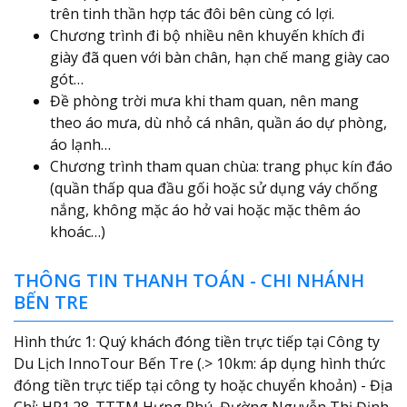
trên tinh thần hợp tác đôi bên cùng có lợi.
Chương trình đi bộ nhiều nên khuyến khích đi
giày đã quen với bàn chân, hạn chế mang giày cao
gót…
Đề phòng trời mưa khi tham quan, nên mang
theo áo mưa, dù nhỏ cá nhân, quần áo dự phòng,
áo lạnh…
Chương trình tham quan chùa: trang phục kín đáo
(quần thấp qua đầu gối hoặc sử dụng váy chống
nắng, không mặc áo hở vai hoặc mặc thêm áo
khoác…)
THÔNG TIN THANH TOÁN - CHI NHÁNH
BẾN TRE
Hình thức 1: Quý khách đóng tiền trực tiếp tại Công ty
Du Lịch InnoTour Bến Tre (.> 10km: áp dụng hình thức
đóng tiền trực tiếp tại công ty hoặc chuyển khoản) - Địa
Chỉ: HP1.28. TTTM Hưng Phú, Đường Nguyễn Thị Định,