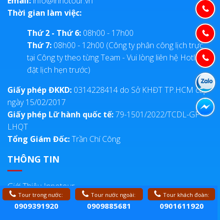
Email:
info@innotour.vn
Thời gian làm việc:
Thứ 2 - Thứ 6:
08h00 - 17h00
Thứ 7:
08h00 - 12h00 (Công ty phân công lịch trực
tại Công ty theo từng Team - Vui lòng liên hệ Hotline
đặt lịch hẹn trước)
Giấy phép ĐKKD:
0314228414 do Sở KHĐT TP.HCM cấp
ngày 15/02/2017
Giấy phép Lữ hành quốc tế:
79-1501/2022/TCDL-GP
LHQT
Tổng Giám Đốc:
Trần Chí Công
THÔNG TIN
Giới Thiệu Innotour
Tour trong nước:
Tour nước ngoài:
Tour khách đoàn:
Giải Thưởng Du Lịch
0909391920
0909885681
0901611920
Tuyển Dụng