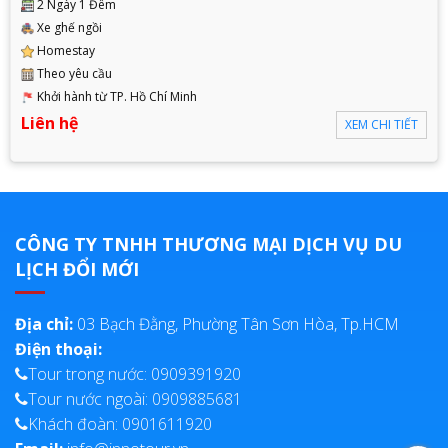
2 Ngày 1 Đêm
Xe ghế ngồi
Homestay
Theo yêu cầu
Khởi hành từ TP. Hồ Chí Minh
Liên hệ
XEM CHI TIẾT
CÔNG TY TNHH THƯƠNG MẠI DỊCH VỤ DU
LỊCH ĐỔI MỚI
Địa chỉ:
03 Bạch Đằng, Phường Tân Sơn Hòa, Tp.HCM
Điện thoại:
Tour trong nước: 0909391920
Tour nước ngoài: 0909885681
Khách đoàn: 0901611920