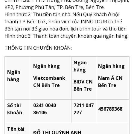
KP2, Phường Phú Tân, TP. Bến Tre, Bến Tre
Hình thức 2: Thu tiền tận nhà. Nếu Quý khách ở nội
thành TP Bến Tre , nhân viên của INNOTOUR có thể
đến tận nơi để giao hóa đơn, lịch trình tour và thu tiền
Hình thức 3: Thanh toán chuyển khoản qua ngân hàng.
THÔNG TIN CHUYỂN KHOẢN:
Ngân
Ngân hàng
Ngân hàng
hàng
Ngân
Vietcombank
Nam Á CN
hàng
BIDV CN
CN Bến Tre
Bến Tre
Bến Tre
Số tài
0241 0040
7211 047
456789368
khoản
86106
227​
Tên tài
ĐỖ THỊ QUỲNH ANH