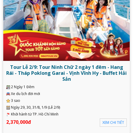
Tour Lễ 2/9: Tour Ninh Chữ 2 ngày 1 đêm - Hang
Rái - Tháp Poklong Garai - Vịnh Vĩnh Hy - Buffet Hải
Sản
2 Ngày 1 Đêm
Xe du lịch đời mới
3 sao
Ngày 29, 30, 31/8, 1/9 (Lễ 2/9)
Khởi hành từ TP. Hồ Chí Minh
2,370,000đ
XEM CHI TIẾT