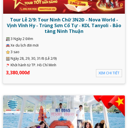
Tour Lễ 2/9: Tour Ninh Chữ 3N2Đ - Nova World -
Vịnh Vĩnh Hy - Trùng Sơn Cổ Tự - KDL Tanyoli - Bảo
tàng Ninh Thuận
3 Ngày 2 Đêm
Xe du lịch đời mới
3 sao
Ngày 28, 29, 30, 31/8 (Lễ 2/9)
Khởi hành từ TP. Hồ Chí Minh
3,380,000đ
XEM CHI TIẾT