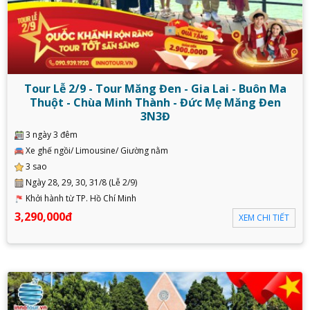
Tour Lễ 2/9 - Tour Măng Đen - Gia Lai - Buôn Ma
Thuột - Chùa Minh Thành - Đức Mẹ Măng Đen
3N3Đ
3 ngày 3 đêm
Xe ghế ngồi/ Limousine/ Giường nằm
3 sao
Ngày 28, 29, 30, 31/8 (Lễ 2/9)
Khởi hành từ TP. Hồ Chí Minh
3,290,000đ
XEM CHI TIẾT