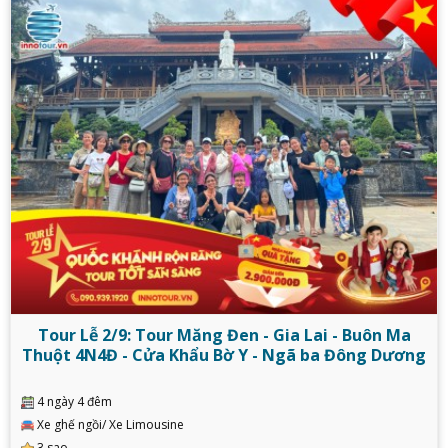
Tour Lễ 2/9: Tour Măng Đen - Gia Lai - Buôn Ma
Thuột 4N4Đ - Cửa Khẩu Bờ Y - Ngã ba Đông Dương
4 ngày 4 đêm
Xe ghế ngồi/ Xe Limousine
3 sao