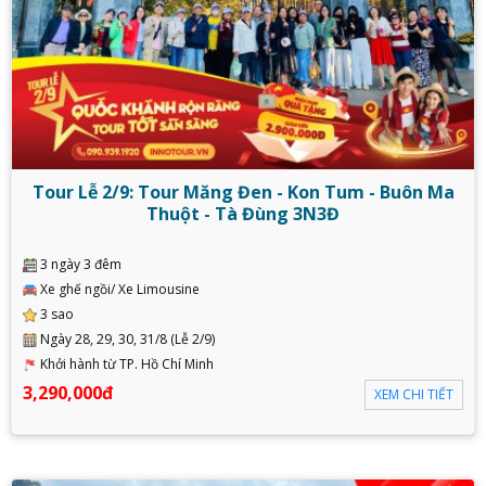
Tour Lễ 2/9: Tour Măng Đen - Kon Tum - Buôn Ma
Thuột - Tà Đùng 3N3Đ
3 ngày 3 đêm
Xe ghế ngồi/ Xe Limousine
3 sao
Ngày 28, 29, 30, 31/8 (Lễ 2/9)
Khởi hành từ TP. Hồ Chí Minh
3,290,000đ
XEM CHI TIẾT