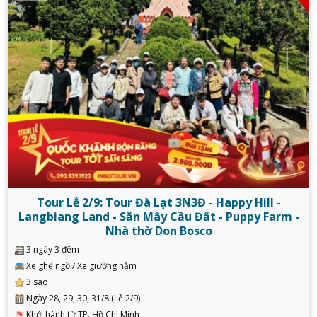
Tour Lễ 2/9: Tour Đà Lạt 3N3Đ - Happy Hill -
Langbiang Land - Săn Mây Cầu Đất - Puppy Farm -
Nhà thờ Don Bosco
3 ngày 3 đêm
Xe ghế ngồi/ Xe giường nằm
3 sao
Ngày 28, 29, 30, 31/8 (Lễ 2/9)
Khởi hành từ TP. Hồ Chí Minh