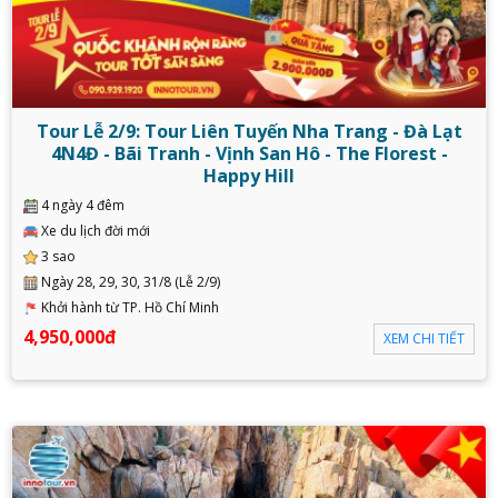
Tour Lễ 2/9: Tour Liên Tuyến Nha Trang - Đà Lạt
4N4Đ - Bãi Tranh - Vịnh San Hô - The Florest -
Happy Hill
4 ngày 4 đêm
Xe du lịch đời mới
3 sao
Ngày 28, 29, 30, 31/8 (Lễ 2/9)
Khởi hành từ TP. Hồ Chí Minh
4,950,000đ
XEM CHI TIẾT