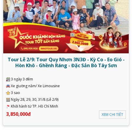
Tour Lễ 2/9: Tour Quy Nhơn 3N3Đ - Kỳ Co - Eo Gió -
Hòn Khô - Ghềnh Ráng - Đặc Sản Bò Tây Sơn
3 ngày 3 đêm
Xe giường nằm/ Xe Limousine
3 sao
Ngày 28, 29, 30, 31/8 (Lễ 2/9)
Khởi hành từ TP. Hồ Chí Minh
3,850,000đ
XEM CHI TIẾT