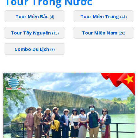
Tour Trong Nước
Tour Miền Bắc
Tour Miền Trung
(4)
(41)
Tour Tây Nguyên
Tour Miền Nam
(15)
(20)
Combo Du Lịch
(3)