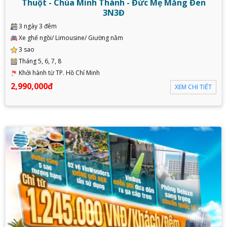
Thuột - Chùa Minh Thành - Đức Mẹ Măng Đen
3N3Đ
3 ngày 3 đêm
Xe ghế ngồi/ Limousine/ Giường nằm
3 sao
Tháng 5, 6, 7, 8
Khởi hành từ TP. Hồ Chí Minh
2,990,000đ
XEM CHI TIẾT