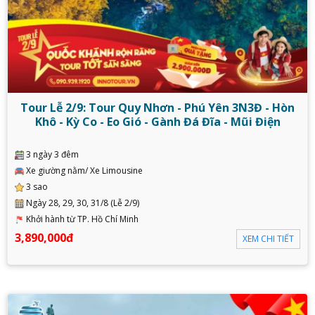
Tour Lễ 2/9: Tour Quy Nhơn - Phú Yên 3N3Đ - Hòn
Khô - Kỳ Co - Eo Gió - Gành Đá Đĩa - Mũi Điện
3 ngày 3 đêm
Xe giường nằm/ Xe Limousine
3 sao
Ngày 28, 29, 30, 31/8 (Lễ 2/9)
Khởi hành từ TP. Hồ Chí Minh
3,890,000đ
XEM CHI TIẾT