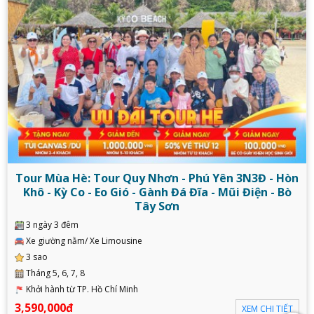
Tour Mùa Hè: Tour Quy Nhơn - Phú Yên 3N3Đ - Hòn
Khô - Kỳ Co - Eo Gió - Gành Đá Đĩa - Mũi Điện - Bò
Tây Sơn
3 ngày 3 đêm
Xe giường nằm/ Xe Limousine
3 sao
Tháng 5, 6, 7, 8
Khởi hành từ TP. Hồ Chí Minh
3,590,000đ
XEM CHI TIẾT