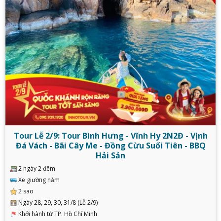
Tour Lễ 2/9: Tour Bình Hưng - Vĩnh Hy 2N2Đ - Vịnh
Đá Vách - Bãi Cây Me - Đồng Cừu Suối Tiên - BBQ
Hải Sản
2 ngày 2 đêm
Xe giường nằm
2 sao
Ngày 28, 29, 30, 31/8 (Lễ 2/9)
Khởi hành từ TP. Hồ Chí Minh