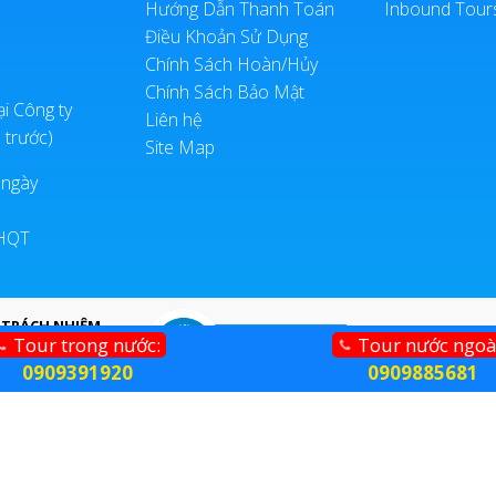
Hướng Dẫn Thanh Toán
Inbound Tour
Điều Khoản Sử Dụng
Chính Sách Hoàn/Hủy
Chính Sách Bảo Mật
ại Công ty
Liên hệ
 trước)
Site Map
 ngày
LHQT
 TRÁCH NHIỆM
Tour trong nước:
Tour nước ngoà
0909391920
0909885681
Công ty TNHH Thương Mại Dịch Vụ Du Lịch Đổi Mới
 lịch nước ngoài, thiết kế tour theo yêu cầu, tổ chức sự kiện, hội nghị, đặt 