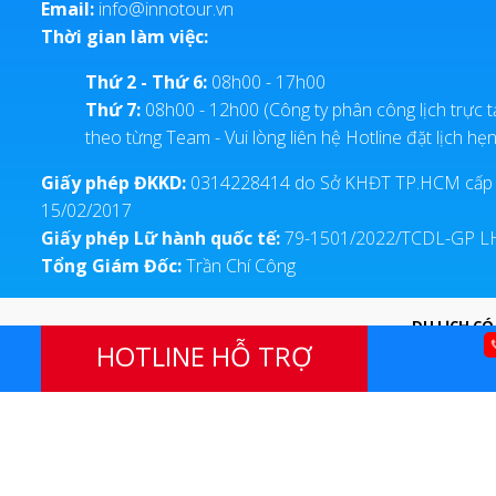
Email:
info@innotour.vn
Thời gian làm việc:
Thứ 2 - Thứ 6:
08h00 - 17h00
Thứ 7:
08h00 - 12h00 (Công ty phân công lịch trực t
theo từng Team - Vui lòng liên hệ Hotline đặt lịch hẹn
Giấy phép ĐKKD:
0314228414 do Sở KHĐT TP.HCM cấp
15/02/2017
Giấy phép Lữ hành quốc tế:
79-1501/2022/TCDL-GP 
Tổng Giám Đốc:
Trần Chí Công
DU LỊCH CÓ
HOTLINE HỖ TRỢ
Chuyên tour du lịch trong nước, du