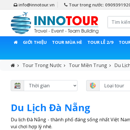
info@innotour.vn
Tour trong nước: 090939192
GIỚI THIỆU
TOUR MÙA HÈ
TOUR LỄ 2/9
TOUR
Tour Trong Nước
Tour Miền Trung
Du Lịc
Du Lịch Đà Nẵng
Du lịch Đà Nẵng - thành phố đáng sống nhất Việt Nam có 
vui chơi hợp lý nhé.