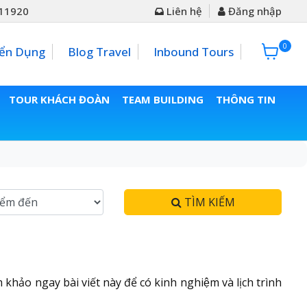
11920
Liên hệ
Đăng nhập
0
0đ
ển Dụng
Blog Travel
Inbound Tours
TOUR KHÁCH ĐOÀN
TEAM BUILDING
THÔNG TIN
TÌM KIẾM
gay bài viết này để có kinh nghiệm và lịch trình