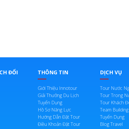
CH ĐỔI
THÔNG TIN
DỊCH VỤ
Giới Thiệu Innotour
Tour Nước Ng
Giải Thưởng Du Lịch
Tour Trong N
Tuyển Dụng
Tour Khách 
Hồ Sơ Năng Lực
Team Building
Hướng Dẫn Đặt Tour
Tuyển Dụng
Điều Khoản Đặt Tour
Blog Travel