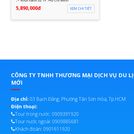
Khởi hành từ TP. Hồ Chí Minh
5,890,000đ
XEM CHI TIẾT
CÔNG TY TNHH THƯƠNG MẠI DỊCH VỤ DU LỊ
MỚI
Địa chỉ:
03 Bạch Đằng, Phường Tân Sơn Hòa, Tp.HCM
Điện thoại:
Tour trong nước: 0909391920
Tour nước ngoài: 0909885681
Khách đoàn: 0901611920