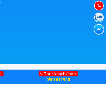
s
i:
Tour khách đoàn:
0901611920
phòng khách sạn, đặt vé máy bay,...