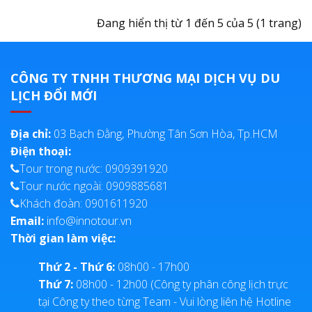
Đang hiển thị từ 1 đến 5 của 5 (1 trang)
CÔNG TY TNHH THƯƠNG MẠI DỊCH VỤ DU
LỊCH ĐỔI MỚI
Địa chỉ:
03 Bạch Đằng, Phường Tân Sơn Hòa, Tp.HCM
Điện thoại:
Tour trong nước: 0909391920
Tour nước ngoài: 0909885681
Khách đoàn: 0901611920
Email:
info@innotour.vn
Thời gian làm việc:
Thứ 2 - Thứ 6:
08h00 - 17h00
Thứ 7:
08h00 - 12h00 (Công ty phân công lịch trực
tại Công ty theo từng Team - Vui lòng liên hệ Hotline