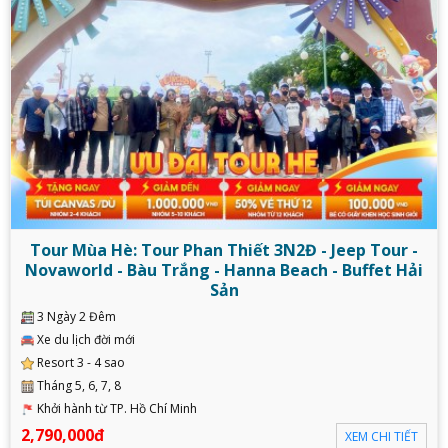
Tour Mùa Hè: Tour Phan Thiết 3N2Đ - Jeep Tour -
Novaworld - Bàu Trắng - Hanna Beach - Buffet Hải
Sản
3 Ngày 2 Đêm
Xe du lịch đời mới
Resort 3 - 4 sao
Tháng 5, 6, 7, 8
Khởi hành từ TP. Hồ Chí Minh
2,790,000đ
XEM CHI TIẾT