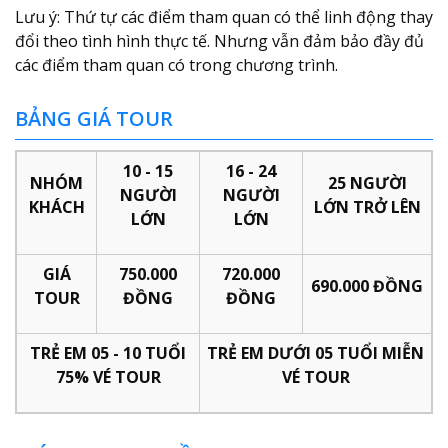
Lưu ý: Thứ tự các điểm tham quan có thể linh động thay
đổi theo tình hình thực tế. Nhưng vẫn đảm bảo đầy đủ
các điểm tham quan có trong chương trình.
BẢNG GIÁ TOUR
10 - 15
16 - 24
NHÓM
25 NGƯỜI
NGƯỜI
NGƯỜI
KHÁCH
LỚN TRỞ LÊN
LỚN
LỚN
GIÁ
750.000
720.000
690.000 ĐỒNG
TOUR
ĐỒNG
ĐỒNG
TRẺ EM 05 - 10 TUỔI
TRẺ EM DƯỚI 05 TUỔI MIỄN
75% VÉ TOUR
VÉ TOUR