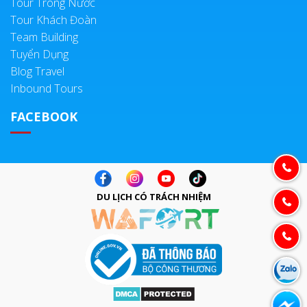
Tour Trong Nước
Tour Khách Đoàn
Team Building
Tuyển Dụng
Blog Travel
Inbound Tours
FACEBOOK
DU LỊCH CÓ TRÁCH NHIỆM