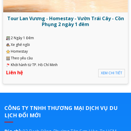
Tour Lan Vương - Homestay - Vườn Trái Cây - Cồn
Phụng 2 ngày 1 đêm
2 Ngày 1 Đêm
Xe ghế ngồi
Homestay
Theo yêu cầu
Khởi hành từ TP. Hồ Chí Minh
Liên hệ
XEM CHI TIẾT
CÔNG TY TNHH THƯƠNG MẠI DỊCH VỤ DU
LỊCH ĐỔI MỚI