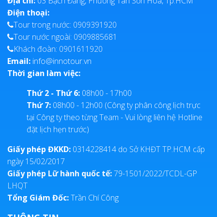
Địa chỉ:
03 Bạch Đằng, Phường Tân Sơn Hòa, Tp.HCM
Điện thoại:
Tour trong nước: 0909391920
Tour nước ngoài: 0909885681
Khách đoàn: 0901611920
Email:
info@innotour.vn
Thời gian làm việc:
Thứ 2 - Thứ 6:
08h00 - 17h00
Thứ 7:
08h00 - 12h00 (Công ty phân công lịch trực
tại Công ty theo từng Team - Vui lòng liên hệ Hotline
đặt lịch hẹn trước)
Giấy phép ĐKKD:
0314228414 do Sở KHĐT TP.HCM cấp
ngày 15/02/2017
Giấy phép Lữ hành quốc tế:
79-1501/2022/TCDL-GP
LHQT
Tổng Giám Đốc:
Trần Chí Công