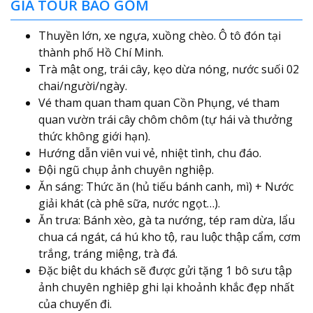
GIÁ TOUR BAO GỒM
Thuyền lớn, xe ngựa, xuồng chèo. Ô tô đón tại
thành phố Hồ Chí Minh.
Trà mật ong, trái cây, kẹo dừa nóng, nước suối 02
chai/người/ngày.
Vé tham quan tham quan Cồn Phụng, vé tham
quan vườn trái cây chôm chôm (tự hái và thưởng
thức không giới hạn).
Hướng dẫn viên vui vẻ, nhiệt tình, chu đáo.
Đội ngũ chụp ảnh chuyên nghiệp.
Ăn sáng: Thức ăn (hủ tiếu bánh canh, mì) + Nước
giải khát (cà phê sữa, nước ngọt…).
Ăn trưa: Bánh xèo, gà ta nướng, tép ram dừa, lẩu
chua cá ngát, cá hú kho tộ, rau luộc thập cẩm, cơm
trắng, tráng miệng, trà đá.
Đặc biệt du khách sẽ được gửi tặng 1 bô sưu tập
ảnh chuyên nghiêp ghi lại khoảnh khắc đẹp nhất
của chuyến đi.