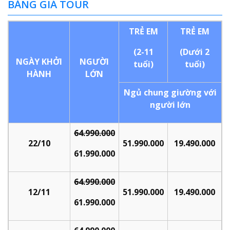
BẢNG GIÁ TOUR
TRẺ EM
TRẺ EM
(2-11
(Dưới 2
NGÀY KHỞI
NGƯỜI
tuổi)
tuổi)
HÀNH
LỚN
Ngủ chung giường với
người lớn
64.990.000
22/10
51.990.000
19.490.000
61.990.000
64.990.000
12/11
51.990.000
19.490.000
61.990.000