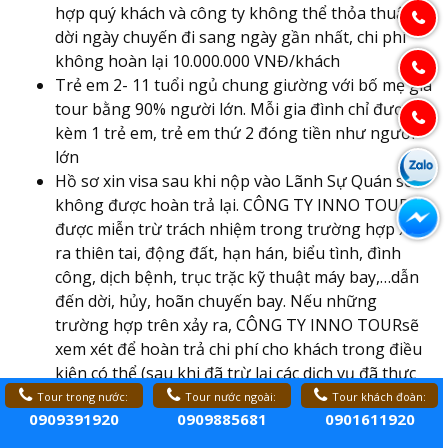
hợp quý khách và công ty không thể thỏa thuận
dời ngày chuyến đi sang ngày gần nhất, chi phí
không hoàn lại 10.000.000 VNĐ/khách
Trẻ em 2- 11 tuổi ngủ chung giường với bố mẹ giá
tour bằng 90% người lớn. Mỗi gia đình chỉ được
kèm 1 trẻ em, trẻ em thứ 2 đóng tiền như người
lớn
Hồ sơ xin visa sau khi nộp vào Lãnh Sự Quán sẽ
không được hoàn trả lại. CÔNG TY INNO TOUR
được miễn trừ trách nhiệm trong trường hợp xảy
ra thiên tai, động đất, hạn hán, biểu tình, đình
công, dịch bệnh, trục trặc kỹ thuật máy bay,…dẫn
đến dời, hủy, hoãn chuyến bay. Nếu những
trường hợp trên xảy ra, CÔNG TY INNO TOURsẽ
xem xét để hoàn trả chi phí cho khách trong điều
kiện có thể (sau khi đã trừ lại các dịch vụ đã thực
hiện như phí làm visa, tiền vé máy bay….và không
Tour trong nước:
Tour nước ngoài:
Tour khách đoàn:
0909391920
0909885681
0901611920
chịu trách nhiệm bồi thường thêm bất kỳ chi phí
nào khác).