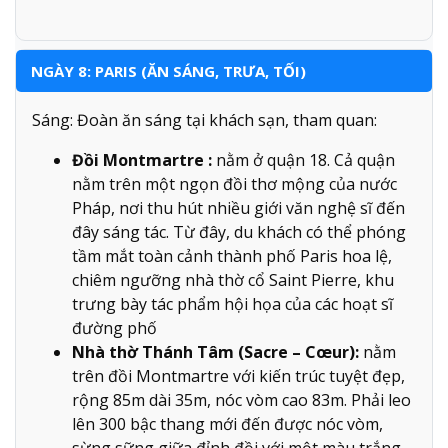
NGÀY 8: PARIS (ĂN SÁNG, TRƯA, TỐI)
Sáng: Đoàn ăn sáng tại khách sạn, tham quan:
Đồi Montmartre :
nằm ở quận 18. Cả quận
nằm trên một ngọn đồi thơ mộng của nước
Pháp, nơi thu hút nhiều giới văn nghệ sĩ đến
đây sáng tác. Từ đây, du khách có thể phóng
tầm mắt toàn cảnh thành phố Paris hoa lệ,
chiêm ngưỡng nhà thờ cổ Saint Pierre, khu
trưng bày tác phẩm hội họa của các hoạt sĩ
đường phố
Nhà thờ Thánh Tâm (Sacre – Cœur):
nằm
trên đồi Montmartre với kiến trúc tuyệt đẹp,
rộng 85m dài 35m, nóc vòm cao 83m. Phải leo
lên 300 bậc thang mới đến được nóc vòm,
sừng sững giữa đỉnh đồi với một màu trắng