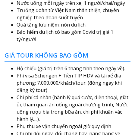
Nước uống mỗi ngày trên xe, 1 người/chai/ngày
Trưởng đoàn từ Việt Nam thân thiện, chuyên
nghiệp theo đoàn suốt tuyến.
Quà tặng lưu niệm: nón du lịch.
Bảo hiểm du lịch có bao gồm Covid trị giá 1
tỷ/người
GIÁ TOUR KHÔNG BAO GỒM
Hộ chiếu (giá trị trên 6 tháng tính theo ngày về).
Phí visa Schengen + Tiền TIP HDV và tài xế địa
phương: 7,000,000/khách/tour. (đóng ngay khi
đăng ký tour)
Chi phí cá nhân (hành lý quá cước, điện thoại, giặt
ủi, tham quan ăn uống ngoài chương trình, Nước
uống rượu bia trong bữa ăn, chi phí khuân vác
hành lý….).
Phụ thu xe vận chuyển ngoài giờ quy định
Chi phí dời ngày, đổi chặng bay, nâng hạng vé