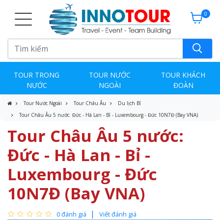
0
TOUR TRONG
TOUR NƯỚC
TOUR KHÁCH
NƯỚC
NGOÀI
ĐOÀN
Tour Nước Ngoài
Tour Châu Âu
Du lịch Bỉ
Tour Châu Âu 5 nước: Đức - Hà Lan - Bỉ - Luxembourg - Đức 10N7Đ (Bay VNA)
Tour Châu Âu 5 nước:
Đức - Hà Lan - Bỉ -
Luxembourg - Đức
10N7Đ (Bay VNA)
0 đánh giá
Viết đánh giá