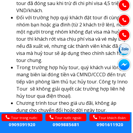
tour đã đóng sau khi trừ đi chi phí visa 4,5 triệu
VND/khách.
Đối với trường hợp quý khách đặt tour đi cùng
nhóm bạn hoặc gia đình (từ 2 khách trở lên), nếu
một người trong nhóm không đạt visa mà huỷ
tour thì khách rớt visa chịu phí visa và vé máy bay
nếu đã xuất vé, nhưng các thành viên khác đã đạt
visa mà huỷ tour sẽ áp dụng theo chính sách hủy
tour chung.
Trong trường hợp hủy tour, quý khách vui lòng
mang biên lai đóng tiền và CMND/CCCD đến trực
tiếp văn phòng làm thủ tục hủy tour. Công ty Inno
Tour sẽ không giải quyết các trường hợp liên hệ
hủy tour qua điện thoại).
Chương trình tour theo giá ưu đãi, không áp
dụng cho chuyển đổi hoặc dời ngày tour.
Tour trong nước:
Tour nước ngoài:
Tour khách đoàn:
0909391920
0909885681
0901611920
LƯU Ý KHÁC