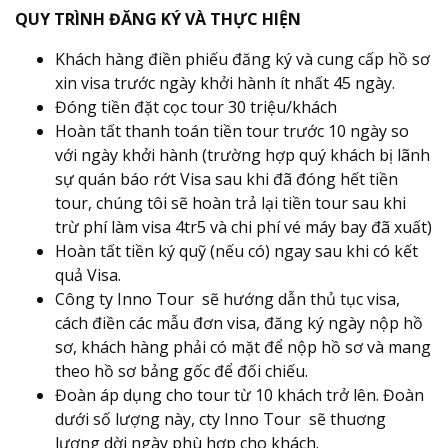
QUY TRÌNH ĐĂNG KÝ VÀ THỰC HIỆN
Khách hàng điền phiếu đăng ký và cung cấp hồ sơ
xin visa trước ngày khởi hành ít nhất 45 ngày.
Đóng tiền đặt cọc tour 30 triệu/khách
Hoàn tất thanh toán tiền tour trước 10 ngày so
với ngày khởi hành (trường hợp quý khách bị lãnh
sự quán báo rớt Visa sau khi đã đóng hết tiền
tour, chúng tôi sẽ hoàn trả lại tiền tour sau khi
trừ phí làm visa 4tr5 và chi phí vé máy bay đã xuất)
Hoàn tất tiền ký quỹ (nếu có) ngay sau khi có kết
quả Visa.
Công ty Inno Tour sẽ hướng dẫn thủ tục visa,
cách điền các mẫu đơn visa, đăng ký ngày nộp hồ
sơ, khách hàng phải có mặt để nộp hồ sơ và mang
theo hồ sơ bảng gốc để đối chiếu.
Đoàn áp dụng cho tour từ 10 khách trở lên. Đoàn
dưới số lượng này, cty Inno Tour sẽ thuơng
lượng dời ngày phù hợp cho khách.