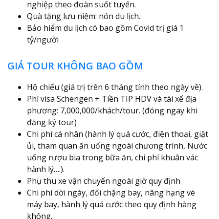
nghiệp theo đoàn suốt tuyến.
Quà tặng lưu niệm: nón du lịch.
Bảo hiểm du lịch có bao gồm Covid trị giá 1
tỷ/người
GIÁ TOUR KHÔNG BAO GỒM
Hộ chiếu (giá trị trên 6 tháng tính theo ngày về).
Phí visa Schengen + Tiền TIP HDV và tài xế địa
phương: 7,000,000/khách/tour. (đóng ngay khi
đăng ký tour)
Chi phí cá nhân (hành lý quá cước, điện thoại, giặt
ủi, tham quan ăn uống ngoài chương trình, Nước
uống rượu bia trong bữa ăn, chi phí khuân vác
hành lý….).
Phụ thu xe vận chuyển ngoài giờ quy định
Chi phí dời ngày, đổi chặng bay, nâng hạng vé
máy bay, hành lý quá cước theo quy định hàng
không.