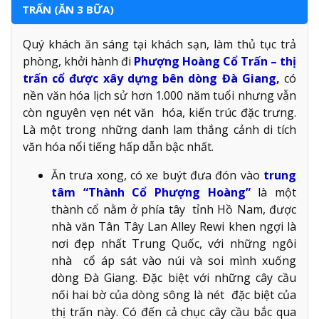
TRẤN (ĂN 3 BỮA)
Quý khách ăn sáng tại khách sạn, làm thủ tục trả
phòng, khởi hành đi
Phượng Hoàng Cổ Trấn – thị
trấn cổ được xây dựng bên dòng Đà Giang,
có
nền văn hóa lịch sử hơn 1.000 năm tuổi nhưng vẫn
còn nguyên vẹn nét văn hóa, kiến trúc đặc trưng.
Là một trong những danh lam thắng cảnh di tích
văn hóa nổi tiếng hấp dẫn bậc nhất.
Ăn trưa xong, có xe buýt đưa đón vào
trung
tâm “Thành Cổ Phượng Hoàng”
l
à một
thành cổ nằm ở phía tây tỉnh Hồ Nam, được
nhà văn Tân Tây Lan Alley Rewi khen ngợi là
nơi đẹp nhất Trung Quốc, với những ngôi
nhà cổ áp sát vào núi và soi mình xuống
dòng Đà Giang. Đặc biệt với những cây cầu
nối hai bờ của dòng sông là nét đặc biệt của
thị trấn này. Có đến cả chục cây cầu bắc qua