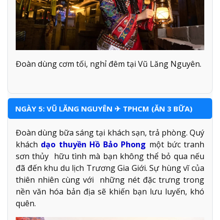
Đoàn dùng cơm tối, nghỉ đêm tại Vũ Lăng Nguyên.
NGÀY 5: VŨ LĂNG NGUYÊN ✈ TPHCM (ĂN 3 BỮA)
Đoàn dùng bữa sáng tại khách sạn, trả phòng. Quý
khách
dạo thuyền Hồ Bảo Phong
một bức tranh
sơn thủy hữu tình mà bạn không thể bỏ qua nếu
đã đến khu du lịch Trương Gia Giới. Sự hùng vĩ của
thiên nhiên cùng với những nét đặc trưng trong
nền văn hóa bản địa sẽ khiến bạn lưu luyến, khó
quên.