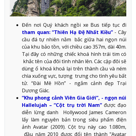
Đến nơi Quý khách ngồi xe Bus tiếp tục đi
tham quan: “Thiên Hạ Đệ Nhất Kiều”
- Cây
cầu đá tự nhiên nằm bắc giữa hai ngọn núi
của khu bảo tồn, với chiều cao 357m, dài 40m.
Tại đây có những chiếc khoá hình trái tim có
khắc tên của đôi tình nhân lên. Các cặp đôi sẽ
dùng ổ khoá khoá lại trên thành cầu và ném
chìa xuống vực, tượng trưng cho tình yêu bất
tử. “Đài Mê Hồn” - ngắm cảnh đẹp Trại
Dương Giác.
“Khu phong cảnh Viên Gia Giới”, - ngọn núi
Hallelujah – “Cột trụ trời Nam”
được đạo
diễn lừng danh Hollywood James Cameron
lấy làm nguyên bản trong siêu phẩm điện
ảnh Avatar (2009). Cột trụ này cao 1.080m,
đầu năm 2010 được đổi tên thành "Avatar