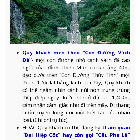
Quý khách men theo “Con Đường Vách
Đá”
- một con đường nhỏ cạnh vách đá cao
ngất của đỉnh Thiên Môn dài khoảng 40m,
dạo bước trên “Con Đường Thủy Tinh” một
đoạn được lát bằng kính. Tại đây, Quý khách
có thể ngắm nhìn cảnh núi non trùng trùng
điệp điệp ngay dưới chân ở độ cao 1,400m,
cảm nhận cảm giác như đi trên mây. Đi thang
cuốn xuyên lòng núi một kiệt tác của nhân
loại. (Chi phí tự túc).
HOẶC Quý khách có thể đăng ký
tham quan
“Đại Hiệp Cốc” hay còn gọi “Cầu Pha Lê”