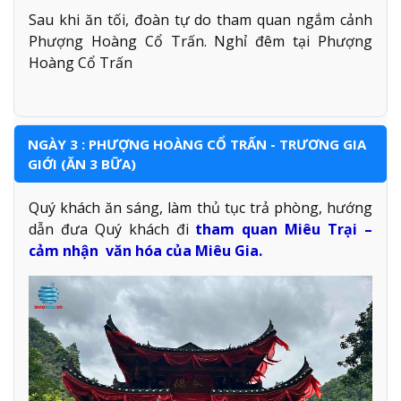
Sau khi ăn tối, đoàn tự do tham quan ngắm cảnh
Phượng Hoàng Cổ Trấn. Nghỉ đêm tại Phượng
Hoàng Cổ Trấn
NGÀY 3 : PHƯỢNG HOÀNG CỔ TRẤN - TRƯƠNG GIA
GIỚI (ĂN 3 BỮA)
Quý khách ăn sáng, làm thủ tục trả phòng, hướng
dẫn đưa Quý khách đi
tham quan Miêu Trại –
cảm nhận văn hóa của Miêu Gia.