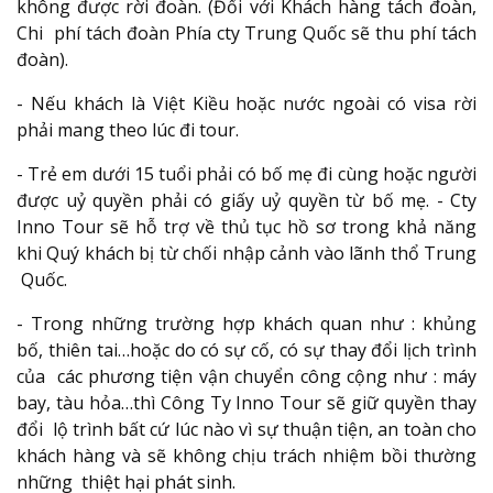
không được rời đoàn. (Đối với Khách hàng tách đoàn,
Chi phí tách đoàn Phía cty Trung Quốc sẽ thu phí tách
đoàn).
- Nếu khách là Việt Kiều hoặc nước ngoài có visa rời
phải mang theo lúc đi tour.
- Trẻ em dưới 15 tuổi phải có bố mẹ đi cùng hoặc người
được uỷ quyền phải có giấy uỷ quyền từ bố mẹ. - Cty
Inno Tour sẽ hỗ trợ về thủ tục hồ sơ trong khả năng
khi Quý khách bị từ chối nhập cảnh vào lãnh thổ Trung
Quốc.
- Trong những trường hợp khách quan như : khủng
bố, thiên tai…hoặc do có sự cố, có sự thay đổi lịch trình
của các phương tiện vận chuyển công cộng như : máy
bay, tàu hỏa…thì Công Ty Inno Tour sẽ giữ quyền thay
đổi lộ trình bất cứ lúc nào vì sự thuận tiện, an toàn cho
khách hàng và sẽ không chịu trách nhiệm bồi thường
những thiệt hại phát sinh.