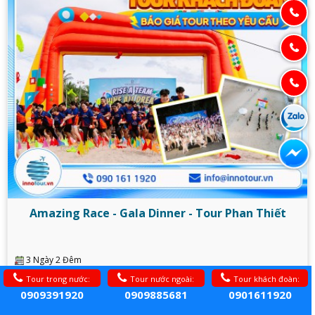
Amazing Race - Gala Dinner - Tour Phan Thiết
3 Ngày 2 Đêm
Xe du lịch đời mới
Tour trong nước:
Tour nước ngoài:
Tour khách đoàn:
4 sao
0909391920
0909885681
0901611920
Theo yêu cầu