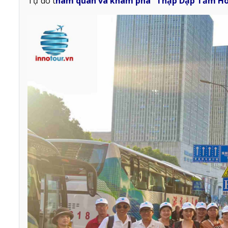
Tự do t
ham quan và khám phá “Thập Dập Tầm Ho