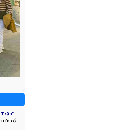
 Trấn”
.
trúc cổ