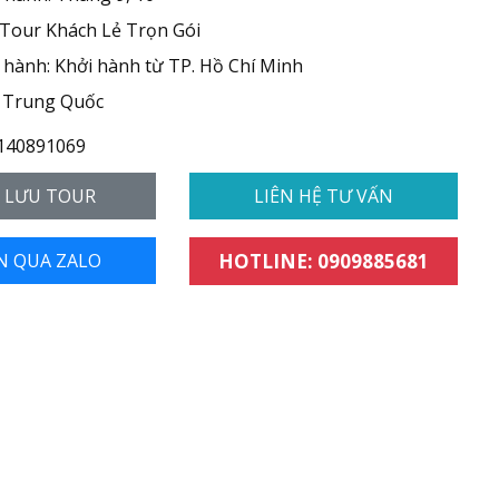
 Tour Khách Lẻ Trọn Gói
hành: Khởi hành từ TP. Hồ Chí Minh
 Trung Quốc
140891069
- LƯU TOUR
LIÊN HỆ TƯ VẤN
N QUA ZALO
HOTLINE: 0909885681