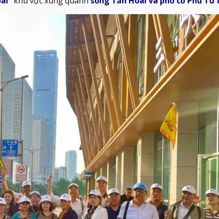
ài”
khu vực xung quanh
sông Tần Hoài và phố cổ Phu Tử 