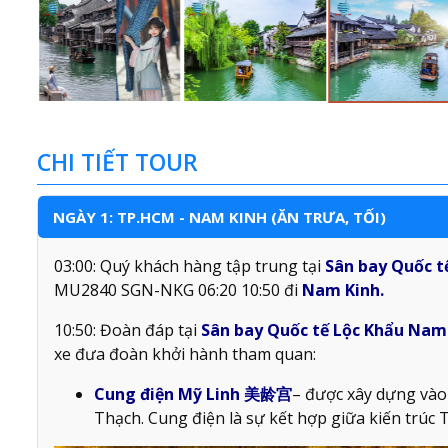
CHI TIẾT TOUR
NGÀY 1: TP.HCM - NAM KINH (ĂN TRƯA, TỐI)
03:00: Quý khách hàng tập trung tại
Sân bay Quốc t
MU2840 SGN-NKG 06:20 10:50 đi
Nam Kinh.
10:50: Đoàn đáp tại
Sân bay Quốc tế Lộc Khẩu Nam
xe đưa đoàn khởi hành tham quan:
Cung điện Mỹ Linh 美龄宫
– được xây dựng vào
Thạch. Cung điện là sự kết hợp giữa kiến trúc 