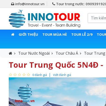
info@innotour.vn
Tour trong nước: 090939192
GIỚI THIỆU
TOUR MÙA HÈ
TOUR LỄ 2/9
TOUR
Tour Nước Ngoài
Tour Châu Á
Tour Trung
Tour Trung Quốc 5N4Đ -
0 đánh giá
Viết đánh giá