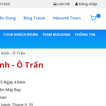
11920
Liên hệ
Đăng nhập
0
0đ
ển Dụng
Blog Travel
Inbound Tours
TOUR KHÁCH ĐOÀN
TEAM BUILDING
THÔNG TIN
Kinh - Ô Trấn
nh - Ô Trấn
: 5 Ngày 4 Đêm
ện: Máy Bay
 sao
 hành: Tháng 9, 10