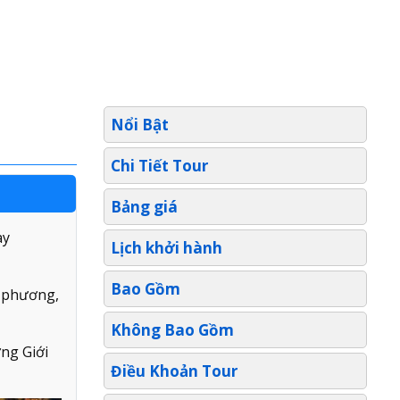
Nổi Bật
Chi Tiết Tour
Bảng giá
ay
Lịch khởi hành
Bao Gồm
a phương,
Không Bao Gồm
ng Giới
Điều Khoản Tour