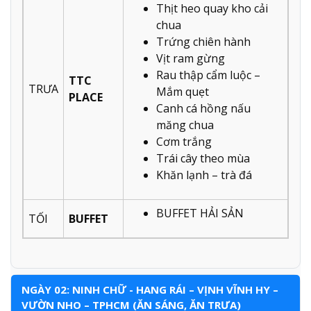
Thịt heo quay kho cải
chua
Trứng chiên hành
Vịt ram gừng
Rau thập cẩm luộc –
TTC
TRƯA
Mắm quẹt
PLACE
Canh cá hồng nấu
măng chua
Cơm trắng
Trái cây theo mùa
Khăn lạnh – trà đá
BUFFET HẢI SẢN
TỐI
BUFFET
NGÀY 02: NINH CHỮ - HANG RÁI – VỊNH VĨNH HY –
VƯỜN NHO – TPHCM (ĂN SÁNG, ĂN TRƯA)