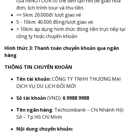
của INNOTOUR có thể đến tận nơi để giao hóa
đơn, lịch trình tour và thu tiền.
<= 5km: 20.000đ/ lượt giao vé
5 - 10km: 40.000 đồng/lượt giao vé.
> 10km: áp dụng hình thức đóng tiền trực tiếp tại
công ty hoặc chuyển khoản
Hình thức 3: Thanh toán chuyển khoản qua ngân
hàng
THÔNG TIN CHUYỂN KHOẢN
Tên tài khoản:
CÔNG TY TNHH THƯƠNG MẠI
DỊCH VỤ DU LỊCH ĐỔI MỚI
Số tài khoản
(VND):
6 9988 9988
Tên ngân hàng
: Techcombank – Chi Nhánh Hội
Sở – Tp Hồ Chí Minh
Nội dung chuyển khoản: