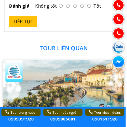
Đánh giá
Không tốt
Tốt
TIẾP TỤC
TOUR LIÊN QUAN
Tour trong nước:
Tour nước ngoài:
Tour khách đoàn:
0909391920
0909885681
0901611920