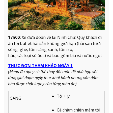
17h00:
Xe đưa đoàn về lại Ninh Chữ. Qúy khách đi
ăn tối buffet hải sản không giới hạn (hải sản tươi
sống ghẹ, tôm càng xanh, tôm sú,
hàu, các loại sò ốc…) và bao gồm bia và nước ngọt
THỰC ĐƠN THAM KHẢO NGÀY 1
(Menu đa dạng có thể thay đổi món để phù hợp với
từng giai đoạn ngày tour khởi hành nhưng vẫn đảm
bảo được chất lượng của từng món ăn)
Tô + ly
SÁNG
Cá chàm chiên mắm tỏi