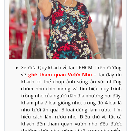
Xe đưa Qúy khách về lại TPHCM. Trên đường
về
ghé tham quan Vườn Nho
– tại đây du
khách có thể chụp ảnh sống ảo với những
chùm nho chín mọng và tìm hiểu quy trình
trồng nho của người dân địa phương nơi đây,
khám phá 7 loại giống nho, trong đó 4 loại là
nho tươi ăn quả, 3 loại dùng làm rượu. Tìm
hiểu cách làm rượu nho. Điều thú vị, tất cả
khách đến tham quan vườn nho đều được
thưởng thức nho, uống si rô, rượu nho miễn