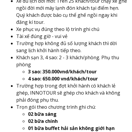
Xe du lịch đời mới: Trên 25 khách/tour chạy xe ghế
ngồi đời mới máy lạnh đón khách tại điểm hẹn.
Quý khách được báo cụ thể ghế ngồi ngay khi
đăng kí tour.
Xe phục vụ đúng theo lộ trình ghi chú
Tài xế đúng giờ - vui vẻ
Trường hợp không đủ số lượng khách thì dời
sang lịch khởi hành tiếp theo.
Khách sạn 3, 4 sao: 2 - 3 khách/phòng. Phụ thu
phòng
3 sao: 350.000vnd/khách/tour
4 sao: 650.000 vnd/khách/tour
Trường hợp trong đợt khởi hành có khách lẻ
ghép, INNOTOUR sẽ ghép cho khách và không
phải đóng phụ thu.
Trọn gói theo chương trình ghi chú:
02 bữa sáng
02 bữa chính
01 bữa buffet hải sản không giới hạn