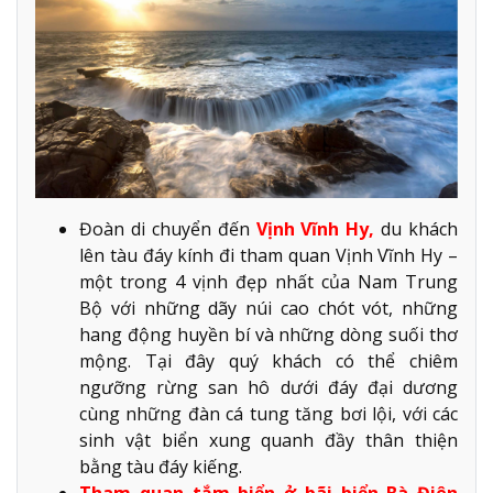
Đoàn di chuyển đến
Vịnh Vĩnh Hy,
du khách
lên tàu đáy kính đi tham quan Vịnh Vĩnh Hy –
một trong 4 vịnh đẹp nhất của Nam Trung
Bộ với những dãy núi cao chót vót, những
hang động huyền bí và những dòng suối thơ
mộng. Tại đây quý khách có thể chiêm
ngưỡng rừng san hô dưới đáy đại dương
cùng những đàn cá tung tăng bơi lội, với các
sinh vật biển xung quanh đầy thân thiện
bằng tàu đáy kiếng.
Tham quan tắm biển ở bãi biển Bà Điên