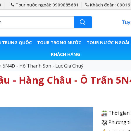
0
Tour nước ngoài: 0909885681
Khách đoàn: 09016
Tuy
 TRUNG QUỐC
TOUR TRONG NƯỚC
TOUR NƯỚC NGOÀI
KHÁCH HÀNG
n 5N4Đ - Hồ Thanh Sơn - Lục Gia Chuỷ
âu - Hàng Châu - Ô Trấn 5N
Thời gian
Phương ti