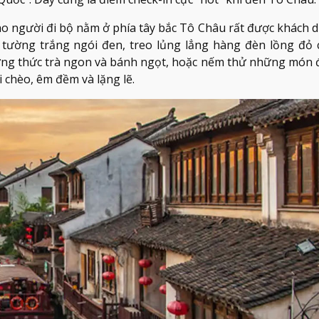
o người đi bộ nằm ở phía tây bắc Tô Châu rất được khách du
 tường trắng ngói đen, treo lủng lẳng hàng đèn lồng đỏ 
hưởng thức trà ngon và bánh ngọt, hoặc nếm thử những món 
i chèo, êm đềm và lặng lẽ.