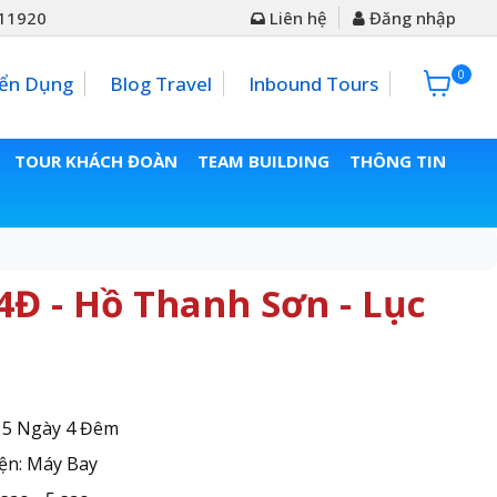
11920
Liên hệ
Đăng nhập
0
0đ
ển Dụng
Blog Travel
Inbound Tours
TOUR KHÁCH ĐOÀN
TEAM BUILDING
THÔNG TIN
4Đ - Hồ Thanh Sơn - Lục
: 5 Ngày 4 Đêm
ện: Máy Bay