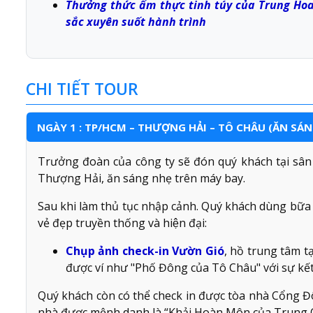
Thưởng thức ẩm thực tinh túy của Trung Ho
sắc xuyên suốt hành trình
CHI TIẾT TOUR
NGÀY 1 : TP/HCM – THƯỢNG HẢI – TÔ CHÂU (ĂN SÁN
Trưởng đoàn của công ty sẽ đón quý khách tại sân
Thượng Hải, ăn sáng nhẹ trên máy bay.
Sau khi làm thủ tục nhập cảnh. Quý khách dùng bữa t
vẻ đẹp truyền thống và hiện đại:
Chụp ảnh check-in Vườn Gió
, hồ trung tâm 
được ví như "Phố Đông của Tô Châu" với sự kết 
Quý khách còn có thể check in được tòa nhà Cổng 
nhà được mệnh danh là “Khải Hoàn Môn của Trung Qu