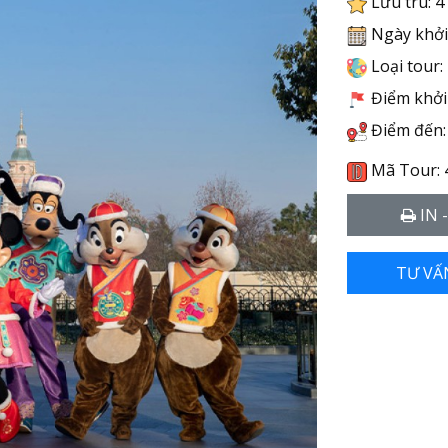
Lưu trú: 4
Ngày khởi
Loại tour:
Điểm khởi 
Điểm đến:
Mã Tour: 
IN 
TƯ VẤ