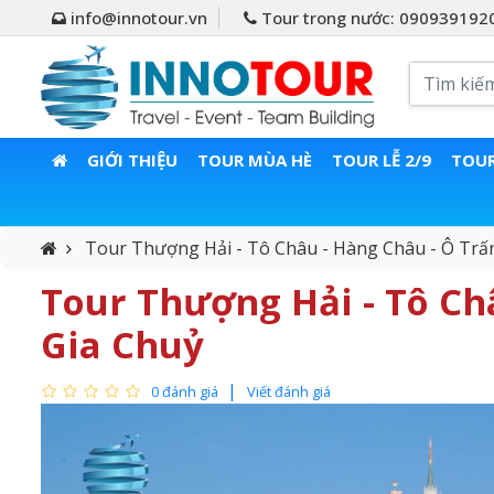
info@innotour.vn
Tour trong nước: 090939192
GIỚI THIỆU
TOUR MÙA HÈ
TOUR LỄ 2/9
TOUR
Tour Thượng Hải - Tô Châu - Hàng Châu - Ô Trấ
Tour Thượng Hải - Tô Ch
Gia Chuỷ
0 đánh giá
Viết đánh giá