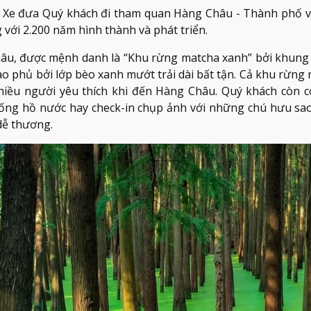
. Xe đưa Quý khách đi tham quan Hàng Châu - Thành phố v
 với 2.200 năm hình thành và phát triển.
u, được mệnh danh là “Khu rừng matcha xanh” bởi khung
o phủ bởi lớp bèo xanh mướt trải dài bất tận. Cả khu rừng 
iều người yêu thích khi đến Hàng Châu. Quý khách còn có
uống hồ nước hay check-in chụp ảnh với những chú hưu sao
dễ thương.