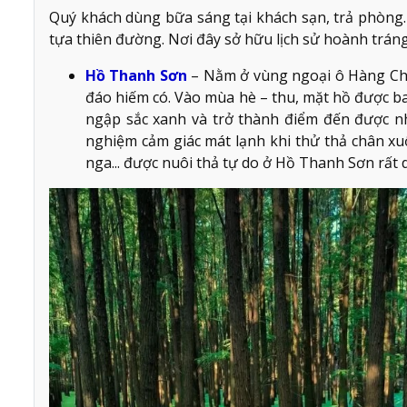
Quý khách dùng bữa sáng tại khách sạn, trả phòng
tựa thiên đường. Nơi đây sở hữu lịch sử hoành tráng
Hồ Thanh Sơn
– Nằm ở vùng ngoại ô Hàng Châ
đáo hiếm có. Vào mùa hè – thu, mặt hồ được ba
ngập sắc xanh và trở thành điểm đến được nh
nghiệm cảm giác mát lạnh khi thử thả chân x
nga... được nuôi thả tự do ở Hồ Thanh Sơn rất 