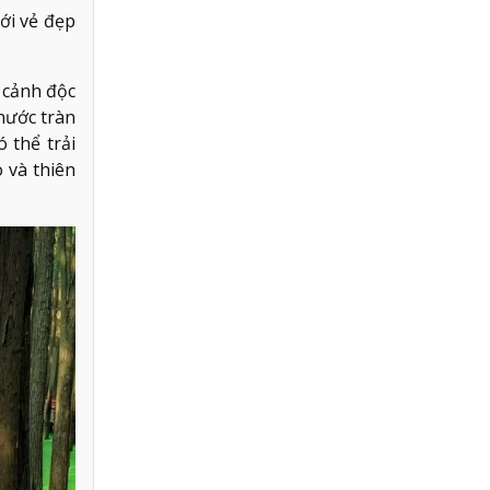
ới vẻ đẹp
 cảnh độc
nước tràn
 thể trải
 và thiên