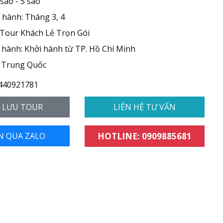
 sao - 5 sao
 hành: Tháng 3, 4
 Tour Khách Lẻ Trọn Gói
hành: Khởi hành từ TP. Hồ Chí Minh
 Trung Quốc
440921781
- LƯU TOUR
LIÊN HỆ TƯ VẤN
N QUA ZALO
HOTLINE: 0909885681