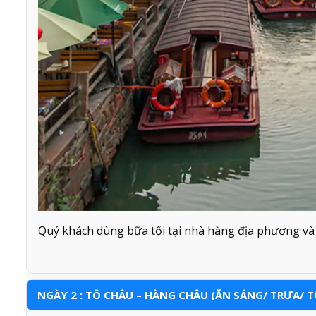
Quý khách dùng bữa tối tại nhà hàng địa phương và
NGÀY 2 : TÔ CHÂU – HÀNG CHÂU (ĂN SÁNG/ TRƯA/ T