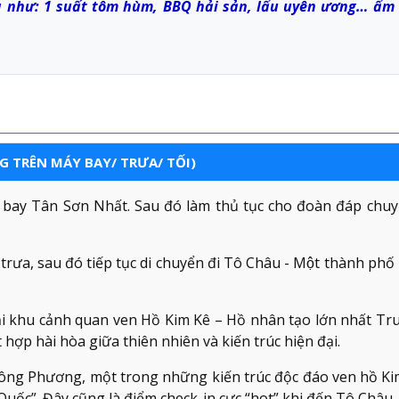
a như: 1 suất tôm hùm, BBQ hải sản, lẩu uyên ương… ẩm
G TRÊN MÁY BAY/ TRƯA/ TỐI)
 bay Tân Sơn Nhất. Sau đó làm thủ tục cho đoàn đáp chuy
rưa, sau đó tiếp tục di chuyển đi Tô Châu - Một thành phô
tại khu cảnh quan ven Hồ Kim Kê – Hồ nhân tạo lớn nhất Tr
hợp hài hòa giữa thiên nhiên và kiến trúc hiện đại.
Đông Phương, một trong những kiến trúc độc đáo ven hồ Ki
ốc”. Đây cũng là điểm check-in cực “hot” khi đến Tô Châu.