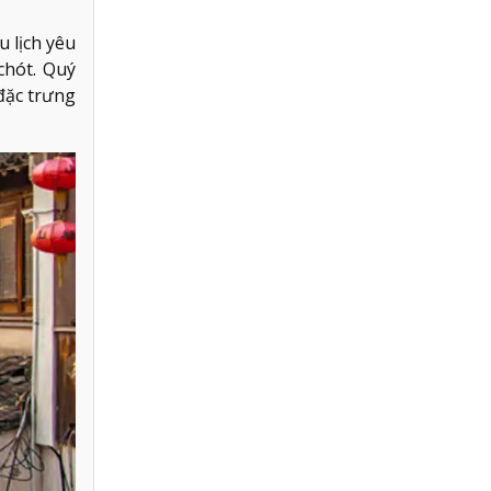
 lịch yêu
chót. Quý
đặc trưng