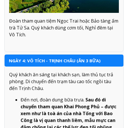
Đoàn tham quan tiệm Ngọc Trai hoặc Bảo tàng ấm
trà Tử Sa. Quý khách dùng cơm tối, Nghỉ đêm tại
Vô Tích.
NGÀY 4: VÔ TÍCH - TRỊNH CHÂU (ĂN 3 BỮA)
Quý khách ăn sáng tại khách sạn, làm thủ tục trả
phòng. Di chuyển đến trạm tàu cao tốc ngồi tàu
đến Trịnh Châu.
Đến nơi, đoàn dung bữa trưa.
Sau đó di
chuyển tham quan Khai Phong Phủ – được
xem như là toà án của nhà Tống với Bao
Công là vị quan thanh liêm, mẫu mực can
đảm chống lại các thế lực đen tối nhũng