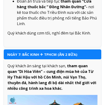
Đoàn ăn trưa và tiếp tục
tham quan “Cửa
hàng thuốc bắc “ Đồng Nhân Đường”-
nơi
kê toa thuốc cho Triều Đình xưa với các sản
phẩm thuốc điều trị phỏng nổi tiếng Bảo Phú
Linh.
Quý khách dùng cơm tối, nghỉ đêm tại Bắc Kinh.
NGÀY 7: BẮC KINH ✈ TPHCM (ĂN 2 BỮA)
Quý khách ăn sáng tại khách sạn,
tham quan
quan “Di Hòa Viên” – cung điện mùa hè của Từ
Hy Thái Hậu với hồ Côn Minh, núi Vạn Thọ,
thuyền đá, hành lang đi bộ dài nhất thế giới với
nhiều công trình xa hoa khác.