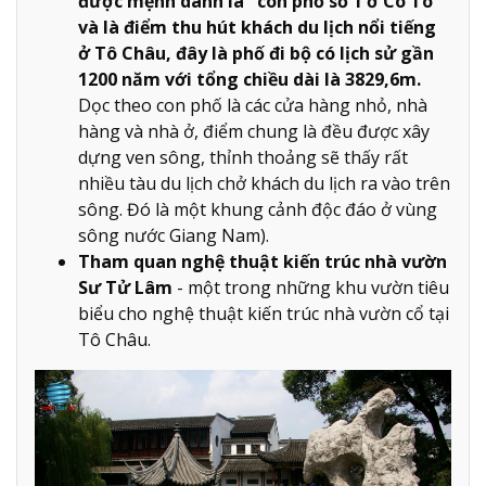
được mệnh danh là "con phố số 1 ở Cô Tô"
và là điểm thu hút khách du lịch nổi tiếng
ở Tô Châu, đây là phố đi bộ có lịch sử gần
1200 năm với tổng chiều dài là 3829,6m.
Dọc theo con phố là các cửa hàng nhỏ, nhà
hàng và nhà ở, điểm chung là đều được xây
dựng ven sông, thỉnh thoảng sẽ thấy rất
nhiều tàu du lịch chở khách du lịch ra vào trên
sông. Đó là một khung cảnh độc đáo ở vùng
sông nước Giang Nam).
Tham quan nghệ thuật kiến trúc nhà vườn
Sư Tử Lâm
- một trong những khu vườn tiêu
biểu cho nghệ thuật kiến trúc nhà vườn cổ tại
Tô Châu.