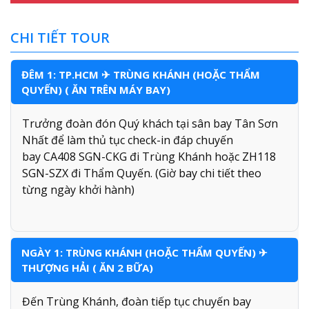
CHI TIẾT TOUR
ĐÊM 1: TP.HCM ✈ TRÙNG KHÁNH (HOẶC THẨM
QUYẾN) ( ĂN TRÊN MÁY BAY)
Trưởng đoàn đón Quý khách tại sân bay Tân Sơn
Nhất để làm thủ tục check-in đáp chuyến
bay CA408 SGN-CKG đi Trùng Khánh hoặc ZH118
SGN-SZX đi Thẩm Quyến. (Giờ bay chi tiết theo
từng ngày khởi hành)
NGÀY 1: TRÙNG KHÁNH (HOẶC THẨM QUYẾN) ✈
THƯỢNG HẢI ( ĂN 2 BỮA)
Đến Trùng Khánh, đoàn tiếp tục chuyến bay