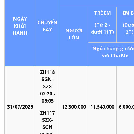
TRẺ
EM
EM
B
NGÀY
CHUYẾN
(Từ
2
-
(Dướ
KHỞI
BAY
NGƯỜI
dưới
11T)
2T)
HÀNH
LỚN
Ngủ
chung
giườ
với
Cha
Mẹ
ZH118
SGN-
SZX
02:20
-
06:05
31/07/2026
12.300.000
11.540.000
6.000.
ZH117
SZX-
SGN