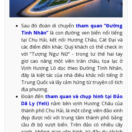
Sau đó đoàn di chuyển
tham quan “Đường
Tình Nhân”
là con đường ven biển nổi tiếng
tại Chu Hải, kết nối Hương Châu, Cát Đại và
các điểm đến khác. Quý khách có thể check in
với “Tượng Ngư Nữ” - trong tư thế hai tay
giơ cao nâng một viên trân châu, tọa lạc ở
Vịnh Hương Lô dọc theo Đường Tình Nhân,
đây là kiệt tác của nhà điêu khắc nổi tiếng ở
Trung Quốc và lấy cảm hứng từ truyện cổ tích
địa phương.
Đoàn đến
tham quan và chụp hình tại Đảo
Dã Ly (Yeli)
nằm bên vịnh Hương Châu của
thành phố Chu Hải, là một công viên đảo xinh
đẹp được nối với trung tâm thành phố bằng
cầu đi bộ vượt biển. Trên đảo có nhiều cây
xanh, không gian yên bình, từ đây du khách