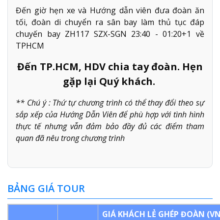
Đến giờ hẹn xe và Hướng dẫn viên đưa đoàn ăn
tối, đoàn di chuyển ra sân bay làm thủ tục đáp
chuyến bay ZH117 SZX-SGN 23:40 - 01:20+1 về
TPHCM
Đến TP.HCM, HDV chia tay đoàn. Hẹn
gặp lại Quý khách.
** Chú ý : Thứ tự chương trình có thể thay đổi theo sự
sắp xếp của Hướng Dẫn Viên để phù hợp với tình hình
thực tế nhưng vẫn đảm bảo đầy đủ các điểm tham
quan đã nêu trong chương trình
BẢNG GIÁ TOUR
GIÁ
KHÁCH LẺ
GHÉP
ĐOÀN
(V