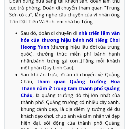
Đoàn dùng bữa sáng tại khách sạn, đoàn làm thủ
tục trả phòng. Đoàn di chuyển tham quan “Trung
Sơn cố cư”, lắng nghe câu chuyện của vĩ nhân ông
Tôn Dật Tiên Và 3 chị em nhà họ Tống.
Sau đó, đoàn di chuyển đi
nhà triển lãm văn
hóa của thương hiệu bánh nổi tiếng Choi
Heong Yuen
(thương hiệu lâu đời của trung
quốc), thưởng thức miễn phí bánh hạnh
nhân,bánh trứng gà con…(Tặng mỗi khách
một phần Quy Linh Cao).
Sau khi ăn trưa, đoàn di chuyển về Quảng
Châu,
tham quan Quảng trường Hoa
Thành nằm ở trung tâm thành phố Quảng
Châu
, là quảng trường đô thị lớn nhất của
thành phố. Quảng trường có nhiều cây xanh,
khung cảnh đẹp, là địa điểm lý tưởng để du
khách dạo chơi, chụp ảnh và cảm nhận vẻ đẹp
hiện đại, sôi động của thành phố Quảng