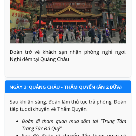
Đoàn trở về khách sạn nhận phòng nghỉ ngơi.
Nghỉ đêm tại Quảng Châu
NGÀY 3: QUẢNG CHÂU - THẨM QUYẾN (ĂN 2 BỮA)
Sau khi ăn sáng, đoàn làm thủ tục trả phòng. Đoàn
tiếp tục di chuyển về Thẩm Quyến.
Đoàn đi tham quan mua sắm tại “Trung Tâm
Trang Sức Đá Quý”.
Sau đó đoàn di chuyển đến tham quan và