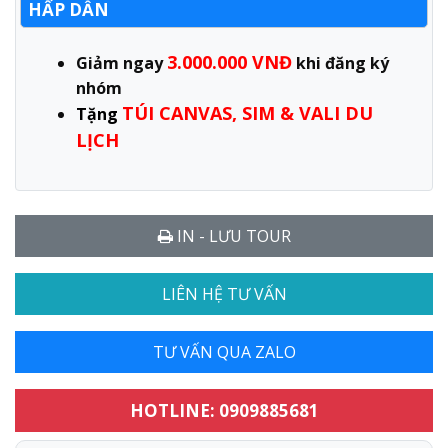
HẤP DẪN
3.000.000 VNĐ
Giảm ngay
khi đăng ký
nhóm
TÚI CANVAS, SIM & VALI DU
Tặng
LỊCH
IN - LƯU TOUR
LIÊN HỆ TƯ VẤN
TƯ VẤN QUA ZALO
HOTLINE: 0909885681