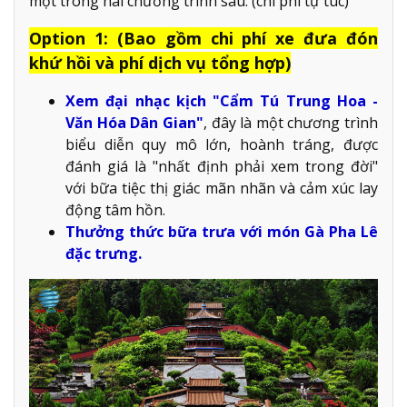
một trong hai chương trình sau: (chi phí tự túc)
Option 1: (Bao gồm chi phí xe đưa đón
khứ hồi và phí dịch vụ tổng hợp)
Xem đại nhạc kịch "Cẩm Tú Trung Hoa -
Văn Hóa Dân Gian"
, đây là một chương trình
biểu diễn quy mô lớn, hoành tráng, được
đánh giá là "nhất định phải xem trong đời"
với bữa tiệc thị giác mãn nhãn và cảm xúc lay
động tâm hồn.
Thưởng thức bữa trưa với món Gà Pha Lê
đặc trưng.