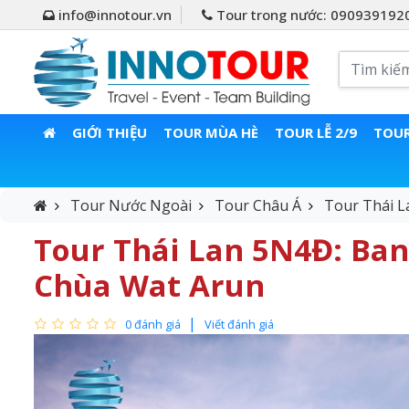
info@innotour.vn
Tour trong nước: 090939192
GIỚI THIỆU
TOUR MÙA HÈ
TOUR LỄ 2/9
TOUR
Tour Nước Ngoài
Tour Châu Á
Tour Thái L
Tour Thái Lan 5N4Đ: Bang
Chùa Wat Arun
0 đánh giá
Viết đánh giá