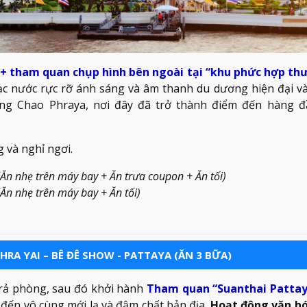
” + tham quan chụp hình bên ngoài tại “khu phức hợp t
c nước rực rỡ ánh sáng và âm thanh du dương hiện đại và
ng Chao Phraya, nơi đây đã trở thành điểm đến hàng đ
 và nghỉ ngơi.
Ăn nhẹ trên máy bay + Ăn trưa coupon + Ăn tối)
Ăn nhẹ trên máy bay + Ăn tối)
RA YAI – BÊ ĐÊ SHOW - PATTAYA (ĂN 3 BỮA)
trả phòng, sau đó khởi hành
Tham quan “Suanthai Pattay
m đến vô cùng mới lạ và đậm chất bản địa.
Hoạt động văn hó