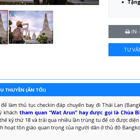
Tặn
IN 
TƯ VẤ
DU THUYỀN (ĂN TỐI)
ể làm thủ tục checkin đáp chuyến bay đi Thái Lan (Bang
uý khách
tham quan “Wat Arun” hay được gọi là Chùa B
ế kỷ thứ 18 và trải qua nhiều lần trùng tu để có được diệ
nh hoạt tôn giáo quan trọng của người dân ở thủ đô Bangk