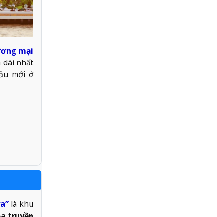
hương mại
 dài nhất
ầu mới ở
a”
là khu
a truyền