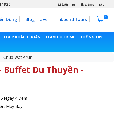
11920
Liên hệ
Đăng nhập
0
0đ
ển Dụng
Blog Travel
Inbound Tours
TOUR KHÁCH ĐOÀN
TEAM BUILDING
THÔNG TIN
 - Chùa Wat Arun
- Buffet Du Thuyền -
: 5 Ngày 4 Đêm
ện: Máy Bay