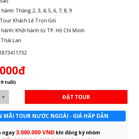
 sao
ành: Tháng 2, 3, 4, 5, 6, 7, 8, 9
 Tour Khách Lẻ Trọn Gói
hành: Khởi hành từ TP. Hồ Chí Minh
 Thái Lan
1873411732
,000đ
>9 tuổi)
ĐẶT TOUR
+
 MÃI TOUR NƯỚC NGOÀI - GIÁ HẤP DẪN
3.000.000 VNĐ
m ngay
khi đăng ký nhóm