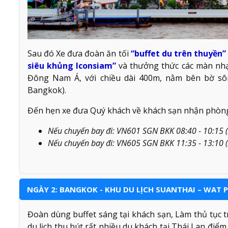
Sau đó Xe đưa đoàn ăn tối
“buffet du trên thuyền
siêu khủng Iconsiam”
và thưởng thức các màn nhạ
Đông Nam Á, với chiều dài 400m, nằm bên bờ sô
Bangkok).
Đến hẹn xe đưa Quý khách về khách sạn nhận phòng
Nếu chuyến bay đi: VN601 SGN BKK 08:40 - 10:15 (
Nếu chuyến bay đi: VN605 SGN BKK 11:35 - 13:10 (
NGÀY 2: BANGKOK - KHU DU LỊCH SUANTHAI – WAT PH
Đoàn dùng buffet sáng tại khách sạn, Làm thủ tục 
du lịch thu hút rất nhiều du khách tại Thái Lan điể