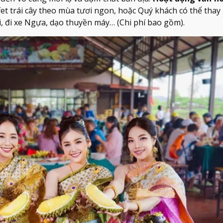
et trái cây theo mùa tươi ngon, hoặc Quý khách có thể thay
i, đi xe Ngựa, dạo thuyền máy… (Chi phí bao gồm).