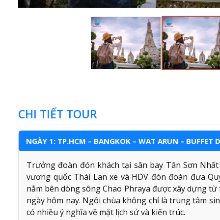
CHI TIẾT TOUR
NGÀY 1: TP.HCM – BANGKOK – WAT ARUN – BUFFET 
Trưởng đoàn đón khách tại sân bay Tân Sơn Nhất đ
vương quốc Thái Lan xe và HDV đón đoàn đưa Q
nằm bên dòng sông Chao Phraya được xây dựng từ th
ngày hôm nay. Ngôi chùa không chỉ là trung tâm si
có nhiều ý nghĩa về mặt lịch sử và kiến trúc.