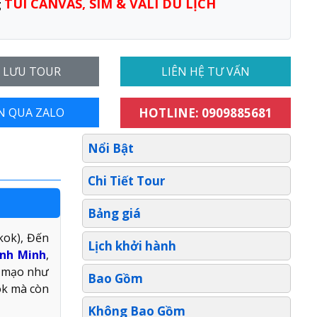
TÚI CANVAS, SIM & VALI DU LỊCH
g
- LƯU TOUR
LIÊN HỆ TƯ VẤN
N QUA ZALO
HOTLINE: 0909885681
Nổi Bật
Chi Tiết Tour
Bảng giá
kok), Đến
Lịch khởi hành
ình Minh
,
n mạo như
Bao Gồm
ok mà còn
Không Bao Gồm