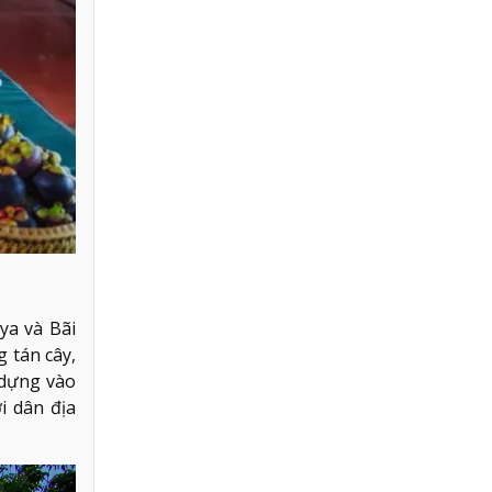
ya và Bãi
 tán cây,
 dựng vào
i dân địa