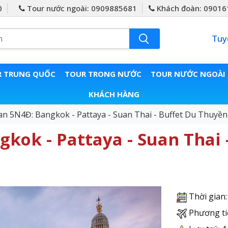
0
Tour nước ngoài: 0909885681
Khách đoàn: 09016
Tuy
 TRUNG QUỐC
TOUR TRONG NƯỚC
TOUR NƯỚC NGOÀI
KHÁCH HÀNG
an 5N4Đ: Bangkok - Pattaya - Suan Thai - Buffet Du Thuyền
kok - Pattaya - Suan Thai 
Thời gian
Phương ti