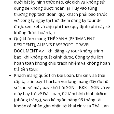
dưới bất kỳ hình thức nào, các dịch vụ không sử
dụng sẽ không được hoàn lại. Tùy vào từng
trường hợp tách đoàn, quý khách phải báo trước
với công ty ngay tại thời điểm đăng ký tour để
được xem xét và chịu phí theo quy định (phí này sẽ
không được hoàn lại)
Quý khách mang THẺ XANH (PERMANENT
RESIDENT), ALIEN’S PASSPORT, TRAVEL
DOCUMENT v.v… khi đăng ký tour không trình
báo, khi không xuất cảnh được, Công ty du lịch
hoàn toàn không chịu trách nhiệm và không hoàn
trả tiền tour.
Khách mang quốc tịch Đài Loan, khi xin visa thái
cấp tại sân bay Thái Lan vui lòng mang đầy đủ hồ
sơ sau: vé máy bay khứ hồi SGN – BKK – SGN và vé
máy bay trở về Đài Loan, 02 tấm hình hình 4x6cm
(phông trắng), sao kê ngân hàng 03 tháng tài
khoản cá nhân gần nhất, tờ khai xin visa Thái Lan.