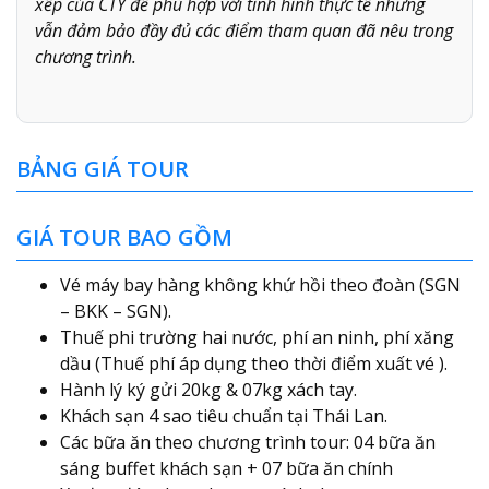
xếp của CTY để phù hợp với tình hình thực tế nhưng
vẫn đảm bảo đầy đủ các điểm tham quan đã nêu trong
chương trình.
BẢNG GIÁ TOUR
GIÁ TOUR BAO GỒM
Vé máy bay hàng không khứ hồi theo đoàn (SGN
– BKK – SGN).
Thuế phi trường hai nước, phí an ninh, phí xăng
dầu (Thuế phí áp dụng theo thời điểm xuất vé ).
Hành lý ký gửi 20kg & 07kg xách tay.
Khách sạn 4 sao tiêu chuẩn tại Thái Lan.
Các bữa ăn theo chương trình tour: 04 bữa ăn
sáng buffet khách sạn + 07 bữa ăn chính