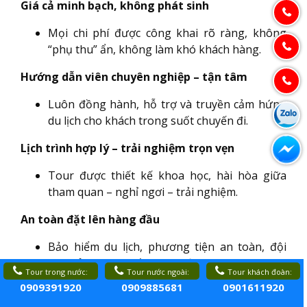
Giá cả minh bạch, không phát sinh
Mọi chi phí được công khai rõ ràng, không
“phụ thu” ẩn, không làm khó khách hàng.
Hướng dẫn viên chuyên nghiệp – tận tâm
Luôn đồng hành, hỗ trợ và truyền cảm hứng
du lịch cho khách trong suốt chuyến đi.
Lịch trình hợp lý – trải nghiệm trọn vẹn
Tour được thiết kế khoa học, hài hòa giữa
tham quan – nghỉ ngơi – trải nghiệm.
An toàn đặt lên hàng đầu
Bảo hiểm du lịch, phương tiện an toàn, đội
ngũ xử lý tình huống kịp thời.
Tour trong nước:
Tour nước ngoài:
Tour khách đoàn:
0909391920
0909885681
0901611920
Hỗ trợ 24/7 trước – trong – sau chuyến đi