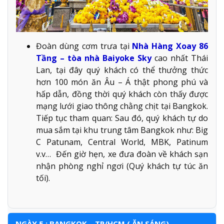
Đoàn dùng cơm trưa tại
Nhà Hàng Xoay 86
Tầng – tòa nhà Baiyoke Sky
cao nhất Thái
Lan, tại đây quý khách có thể thưởng thức
hơn 100 món ăn Âu – Á thật phong phú và
hấp dẫn, đồng thời quý khách còn thấy được
mạng lưới giao thông chằng chịt tại Bangkok.
Tiếp tục tham quan: Sau đó, quý khách tự do
mua sắm tại khu trung tâm Bangkok như: Big
C Patunam, Central World, MBK, Patinum
v.v… Đến giờ hẹn, xe đưa đoàn về khách sạn
nhận phòng nghỉ ngơi (Quý khách tự túc ăn
tối).
NGÀY 5 : BANGKOK – TP/HCM ( ĂN SÁNG)