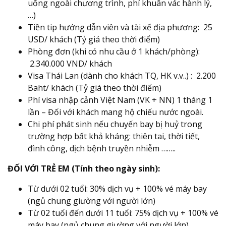
uống ngoài chương trình, phí khuân vác hành lý,
…)
Tiền tip hướng dẫn viên và tài xế địa phương: 25
USD/ khách (Tỷ giá theo thời điểm)
Phòng đơn (khi có nhu cầu ở 1 khách/phòng):
2.340.000 VND/ khách
Visa Thái Lan (dành cho khách TQ, HK v.v..) : 2.200
Baht/ khách (Tỷ giá theo thời điểm)
Phí visa nhập cảnh Việt Nam (VK + NN) 1 tháng 1
lần – Đối với khách mang hộ chiếu nước ngoài.
Chi phí phát sinh nếu chuyến bay bị huỷ trong
trường hợp bất khả kháng: thiên tai, thời tiết,
đình công, dịch bệnh truyền nhiễm ……..
ĐỐI VỚI TRẺ EM (Tính theo ngày sinh):
Từ dưới 02 tuổi: 30% dịch vụ + 100% vé máy bay
(ngủ chung giường với người lớn)
Từ 02 tuổi đến dưới 11 tuổi: 75% dịch vụ + 100% vé
máy bay (ngủ chung giường với người lớn)