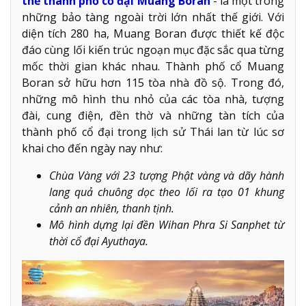
thể thành phố cổ đại Muang Boran
- là một trong
những bảo tàng ngoài trời lớn nhất thế giới. Với
diện tích 280 ha, Muang Boran được thiết kế độc
đáo cùng lối kiến trúc ngoạn mục đặc sắc qua từng
mốc thời gian khác nhau. Thành phố cổ Muang
Boran sở hữu hơn 115 tòa nhà đồ sộ. Trong đó,
những mô hình thu nhỏ của các tòa nhà, tượng
đài, cung điện, đền thờ và những tàn tích của
thành phố cổ đại trong lịch sử Thái lan từ lúc sơ
khai cho đến ngày nay như:
Chùa Vàng với 23 tượng Phật vàng và dãy hành
lang quả chuông dọc theo lối ra tạo 01 khung
cảnh an nhiên, thanh tịnh.
Mô hình dựng lại đền Wihan Phra Si Sanphet từ
thời cổ đại Ayuthaya.