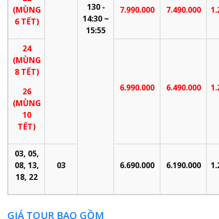
130 -
(MÙNG
7.990.000
7.490.000
1.
14:30 ~
6 TẾT)
15:55
24
(MÙNG
8 TẾT)
6.990.000
6.490.000
1.
26
(MÙNG
10
TẾT)
03, 05,
08, 13,
03
6.
69
0.000
6.
19
0.000
1.
18, 22
GIÁ TOUR BAO GỒM