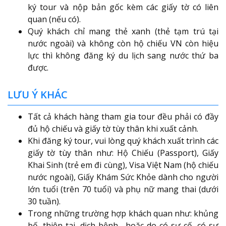
ký tour và nộp bản gốc kèm các giấy tờ có liên
quan (nếu có).
Quý khách chỉ mang thẻ xanh (thẻ tạm trú tại
nước ngoài) và không còn hộ chiếu VN còn hiệu
lực thì không đăng ký du lịch sang nước thứ ba
được.
LƯU Ý KHÁC
Tất cả khách hàng tham gia tour đều phải có đầy
đủ hộ chiếu và giấy tờ tùy thân khi xuất cảnh.
Khi đăng ký tour, vui lòng quý khách xuất trình các
giấy tờ tùy thân như: Hộ Chiếu (Passport), Giấy
Khai Sinh (trẻ em đi cùng), Visa Việt Nam (hộ chiếu
nước ngoài), Giấy Khám Sức Khỏe dành cho người
lớn tuổi (trên 70 tuổi) và phụ nữ mang thai (dưới
30 tuần).
Trong những trường hợp khách quan như: khủng
bố, thiên tai, dịch bệnh,…hoặc do có sự cố, có sự