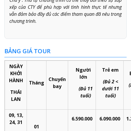
xếp của CTY để phù hợp với tình hình thực tế nhưng
vẫn đảm bảo đầy đủ các điểm tham quan đã nêu trong
chương trình.
BẢNG GIÁ TOUR
NGÀY
Người
Trẻ em
KHỞI
lớn
Chuyến
HÀNH
(Đủ 2 <
Tháng
(
bay
(Đủ
11
dưới 11
THÁI
tuổi)
tuổi)
LAN
09, 13,
6.
59
0.000
6.
09
0.000
1.
24, 31
01