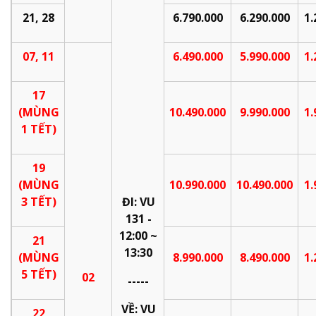
21, 28
6.
7
90.000
6.
2
90.000
1.
07, 11
6.
49
0.000
5
.
990
.000
1.
17
(MÙNG
10
.
4
90.000
9
.
9
90.000
1.
1 TẾT)
19
(MÙNG
10
.
9
90.000
10
.
4
90.000
1.
3 TẾT)
ĐI: VU
131 -
12:00 ~
21
13:30
(MÙNG
8.990.000
8.490.000
1.
5 TẾT)
02
-----
VỀ:
VU
22