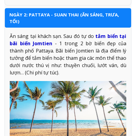
NGÀY 2: PATTAYA - SUAN THAI (ĂN SÁNG, TRƯA,
TỐI)
Ăn sáng tại khách sạn. Sau đó tự do
tắm biển tại
bãi biển Jomtien
- 1 trong 2 bờ biển đẹp của
thành phố Pattaya. Bãi biển Jomtien là địa điểm lý
tưởng để tắm biển hoặc tham gia các môn thể thao
dưới nước thú vị như: thuyền chuối, lướt ván, dù
lượn… (Chi phí tự túc).