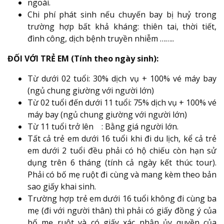
ngoài.
Chi phí phát sinh nếu chuyến bay bị huỷ trong
trường hợp bất khả kháng: thiên tai, thời tiết,
đình công, dịch bệnh truyền nhiễm ……..
ĐỐI VỚI TRẺ EM (Tính theo ngày sinh):
Từ dưới 02 tuổi: 30% dịch vụ + 100% vé máy bay
(ngủ chung giường với người lớn)
Từ 02 tuổi đến dưới 11 tuổi: 75% dịch vụ + 100% vé
máy bay (ngủ chung giường với người lớn)
Từ 11 tuổi trở lên : Bằng giá người lớn.
Tất cả trẻ em dưới 16 tuổi khi đi du lịch, kể cả trẻ
em dưới 2 tuổi đều phải có hộ chiếu còn hạn sử
dụng trên 6 tháng (tính cả ngày kết thúc tour).
Phải có bố mẹ ruột đi cùng và mang kèm theo bản
sao giấy khai sinh.
Trường hợp trẻ em dưới 16 tuổi không đi cùng ba
mẹ (đi với người thân) thì phải có giấy đồng ý của
bố mẹ ruột và có giấy xác nhận ủy quyền của