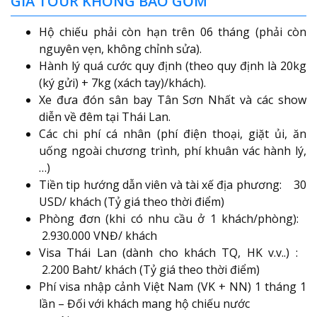
GIÁ TOUR KHÔNG BAO GỒM
Hộ chiếu phải còn hạn trên 06 tháng (phải còn
nguyên vẹn, không chỉnh sửa).
Hành lý quá cước quy định (theo quy định là 20kg
(ký gửi) + 7kg (xách tay)/khách).
Xe đưa đón sân bay Tân Sơn Nhất và các show
diễn về đêm tại Thái Lan.
Các chi phí cá nhân (phí điện thoại, giặt ủi, ăn
uống ngoài chương trình, phí khuân vác hành lý,
…)
Tiền tip hướng dẫn viên và tài xế địa phương: 30
USD/ khách (Tỷ giá theo thời điểm)
Phòng đơn (khi có nhu cầu ở 1 khách/phòng):
2.930.000 VNĐ/ khách
Visa Thái Lan (dành cho khách TQ, HK v.v..) :
2.200 Baht/ khách (Tỷ giá theo thời điểm)
Phí visa nhập cảnh Việt Nam (VK + NN) 1 tháng 1
lần – Đối với khách mang hộ chiếu nước