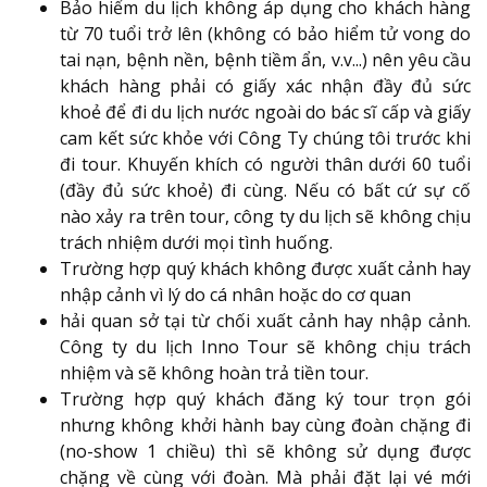
Bảo hiểm du lịch không áp dụng cho khách hàng
từ 70 tuổi trở lên (không có bảo hiểm tử vong do
tai nạn, bệnh nền, bệnh tiềm ẩn, v.v...) nên yêu cầu
khách hàng phải có giấy xác nhận đầy đủ sức
khoẻ để đi du lịch nước ngoài do bác sĩ cấp và giấy
cam kết sức khỏe với Công Ty chúng tôi trước khi
đi tour. Khuyến khích có người thân dưới 60 tuổi
(đầy đủ sức khoẻ) đi cùng. Nếu có bất cứ sự cố
nào xảy ra trên tour, công ty du lịch sẽ không chịu
trách nhiệm dưới mọi tình huống.
Trường hợp quý khách không được xuất cảnh hay
nhập cảnh vì lý do cá nhân hoặc do cơ quan
hải quan sở tại từ chối xuất cảnh hay nhập cảnh.
Công ty du lịch Inno Tour sẽ không chịu trách
nhiệm và sẽ không hoàn trả tiền tour.
Trường hợp quý khách đăng ký tour trọn gói
nhưng không khởi hành bay cùng đoàn chặng đi
(no-show 1 chiều) thì sẽ không sử dụng được
chặng về cùng với đoàn. Mà phải đặt lại vé mới