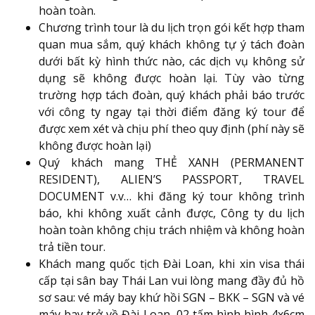
hoàn toàn.
Chương trình tour là du lịch trọn gói kết hợp tham
quan mua sắm, quý khách không tự ý tách đoàn
dưới bất kỳ hình thức nào, các dịch vụ không sử
dụng sẽ không được hoàn lại. Tùy vào từng
trường hợp tách đoàn, quý khách phải báo trước
với công ty ngay tại thời điểm đăng ký tour để
được xem xét và chịu phí theo quy định (phí này sẽ
không được hoàn lại)
Quý khách mang THẺ XANH (PERMANENT
RESIDENT), ALIEN’S PASSPORT, TRAVEL
DOCUMENT v.v… khi đăng ký tour không trình
báo, khi không xuất cảnh được, Công ty du lịch
hoàn toàn không chịu trách nhiệm và không hoàn
trả tiền tour.
Khách mang quốc tịch Đài Loan, khi xin visa thái
cấp tại sân bay Thái Lan vui lòng mang đầy đủ hồ
sơ sau: vé máy bay khứ hồi SGN – BKK – SGN và vé
máy bay trở về Đài Loan, 02 tấm hình hình 4x6cm