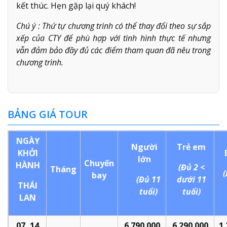
kết thúc. Hẹn gặp lại quý khách!
Chú ý : Thứ tự chương trình có thể thay đổi theo sự sắp
xếp của CTY để phù hợp với tình hình thực tế nhưng
vẫn đảm bảo đầy đủ các điểm tham quan đã nêu trong
chương trình.
BẢNG GIÁ TOUR
NGÀY
Người
Trẻ em
KHỞI
lớn
Chuyến
HÀNH
(Đủ 2 <
Tháng
(
bay
(Đủ
11
dưới 11
THÁI
tuổi)
tuổi)
LAN
07, 14
6.
79
0.000
6.
29
0.000
1.