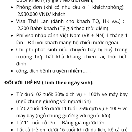
Phòng đơn (khi có nhu cầu ở 1 khách/phòng):
2.930.000 VNĐ/ khách
Visa Thái Lan (dành cho khách TQ, HK v.v..) :
2.200 Baht/ khách (Tỷ giá theo thời điểm)
Phí visa nhập cảnh Việt Nam (VK + NN) 1 tháng 1
lần – Đối với khách mang hộ chiếu nước ngoài.
Chi phí phát sinh nếu chuyến bay bị huỷ trong
trường hợp bất khả kháng: thiên tai, thời tiết,
đình
công, dịch bệnh truyền nhiễm ……..
ĐỐI VỚI TRẺ EM (Tính theo ngày sinh):
Từ dưới 02 tuổi: 30% dịch vụ + 100% vé máy bay
(ngủ chung giường với người lớn)
Từ 02 tuổi đến dưới 11 tuổi: 75% dịch vụ + 100% vé
máy bay (ngủ chung giường với người lớn)
Từ 11 tuổi trở lên : Bằng giá người lớn.
Tất cả trẻ em dưới 16 tuổi khi đi du lịch, kể cả trẻ