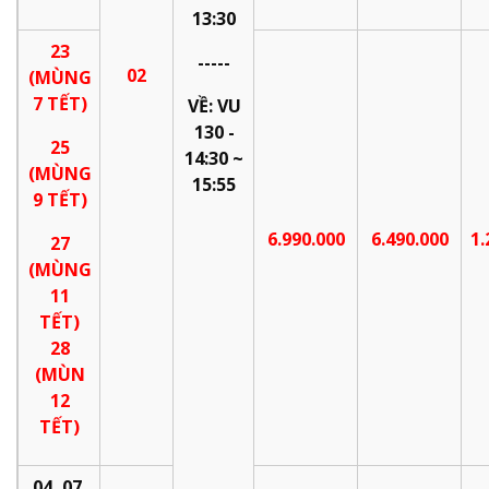
13:30
23
-----
02
(MÙNG
7 TẾT)
VỀ:
VU
130 -
25
14:30 ~
(MÙNG
15:55
9 TẾT)
6.990.000
6.490.000
1.
27
(MÙNG
11
TẾT)
28
(MÙN
12
TẾT)
04, 07,