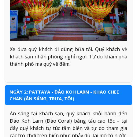
Xe đưa quý khách đi dùng bữa tối. Quý khách về
khách sạn nhận phòng nghỉ ngơi. Tự do khám phá
thành phố ma quỷ về đêm.
NGÀY 2: PATTAYA - ĐẢO KOH LARN - KHAO CHEE
CHAN (ĂN SÁNG, TRƯA, TỐI)
Ăn sáng tại khách sạn, quý khách khởi hành đến
Đảo Koh Larn (Đảo Coral) bằng tàu cao tốc – tại
đây quý khách tự túc tắm biển và tự do tham gia
các trò chơi trên biển như: nhảy dù, lái mô tô nước,