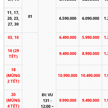
11, 17,
01
20, 23,
6.
5
90.000
6.
0
90.000
1.
27, 30
03, 10
6.490.000
5.990.000
1.
16 (29
9
.
49
0.000
8
.
990
.000
1.
TẾT)
18
(MÙNG
10
.
9
90.000
10
.
4
90.000
1.
2 TẾT)
20
ĐI: VU
(MÙNG
9
.
9
90.000
9
.
4
90.000
1.
131 -
4 TẾT)
12:00 ~