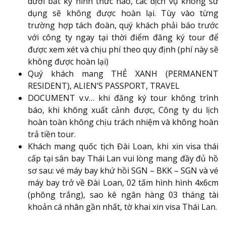
dưới bất kỳ hình thức nào, các dịch vụ không sử
dụng sẽ không được hoàn lại. Tùy vào từng
trường hợp tách đoàn, quý khách phải báo trước
với công ty ngay tại thời điểm đăng ký tour để
được xem xét và chịu phí theo quy định (phí này sẽ
không được hoàn lại)
Quý khách mang THẺ XANH (PERMANENT
RESIDENT), ALIEN’S PASSPORT, TRAVEL
DOCUMENT v.v… khi đăng ký tour không trình
báo, khi không xuất cảnh được, Công ty du lịch
hoàn toàn không chịu trách nhiệm và không hoàn
trả tiền tour.
Khách mang quốc tịch Đài Loan, khi xin visa thái
cấp tại sân bay Thái Lan vui lòng mang đầy đủ hồ
sơ sau: vé máy bay khứ hồi SGN – BKK – SGN và vé
máy bay trở về Đài Loan, 02 tấm hình hình 4x6cm
(phông trắng), sao kê ngân hàng 03 tháng tài
khoản cá nhân gần nhất, tờ khai xin visa Thái Lan.