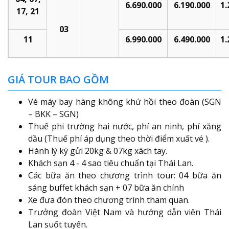
6.
69
0.000
6.
19
0.000
1.
17, 21
03
11
6.
99
0.000
6.
49
0.000
1.
GIÁ TOUR BAO GỒM
Vé máy bay hàng không khứ hồi theo đoàn (SGN
– BKK – SGN)
Thuế phi trường hai nước, phí an ninh, phí xăng
dầu (Thuế phí áp dụng theo thời điểm xuất vé ).
Hành lý ký gửi 20kg & 07kg xách tay.
Khách sạn 4 - 4 sao tiêu chuẩn tại Thái Lan.
Các bữa ăn theo chương trình tour: 04 bữa ăn
sáng buffet khách sạn + 07 bữa ăn chính
Xe đưa đón theo chương trình tham quan.
Trưởng đoàn Việt Nam và hướng dẫn viên Thái
Lan suốt tuyến.