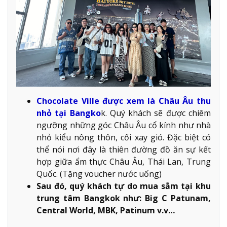
Chocolate Ville được xem là Châu Âu thu
nhỏ tại Bangko
k. Quý khách sẽ được chiêm
ngưỡng những góc Châu Âu cổ kính như nhà
nhỏ kiểu nông thôn, cối xay gió. Đặc biệt có
thể nói nơi đây là thiên đường đồ ăn sự kết
hợp giữa ẩm thực Châu Âu, Thái Lan, Trung
Quốc. (Tặng voucher nước uống)
Sau đó, quý khách tự do mua sắm tại khu
trung tâm Bangkok như: Big C Patunam,
Central World, MBK, Patinum v.v…