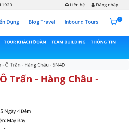
11920
Liên hệ
Đăng nhập
0
0đ
ển Dụng
Blog Travel
Inbound Tours
TOUR KHÁCH ĐOÀN
TEAM BUILDING
THÔNG TIN
h - Ô Trấn - Hàng Châu - 5N4Đ
 Ô Trấn - Hàng Châu -
: 5 Ngày 4 Đêm
ện: Máy Bay