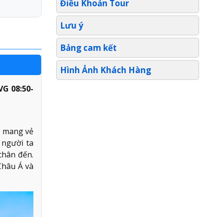
Điều Khoản Tour
Lưu ý
Bảng cam kết
Hình Ảnh Khách Hàng
G 08:50-
 mang vẻ
 người ta
chân đến.
Châu Á và