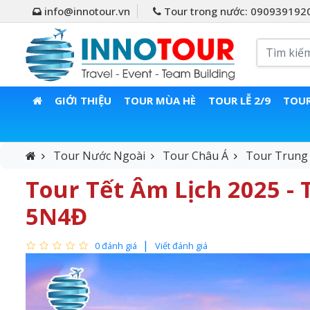
info@innotour.vn
Tour trong nước: 090939192
GIỚI THIỆU
TOUR MÙA HÈ
TOUR LỄ 2/9
TOUR
Tour Nước Ngoài
Tour Châu Á
Tour Trung
Tour Tết Âm Lịch 2025 - 
5N4Đ
0 đánh giá
Viết đánh giá