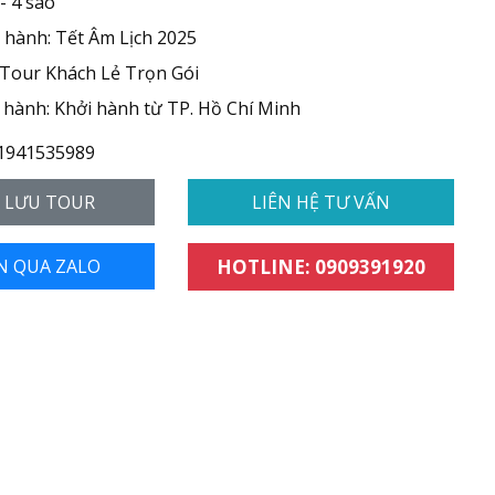
- 4 sao
 hành: Tết Âm Lịch 2025
 Tour Khách Lẻ Trọn Gói
hành: Khởi hành từ TP. Hồ Chí Minh
1941535989
- LƯU TOUR
LIÊN HỆ TƯ VẤN
N QUA ZALO
HOTLINE: 0909391920