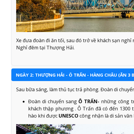
Xe đưa đoàn đi ăn tối, sau đó trở về khách sạn nghỉ 
Nghỉ đêm tại Thượng Hải.
NGÀY 2: THƯỢNG HẢI - Ô TRẤN - HÀNG CHÂU (ĂN 3 
Sau bữa sáng, làm thủ tục trả phòng. Đoàn di chuy
Đoàn di chuyển sang
Ô TRẤN-
những công tr
khách thập phương . Ô Trấn đã có đến 1300 tu
hào khi được
UNESCO
công nhận là di sản văn 