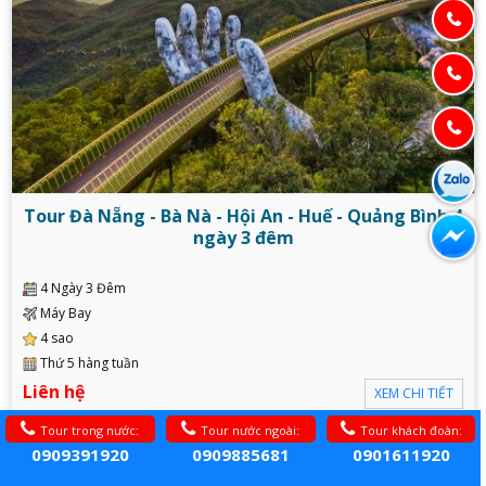
Tour Đà Nẵng - Bà Nà - Hội An - Huế - Quảng Bình 4
ngày 3 đêm
4 Ngày 3 Đêm
Máy Bay
4 sao
Thứ 5 hàng tuần
Liên hệ
XEM CHI TIẾT
Tour trong nước:
Tour nước ngoài:
Tour khách đoàn:
0909391920
0909885681
0901611920