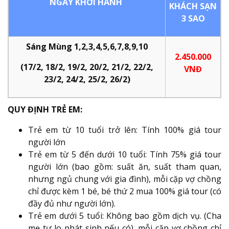
NGÀY KHỞI HÀNH
KHÁCH SẠN
3 SAO
Sáng Mùng 1,2,3,4,5,6,7,8,9,10
2.450.000
(17/2, 18/2, 19/2, 20/2, 21/2, 22/2,
VNĐ
23/2, 24/2, 25/2, 26/2)
QUY ĐỊNH TRẺ EM:
Trẻ em từ 10 tuổi trở lên: Tính 100% giá tour
người lớn
Trẻ em từ 5 đến dưới 10 tuổi: Tính 75% giá tour
người lớn (bao gồm: suất ăn, suất tham quan,
nhưng ngủ chung với gia đình), mỗi cặp vợ chồng
chỉ được kèm 1 bé, bé thứ 2 mua 100% giá tour (có
đầy đủ như người lớn).
Trẻ em dưới 5 tuổi: Không bao gồm dịch vụ. (Cha
mẹ tự lo phát sinh nếu có), mỗi cặp vợ chồng chỉ