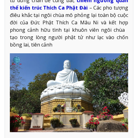
tử dừng chân để cúng bái,
chiêm ngưỡng quần
thể kiến trúc Thích Ca Phật Đài
– Các pho tượng
điêu khắc tại ngôi chùa mô phỏng lại toàn bộ cuộc
đời của Đức Phật Thích Ca Mâu Ni và kết hợp
phong cảnh hữu tình tại khuôn viên ngôi chùa
tạo trong lòng người phật tử như lạc vào chốn
bồng lai, tiên cảnh