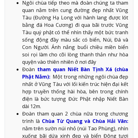
Ngôi chùa tiếp theo mà đoàn chúng ta tham
quan nằm trên cung đường đẹp nhất Vũng
Tàu (Đường Hạ Long với hành lang được lót
bằng đá Hoa Cương) đi qua bãi trước Vũng
Tàu quý phật có thể nhìn thấy một bức tranh
sống động đầy màu sắc có biển, Núi, Đá và
Con Người. Ánh nắng buổi chiều miền biển
soi rọi làm cho cõi lòng thanh thản như hòa
quyện vào thiên nhiên ở nơi đây
Đoàn
tham quan Niết Bàn Tịnh Xá (chùa
Phật Nằm):
Một trong những ngôi chùa đẹp
nhất ở Vũng Tàu với lối kiến trúc hiện đại kết
hợp truyền thống hài hòa, bên trong chính
điện là bức tượng Đức Phật nhập Niết Bàn
dài 12m.
Đoàn tham quan 2 chùa nữa trong chương
trình là
Chùa Từ Quang và Chùa Hải Vân:
nằm trên sườn núi nhỏ (núi Tao Phùng), nhìn
xuống bãi dứa xinh đẹp và biển Đông tươi