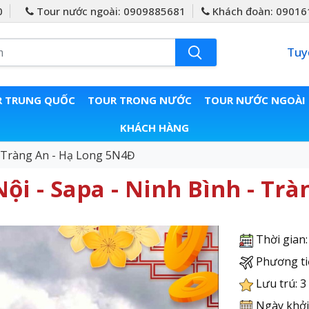
0
Tour nước ngoài: 0909885681
Khách đoàn: 09016
Tuy
 TRUNG QUỐC
TOUR TRONG NƯỚC
TOUR NƯỚC NGOÀI
KHÁCH HÀNG
- Tràng An - Hạ Long 5N4Đ
Nội - Sapa - Ninh Bình - Tr
Thời gian
Phương ti
Lưu trú: 3
Ngày khởi 