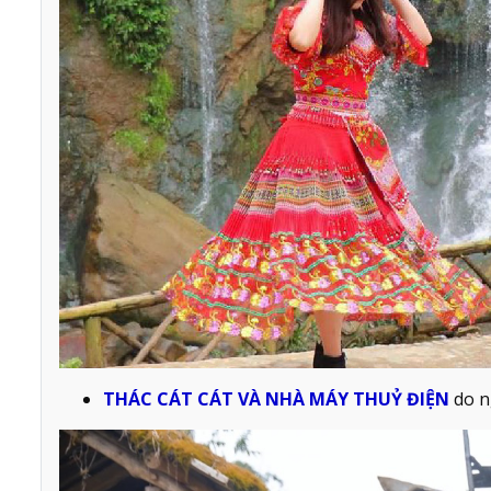
THÁC CÁT CÁT VÀ NHÀ MÁY THUỶ ĐIỆN
do n