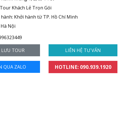
 Tour Khách Lẻ Trọn Gói
hành: Khởi hành từ TP. Hồ Chí Minh
 Hà Nội
996323449
- LƯU TOUR
LIÊN HỆ TƯ VẤN
N QUA ZALO
HOTLINE: 090.939.1920