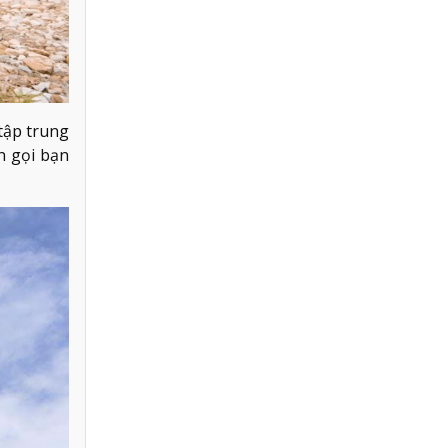
tập trung
n gọi bạn