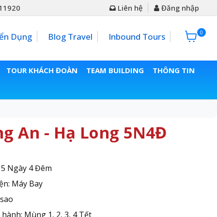
11920
Liên hệ
Đăng nhập
0
0đ
ển Dụng
Blog Travel
Inbound Tours
TOUR KHÁCH ĐOÀN
TEAM BUILDING
THÔNG TIN
àng An - Hạ Long 5N4Đ
: 5 Ngày 4 Đêm
ện: Máy Bay
 sao
hành: Mùng 1, 2, 3, 4 Tết