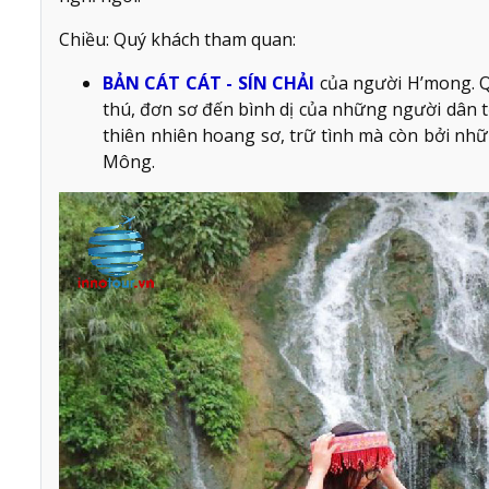
Chiều: Quý khách tham quan:
BẢN CÁT CÁT - SÍN CHẢI
của người H’mong. Q
thú, đơn sơ đến bình dị của những người dân t
thiên nhiên hoang sơ, trữ tình mà còn bởi nh
Mông.