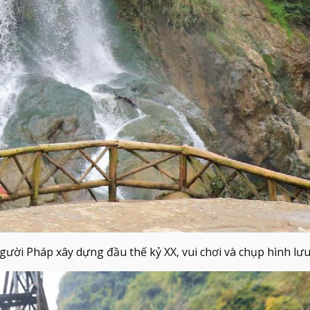
gười Pháp xây dựng đầu thế kỷ XX, vui chơi và chụp hình l