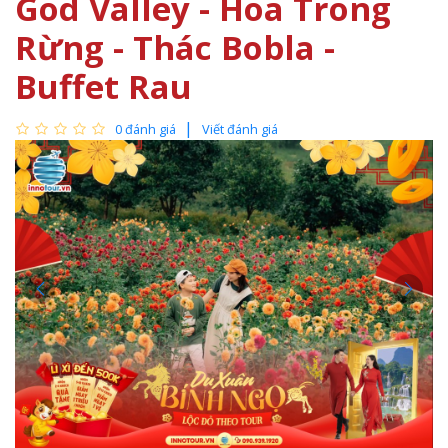
God Valley - Hoa Trong
Rừng - Thác Bobla -
Buffet Rau
0 đánh giá
Viết đánh giá