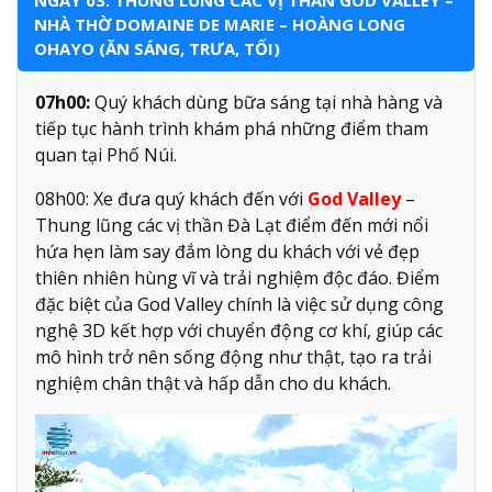
NGÀY 03: THUNG LŨNG CÁC VỊ THẦN GOD VALLEY –
NHÀ THỜ DOMAINE DE MARIE – HOÀNG LONG
OHAYO (ĂN SÁNG, TRƯA, TỐI)
07h00:
Quý khách dùng bữa sáng tại nhà hàng và
tiếp tục hành trình khám phá những điểm tham
quan tại Phố Núi.
08h00: Xe đưa quý khách đến với
God Valley
–
Thung lũng các vị thần Đà Lạt điểm đến mới nổi
hứa hẹn làm say đắm lòng du khách với vẻ đẹp
thiên nhiên hùng vĩ và trải nghiệm độc đáo. Điểm
đặc biệt của God Valley chính là việc sử dụng công
nghệ 3D kết hợp với chuyển động cơ khí, giúp các
mô hình trở nên sống động như thật, tạo ra trải
nghiệm chân thật và hấp dẫn cho du khách.