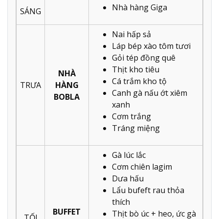
Nhà hàng Giga
SÁNG
Nai hấp sả
Láp bép xào tôm tươi
Gỏi tép đồng quê
Thịt kho tiêu
NHÀ
Cá trắm kho tộ
TRƯA
HÀNG
Canh gà nấu ớt xiêm
BOBLA
xanh
Cơm trắng
Tráng miệng
Gà lúc lắc
Cơm chiên lagim
Dưa hấu
Lẩu bufeft rau thỏa
thích
BUFFET
Thịt bò úc + heo, ức gà
TỐI