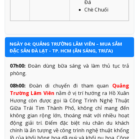
Đá
Chè Chuối
NGÀY 04: QUẢNG TRƯỜNG LÂM VIÊN – MUA SẮM
ĐẶC SẢN ĐÀ LẠT - TP. HCM (ĂN SÁNG, TRƯA)
07h00:
Đoàn dùng bữa sáng và làm thủ tục trả
phòng.
08h00:
Đoàn di chuyển đi tham quan
Quảng
Trường Lâm Viên
nằm ở vị trí hướng ra Hồ Xuân
Hương còn được gọi là Công Trình Nghệ Thuật
Giữa Trái Tim Thành Phố, không chỉ mang đến
không gian rộng lớn, thoáng mát với nhiều hoạt
động giải trí. Điểm đặc biệt níu chân du khách
chính là ấn tượng về công trình nghệ thuật khổng
lồ của khối bông hoa dã quỳ và khối nụ hoa. Công