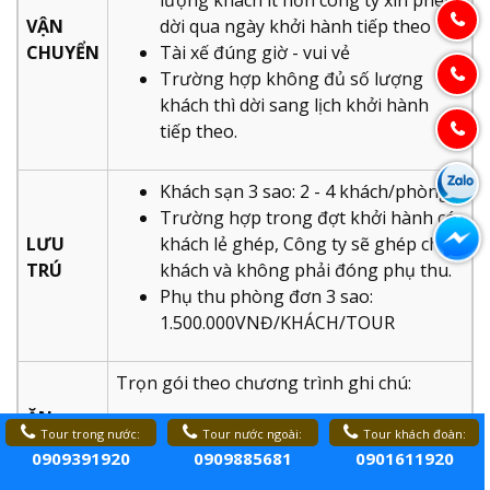
lượng khách ít hơn công ty xin phép
VẬN
dời qua ngày khởi hành tiếp theo
CHUYỂN
Tài xế đúng giờ - vui vẻ
Trường hợp không đủ số lượng
khách thì dời sang lịch khởi hành
tiếp theo.
Khách sạn 3 sao: 2 - 4 khách/phòng.
Trường hợp trong đợt khởi hành có
LƯU
khách lẻ ghép, Công ty sẽ ghép cho
TRÚ
khách và không phải đóng phụ thu.
Phụ thu phòng đơn 3 sao:
1.500.000VNĐ/KHÁCH/TOUR
Trọn gói theo chương trình ghi chú:
ĂN
04 bữa sáng
Tour trong nước:
Tour nước ngoài:
Tour khách đoàn:
UỐNG
05 bữa ăn chính
0909391920
0909885681
0901611920
01 bữa Buffet Rau