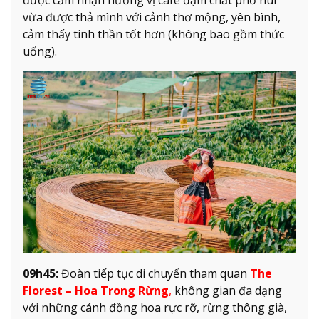
được cảm nhận hương vị cafe đậm chất phố núi
vừa được thả mình với cảnh thơ mộng, yên bình,
cảm thấy tinh thần tốt hơn (không bao gồm thức
uống).
09h45:
Đoàn tiếp tục di chuyển tham quan
The
Florest – Hoa Trong Rừng
,
không gian đa dạng
với những cánh đồng hoa rực rỡ, rừng thông già,