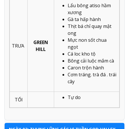
Lẩu bông atiso hầm
xương
Gà ta hấp hành
Thịt bá chỉ quay mật
ong
Mực non sốt chua
GREEN
TRƯA
ngọt
HILL
Cá loc kho tộ
Bông cải luộc mắm cà
Caron trộn hành
Cơm tráng. trà đá . trái
cây
Tự do
TỐI