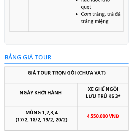
quẹt
Cơm trắng, trà đá
tráng miệng
BẢNG GIÁ TOUR
GIÁ TOUR TRỌN GÓI (CHƯA VAT)
XE GHẾ NGỒI
NGÀY KHỞI HÀNH
LƯU TRÚ KS 3*
MÙNG 1,2,3,4
4.550.000 VNĐ
(17/2, 18/2, 19/2, 20/2)