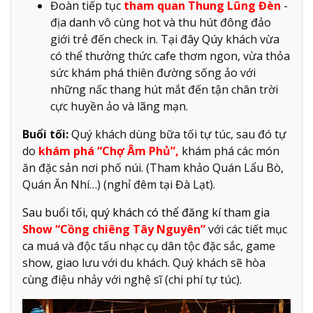
Đoàn tiếp tục
tham quan Thung Lũng Đèn
-
địa danh vô cùng hot và thu hút đông đảo
giới trẻ đến check in. Tại đây Qúy khách vừa
có thể thưởng thức cafe thơm ngon, vừa thỏa
sức khám phá thiên đường sống ảo với
những nấc thang hút mắt đến tận chân trời
cực huyền ảo và lãng mạn.
Buổi tối:
Quý khách dùng bữa tối tự túc, sau đó tự
do
khám phá “Chợ Âm Phủ”,
khám phá các món
ăn đặc sản nơi phố núi. (Tham khảo Quán Lẩu Bò,
Quán Ăn Nhí…) (nghỉ đêm tại Đà Lạt).
Sau buổi tối, quý khách có thể đăng kí tham gia
Show “Cồng chiêng Tây Nguyên”
với các tiết mục
ca muá và độc tấu nhạc cụ dân tộc đặc sắc, game
show, giao lưu với du khách. Quý khách sẽ hòa
cùng điệu nhảy với nghệ sĩ (chi phí tự túc).