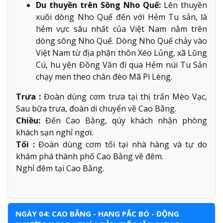
Du thuyền trên Sông Nho Quế:
Lên thuyền
xuôi dòng Nho Quế đến với Hẻm Tu sản, là
hẻm vực sâu nhất của Việt Nam nằm trên
dòng sông Nho Quế. Dòng Nho Quế chảy vào
Việt Nam từ địa phận thôn Xéo Lủng, xã Lũng
Cú, hu yện Đồng Văn đi qua Hẻm núi Tu Sản
chạy men theo chân đèo Mã Pì Lèng.
Trưa :
Đoàn dùng cơm trưa tại thị trấn Mèo Vạc,
Sau bữa trưa, đoàn di chuyển về Cao Bằng.
Chiều:
Đến Cao Bằng, qúy khách nhận phòng
khách sạn nghỉ ngơi.
Tối :
Đoàn dùng cơm tối tại nhà hàng và tự do
khám phá thành phố Cao Bằng về đêm.
Nghỉ đêm tại Cao Bằng.
NGÀY 04: CAO BẰNG - HANG PẮC BÓ - ĐỘNG