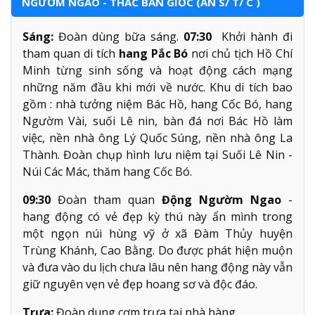
NGƯỜM NGAO - THÁC BẢN GIỐC (ĂN S/ T/ C )
Sáng:
Đoàn dùng bữa sáng.
07:30
Khởi hành đi
tham quan di tích
hang Pắc Bó
nơi chủ tịch Hồ Chí
Minh từng sinh sống và hoạt động cách mạng
những năm đầu khi mới về nước. Khu di tích bao
gồm : nhà tưởng niệm Bác Hồ, hang Cốc Bó, hang
Ngườm Vài, suối Lê nin, bàn đá nơi Bác Hồ làm
việc, nền nhà ông Lý Quốc Súng, nền nhà ông La
Thành. Đoàn chụp hình lưu niệm tại Suối Lê Nin -
Núi Các Mác, thăm hang Cốc Bó.
09:30
Đoàn tham quan
Động Ngườm Ngao
-
hang động có vẻ đẹp kỳ thú này ẩn mình trong
một ngọn núi hùng vỹ ở xã Đàm Thủy huyện
Trùng Khánh, Cao Bằng. Do được phát hiện muộn
và đưa vào du lịch chưa lâu nên hang động này vẫn
giữ nguyên vẹn vẻ đẹp hoang sơ và độc đáo.
Trưa:
Đoàn dung cơm trưa tại nhà hàng