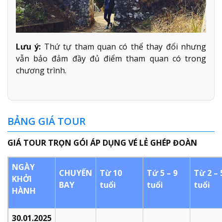
Lưu ý:
Thứ tự tham quan có thể thay đổi nhưng
vẫn bảo đảm đầy đủ điểm tham quan có trong
chương trình.
BẢNG GIÁ TOUR
GIÁ TOUR TRỌN GÓI ÁP DỤNG VÉ LẺ GHÉP ĐOÀN
NGÀY
CHUYẾN
Từ 10
Tứ 5 – 9
Từ 2 – 
KHỞI
BAY
tuổi
tuổi
tuổi
HÀNH
30.01.2025