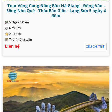
Tour Vòng Cung Đông Bắc: Hà Giang - Đồng Văn -
Sông Nho Quế - Thác Bản Giốc - Lạng Sơn 5 ngày 4
đêm
5 Ngày 4 Đêm
Máy Bay
2 - 3 sao
Thứ 4 hàng tuần
Liên hệ
XEM CHI TIẾT