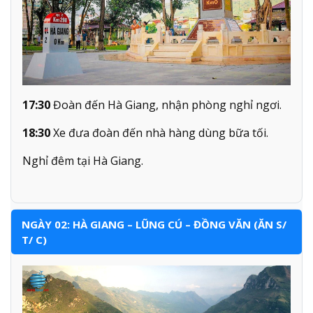
17:30
Đoàn đến Hà Giang, nhận phòng nghỉ ngơi.
18:30
Xe đưa đoàn đến nhà hàng dùng bữa tối.
Nghỉ đêm tại Hà Giang.
NGÀY 02: HÀ GIANG – LŨNG CÚ – ĐỒNG VĂN (ĂN S/
T/ C)