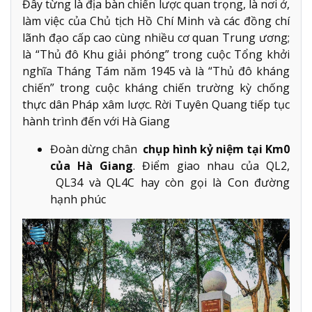
Đây từng là địa bàn chiến lược quan trọng, là nơi ở,
làm việc của Chủ tịch Hồ Chí Minh và các đồng chí
lãnh đạo cấp cao cùng nhiều cơ quan Trung ương;
là “Thủ đô Khu giải phóng” trong cuộc Tổng khởi
nghĩa Tháng Tám năm 1945 và là “Thủ đô kháng
chiến” trong cuộc kháng chiến trường kỳ chống
thực dân Pháp xâm lược. Rời Tuyên Quang tiếp tục
hành trình đến với Hà Giang
Đoàn dừng chân
chụp hình kỷ niệm tại Km0
của Hà Giang
. Điểm giao nhau của QL2,
QL34 và QL4C hay còn gọi là Con đường
hạnh phúc