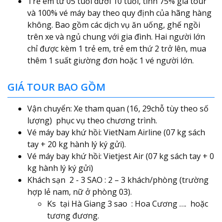
Trẻ em từ 05 tuổi dưới 10 tuổi, tính 75% giá tour
và 100% vé máy bay theo quy định của hãng hàng
không. Bao gồm các dịch vụ ăn uống, ghế ngồi
trên xe và ngủ chung với gia đình. Hai người lớn
chỉ được kèm 1 trẻ em, trẻ em thứ 2 trở lên, mua
thêm 1 suất giường đơn hoặc 1 vé người lớn.
GIÁ TOUR BAO GỒM
Vận chuyển: Xe tham quan (16, 29chỗ tùy theo số
lượng) phục vụ theo chương trình.
Vé máy bay khứ hồi: VietNam Airline (07 kg sách
tay + 20 kg hành lý ký gửi).
Vé máy bay khứ hồi: Vietjest Air (07 kg sách tay + 0
kg hành lý ký gửi)
Khách sạn 2 - 3 SAO : 2 – 3 khách/phòng (trường
hợp lẻ nam, nữ ở phòng 03).
Ks tại Hà Giang 3 sao : Hoa Cương …. hoặc
tương đương.