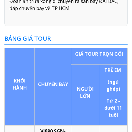
Đoàn ăn trưa xong di chuyển ra sân bay ĐÀI BẮC,
đáp chuyến bay về TP.HCM.
BẢNG GIÁ TOUR
GIÁ TOUR TRỌN GÓI
TRẺ EM
KHỞI
(ngủ
CHUYẾN BAY
HÀNH
NGƯỜI
ghép)
LỚN
Từ 2 -
dưới 11
tuổi
VJ890 SGN-