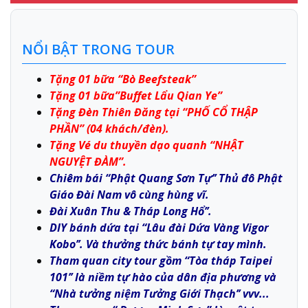
NỔI BẬT TRONG TOUR
Tặng 01 bữa “Bò Beefsteak”
Tặng 01 bữa”Buffet Lẩu Qian Ye”
Tặng Đèn Thiên Đăng tại “PHỐ CỔ THẬP
PHẦN” (04 khách/đèn).
Tặng Vé du thuyền dạo quanh “NHẬT
NGUYỆT ĐÀM”.
Chiêm bái “Phật Quang Sơn Tự’’ Thủ đô Phật
Giáo Đài Nam vô cùng hùng vĩ.
Đài Xuân Thu & Tháp Long Hổ’’.
DIY bánh dứa tại “Lâu đài Dứa Vàng Vigor
Kobo’’. Và thưởng thức bánh tự tay mình.
Tham quan city tour gồm “Tòa tháp Taipei
101’’ là niềm tự hào của dân địa phương và
“Nhà tưởng niệm Tưởng Giới Thạch’’ vvv...