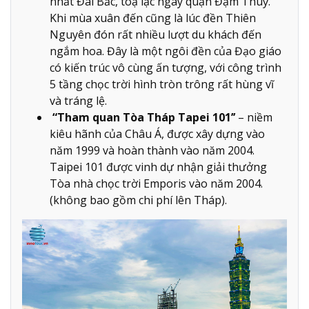
nhất Đài Bắc, toạ lạc ngay quận Đạm Thuỷ.
Khi mùa xuân đến cũng là lúc đền Thiên
Nguyên đón rất nhiều lượt du khách đến
ngắm hoa. Đây là một ngôi đền của Đạo giáo
có kiến trúc vô cùng ấn tượng, với công trình
5 tầng chọc trời hình tròn trông rất hùng vĩ
và tráng lệ.
“Tham quan Tòa Tháp Tapei 101’’
– niềm
kiêu hãnh của Châu Á, được xây dựng vào
năm 1999 và hoàn thành vào năm 2004.
Taipei 101 được vinh dự nhận giải thưởng
Tòa nhà chọc trời Emporis vào năm 2004.
(không bao gồm chi phí lên Tháp).