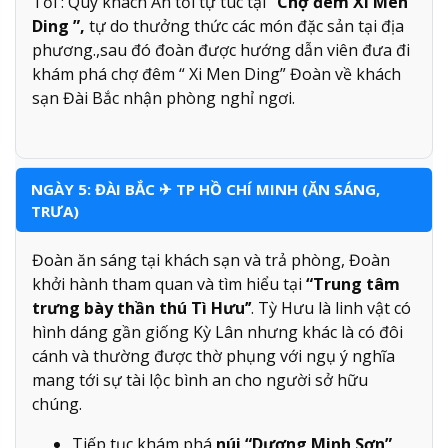
Tối : Quý khách Ăn tối tự túc tại
“Chợ đêm Xi Men
Ding ”,
tự do thưởng thức các món đặc sản tại địa
phương.,sau đó đoàn được hướng dẫn viên đưa đi
khám phá chợ đêm “ Xi Men Ding” Đoàn về khách
sạn Đài Bắc nhận phòng nghỉ ngơi.
NGÀY 5: ĐÀI BẮC ✈ TP HỒ CHÍ MINH (ĂN SÁNG,
TRƯA)
Đoàn ăn sáng tại khách sạn và trả phòng, Đoàn
khởi hành tham quan và tìm hiểu tại
“Trung tâm
trưng bày thần thú Tì Hưu’’
. Tỳ Hưu là linh vật có
hình dáng gần giống Kỳ Lân nhưng khác là có đôi
cánh và thường được thờ phụng với ngụ ý nghĩa
mang tới sự tài lộc bình an cho người sở hữu
chúng.
Tiếp tục khám phá
núi “Dương Minh Sơn”