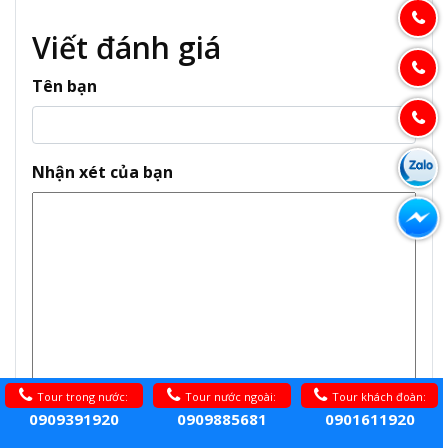
Viết đánh giá
Tên bạn
Nhận xét của bạn
Tour trong nước:
Tour nước ngoài:
Tour khách đoàn:
Lưu ý:
Không hỗ trợ HTML!
0909391920
0909885681
0901611920
Đánh giá
Không tốt
Tốt