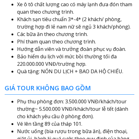
Xe ô tô chất lượng cao có máy lạnh đưa đón tham
quan theo chương trình.
Khách sạn tiêu chuẩn 3*-4* (2 khách/ phòng,
trường hợp đi lẻ nam nữ sẽ ngủ 3 khách/phòng).
Các bữa ăn theo chương trình.
Phí tham quan theo chương trình.
Hướng dẫn viên và trưởng đoàn phục vụ đoàn.
Bảo hiểm du lịch với mức bồi thường tối đa
220.000.000 VNĐ/trường hợp.
Quà tặng: NÓN DU LỊCH + BAO DA HỘ CHIẾU.
GIÁ TOUR KHÔNG BAO GỒM
Phụ thu phòng đơn: 3.500.000 VNĐ/khách/tour
thường~ 5.500.000 VNĐ/khách/tour lễ tết (dành
cho khách yêu cầu ở phòng đơn).
Vé lên tầng 89 của tháp 101.
Nước uống (bia rượu trong bữa ăn), điện thoại,
giặt ủi, hành lý quá cước theo quy định của hàng