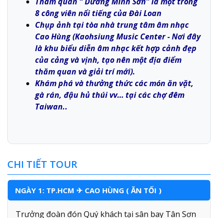
Tham quan “ Dương Minh Sơn” là một trong
8 công viên nổi tiếng của Đài Loan
Chụp ảnh tại tòa nhà trung tâm âm nhạc
Cao Hùng (Kaohsiung Music Center - Nơi đây
là khu biểu diễn âm nhạc kết hợp cảnh đẹp
của cảng và vịnh, tạo nên một địa điểm
thăm quan và giải trí mới).
Khám phá và thưởng thức các món ăn vặt,
gà rán, đậu hủ thúi vv… tại các chợ đêm
Taiwan..
CHI TIẾT TOUR
NGÀY 1: TP.HCM ✈ CAO HÙNG ( ĂN TỐI )
Trưởng đoàn đón Quý khách tại sân bay Tân Sơn