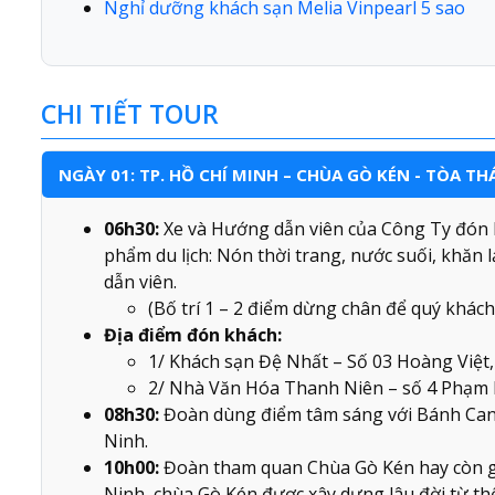
Nghỉ dưỡng khách sạn Melia Vinpearl 5 sao
CHI TIẾT TOUR
NGÀY 01: TP. HỒ CHÍ MINH – CHÙA GÒ KÉN - TÒA TH
06h30:
Xe và Hướng dẫn viên của Công Ty đón k
phẩm du lịch: Nón thời trang, nước suối, khă
dẫn viên.
(Bố trí 1 – 2 điểm dừng chân để quý khách
Địa điểm đón khách:
1/ Khách sạn Đệ Nhất – Số 03 Hoàng Việt
2/ Nhà Văn Hóa Thanh Niên – số 4 Phạm
08h30:
Đoàn dùng điểm tâm sáng với Bánh Canh
Ninh.
10h00:
Đoàn tham quan Chùa Gò Kén hay còn g
Ninh, chùa Gò Kén được xây dựng lâu đời từ thế