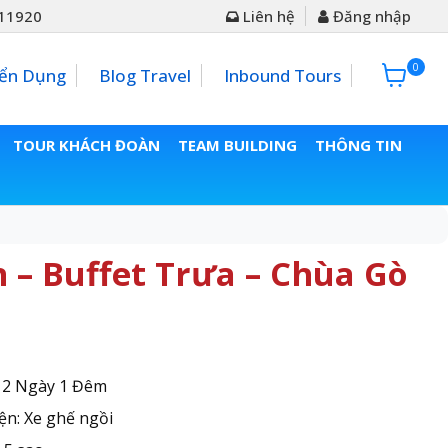
11920
Liên hệ
Đăng nhập
0
0đ
ển Dụng
Blog Travel
Inbound Tours
TOUR KHÁCH ĐOÀN
TEAM BUILDING
THÔNG TIN
 – Buffet Trưa – Chùa Gò
: 2 Ngày 1 Đêm
ện: Xe ghế ngồi