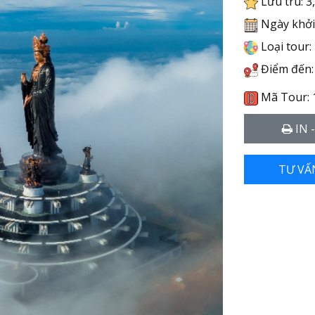
Lưu trú: 3
Ngày khởi
Loại tour:
Điểm đến:
Mã Tour: 
IN 
TƯ VẤ