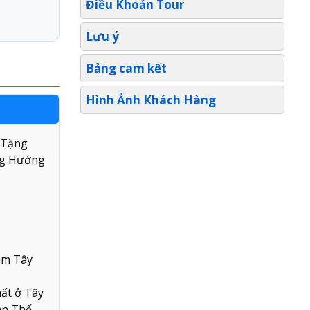
Điều Khoản Tour
Lưu ý
Bảng cam kết
Hình Ảnh Khách Hàng
 Tặng
ùng Hướng
âm Tây
ất ở Tây
uán Thế