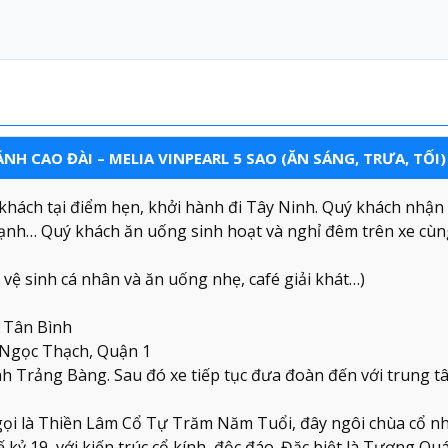
ÁNH CAO ĐÀI – MELIA VINPEARL 5 SAO (ĂN SÁNG, TRƯA, TỐI)
hách tại điểm hẹn, khởi hành đi Tây Ninh. Quý khách nhận
n lạnh… Quý khách ăn uống sinh hoạt và nghỉ đêm trên xe c
 vệ sinh cá nhân và ăn uống nhẹ, café giải khát…)
, Tân Bình
 Ngọc Thạch, Quận 1
 Trảng Bàng. Sau đó xe tiếp tục đưa đoàn đến với trung t
ọi là Thiền Lâm Cổ Tự Trăm Năm Tuổi, đây ngôi chùa cổ nh
 kỷ 19, với kiến trúc cổ kính, độc đáo. Đặc biệt là Tượng Q