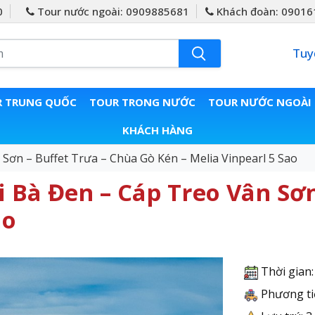
0
Tour nước ngoài: 0909885681
Khách đoàn: 09016
Tuy
 TRUNG QUỐC
TOUR TRONG NƯỚC
TOUR NƯỚC NGOÀI
KHÁCH HÀNG
Sơn – Buffet Trưa – Chùa Gò Kén – Melia Vinpearl 5 Sao
 Bà Đen – Cáp Treo Vân Sơn
ao
Thời gian
Phương ti