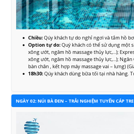
Chiều:
Qúy khách tự do nghỉ ngơi và tắm hồ bơi
Option tự do:
Quý khách có thể sử dụng một số 
xông ướt, ngâm hồ massage thủy lực,…); Expres
xông ướt, ngâm hồ massage thủy lực,…); Ngân
bàn chân , kết hợp máy massage vai – lưng) (Gi
18h30:
Qúy khách dùng bữa tối tại nhà hàng. 
NGÀY 02: NÚI BÀ ĐEN – TRẢI NGHIỆM TUYẾN CÁP TR