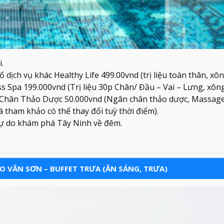
.
dịch vụ khác Healthy Life 499.00vnd (trị liệu toàn thân, xô
s Spa 199.000vnd (Trị liệu 30p Chân/ Đầu – Vai – Lưng, xôn
 Chân Thảo Dược 50.000vnd (Ngân chân thảo dược, Massage
á tham khảo có thể thay đổi tuỳ thời điểm).
Tự do khám phá Tây Ninh về đêm.
EO VÂN SƠN – BUFFET TRƯA (ĂN SÁNG, TRƯA)