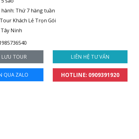
, 5 sao
 hành: Thứ 7 hàng tuần
 Tour Khách Lẻ Trọn Gói
 Tây Ninh
1985736540
- LƯU TOUR
LIÊN HỆ TƯ VẤN
N QUA ZALO
HOTLINE: 0909391920