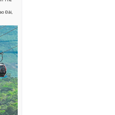
ao Đài,