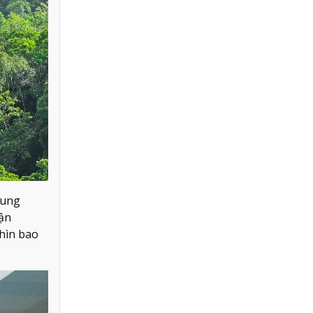
rung
hận
nhìn bao