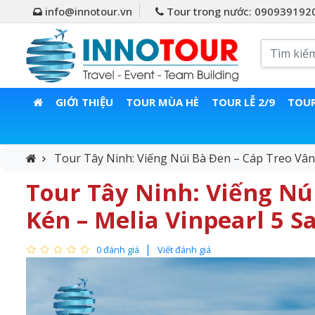
info@innotour.vn
Tour trong nước: 090939192
GIỚI THIỆU
TOUR MÙA HÈ
TOUR LỄ 2/9
TOUR
Tour Tây Ninh: Viếng Núi Bà Đen – Cáp Treo Vân 
Tour Tây Ninh: Viếng Núi
Kén – Melia Vinpearl 5 S
0 đánh giá
Viết đánh giá