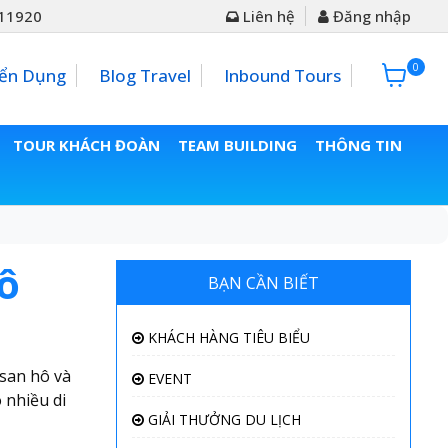
11920
Liên hệ
Đăng nhập
0
0đ
ển Dụng
Blog Travel
Inbound Tours
TOUR KHÁCH ĐOÀN
TEAM BUILDING
THÔNG TIN
ô
BẠN CẦN BIẾT
KHÁCH HÀNG TIÊU BIỂU
 san hô và
EVENT
 nhiều di
GIẢI THƯỞNG DU LỊCH