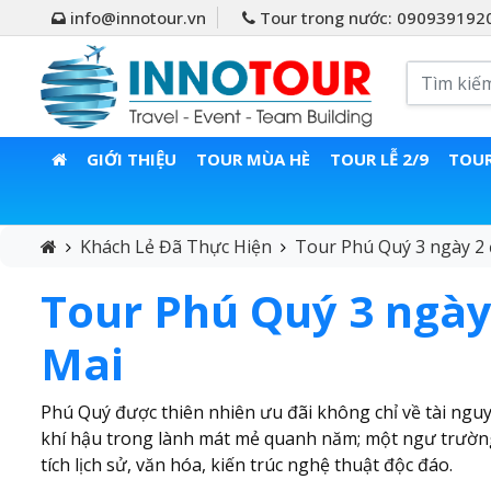
info@innotour.vn
Tour trong nước: 090939192
GIỚI THIỆU
TOUR MÙA HÈ
TOUR LỄ 2/9
TOUR
Khách Lẻ Đã Thực Hiện
Tour Phú Quý 3 ngày 2 
Tour Phú Quý 3 ngày
Mai
Phú Quý được thiên nhiên ưu đãi không chỉ về tài ngu
khí hậu trong lành mát mẻ quanh năm; một ngư trường 
tích lịch sử, văn hóa, kiến trúc nghệ thuật độc đáo.