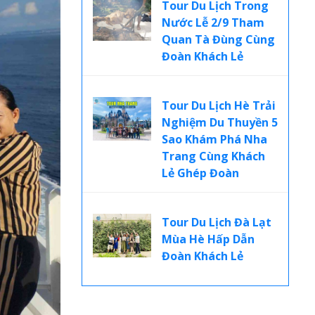
Tour Du Lịch Trong
Nước Lễ 2/9 Tham
Quan Tà Đùng Cùng
Đoàn Khách Lẻ
Tour Du Lịch Hè Trải
Nghiệm Du Thuyền 5
Sao Khám Phá Nha
Trang Cùng Khách
Lẻ Ghép Đoàn
Tour Du Lịch Đà Lạt
Mùa Hè Hấp Dẫn
Đoàn Khách Lẻ