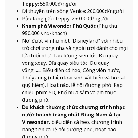
Teppy:
550.000đ/người
Đi thuyền trên sông Venice: 200.000đ/người
Bảo tang gấu Teppy: 250.000đ/người
Khám phá Viwonder Phú Quốc
(Phụ thu
950.000 vnđ/khách)
Nơi được ví như một "Disneyland" với nhiều
trò chơi trong nhà và ngoài trời dành cho mọi
lứa tuổi như: Tàu lượng siêu tốc, Đu quay
vòng xoay, Đĩa quay siêu tốc, Đu quay
văng……. Biểu diễn cá heo, Công viên nước,
Thủy cung (nhiều loài sinh vật biển và bò sát
quý hiếm), Hoạt náo, lễ hội đường phố, Rạp
chiếu phim 5D, Phố mua sắm và ẩm thực
đường phố.
Du khách thưởng thức chương trình nhạc
nước hoành tráng nhất Đông Nam Á tại
Vinwonder,
biểu diễn cá heo, chương trình
nàng tiên cá, lễ hội đường phố, hoạt náo
đường phố.