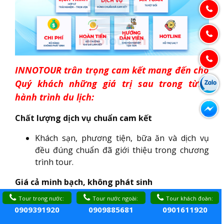
INNOTOUR trân trọng cam kết mang đến cho
Quý khách những giá trị sau trong từng
hành trình du lịch:
Chất lượng dịch vụ chuẩn cam kết
Khách sạn, phương tiện, bữa ăn và dịch vụ
đều đúng chuẩn đã giới thiệu trong chương
trình tour.
Giá cả minh bạch, không phát sinh
Tour trong nước:
Tour nước ngoài:
Tour khách đoàn:
Mọi chi phí được công khai rõ ràng, không
0909391920
0909885681
0901611920
“phụ thu” ẩn, không làm khó khách hàng.