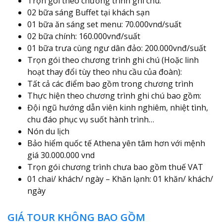
Trọn gói theo chương trình ghi chú:
02 bữa sáng Buffet tại khách sạn
01 bữa ăn sáng set menu: 70.000vnd/suất
02 bữa chính: 160.000vnđ/suất
01 bữa trưa cùng ngư dân đảo: 200.000vnđ/suất
Trọn gói theo chương trình ghi chú (Hoặc linh
hoạt thay đổi tùy theo nhu cầu của đoàn):
Tất cả các điểm bao gồm trong chương trình
Thực hiện theo chương trình ghi chú bao gồm:
Đội ngũ hướng dẫn viên kinh nghiêm, nhiệt tình,
chu đáo phục vụ suốt hành trình…
Nón du lịch
Bảo hiểm quốc tế Athena yên tâm hơn với mệnh
giá 30.000.000 vnd
Trọn gói chương trình chưa bao gồm thuế VAT
01 chai/ khách/ ngày – Khăn lạnh: 01 khăn/ khách/
ngày
GIÁ TOUR KHÔNG BAO GỒM