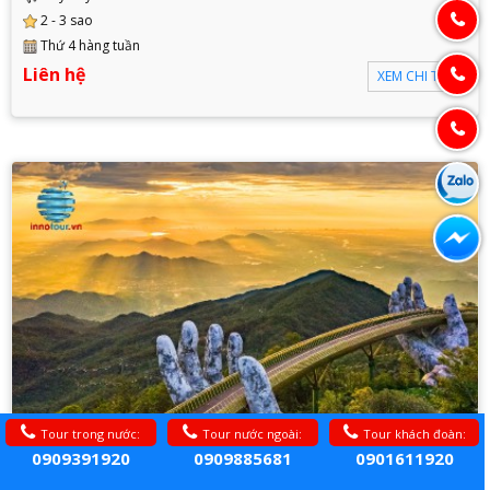
2 - 3 sao
Thứ 4 hàng tuần
Liên hệ
XEM CHI TIẾT
Tour trong nước:
Tour nước ngoài:
Tour khách đoàn:
0909391920
0909885681
0901611920