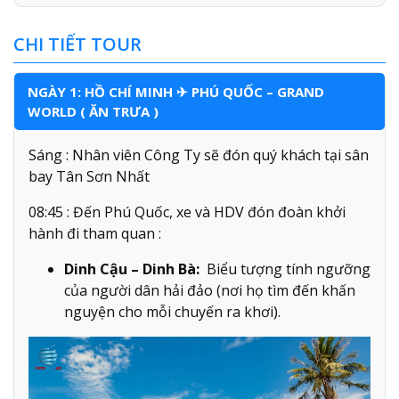
CHI TIẾT TOUR
NGÀY 1: HỒ CHÍ MINH ✈ PHÚ QUỐC – GRAND
WORLD ( ĂN TRƯA )
Sáng : Nhân viên Công Ty sẽ đón quý khách tại sân
bay Tân Sơn Nhất
08:45 : Đến Phú Quốc, xe và HDV đón đoàn khởi
hành đi tham quan :
Dinh Cậu – Dinh Bà:
Biểu tượng tính ngưỡng
của người dân hải đảo (nơi họ tìm đến khấn
nguyện cho mỗi chuyến ra khơi).