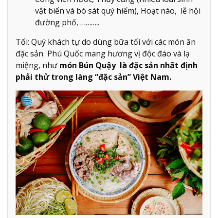
vật biển và bò sát quý hiếm), Hoạt náo, lễ hội
đường phố, ………..
Tối: Quý khách tự do dùng bữa tối với các món ăn
đặc sản Phú Quốc mang hương vị độc đáo và lạ
miệng, như
món Bún Quậy là đặc sản nhất định
phải thử trong làng “đặc sản” Việt Nam.