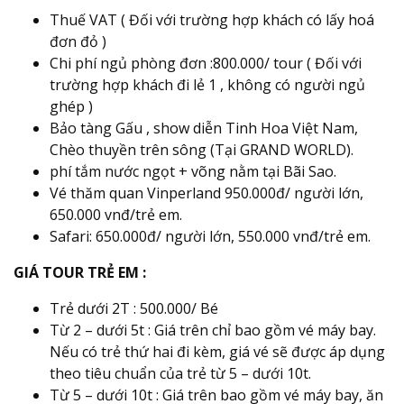
Thuế VAT ( Đối với trường hợp khách có lấy hoá
đơn đỏ )
Chi phí ngủ phòng đơn :800.000/ tour ( Đối với
trường hợp khách đi lẻ 1 , không có người ngủ
ghép )
Bảo tàng Gấu , show diễn Tinh Hoa Việt Nam,
Chèo thuyền trên sông (Tại GRAND WORLD).
phí tắm nước ngọt + võng nằm tại Bãi Sao.
Vé thăm quan Vinperland 950.000đ/ người lớn,
650.000 vnđ/trẻ em.
Safari: 650.000đ/ người lớn, 550.000 vnđ/trẻ em.
GIÁ TOUR TRẺ EM :
Trẻ dưới 2T : 500.000/ Bé
Từ 2 – dưới 5t : Giá trên chỉ bao gồm vé máy bay.
Nếu có trẻ thứ hai đi kèm, giá vé sẽ được áp dụng
theo tiêu chuẩn của trẻ từ 5 – dưới 10t.
Từ 5 – dưới 10t : Giá trên bao gồm vé máy bay, ăn