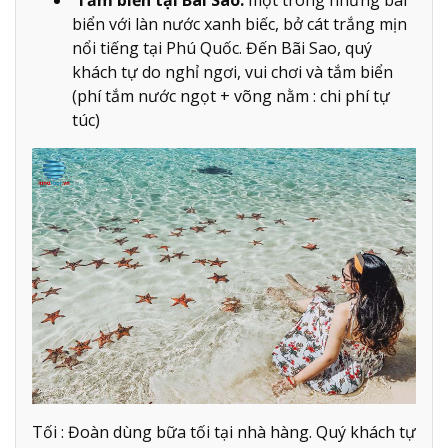
biển với làn nước xanh biếc, bở cát trắng mịn
nổi tiếng tại Phú Quốc. Đến Bãi Sao, quý
khách tự do nghỉ ngơi, vui chơi và tắm biển
(phí tắm nước ngọt + võng nằm : chi phí tự
túc)
Tối : Đoàn dùng bữa tối tại nhà hàng. Quý khách tự