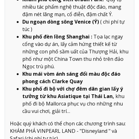
nhiều tác phẩm nghệ thuật độc đáo, mang
đậm nét lãng mạn, cổ điễn, đậm chất Ý.
Du ngoạn dòng sông Venice (Ý)
( chi phí tự
túc )
Khu phố đèn lồng Shanghai :
Tọa lạc ngay
cổng vào dự án, lấy cảm hứng thiết kế từ
những con phố sầm uất của Thượng Hải, khu
phố như một China Town thu nhỏ trên đảo
Ngọc trù phú.
Khu mái vòm ánh sáng đổi màu độc đáo
phong cách Clarke Quay
Khu phố đi bộ với chợ đêm dân gian lấy ý
tưởng từ khu Asiatique tại Thái Lan,
khu
phố đi bộ Mallorca phục vụ cho những nhu
cầu vui chơi, giải trí…
Hoặc quý khách có thể chọn các chương trình sau:
KHÁM PHÁ VINPEARL LAND - "Disneyland " và
Safari (chi phí tự túc)