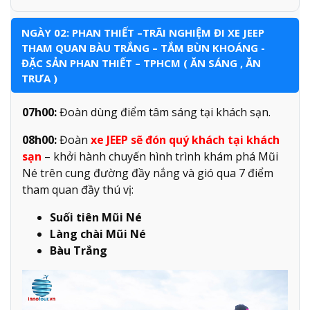
NGÀY 02: PHAN THIẾT –TRÃI NGHIỆM ĐI XE JEEP
THAM QUAN BÀU TRẮNG – TẮM BÙN KHOÁNG -
ĐẶC SẢN PHAN THIẾT – TPHCM ( ĂN SÁNG , ĂN
TRƯA )
07h00:
Đoàn dùng điểm tâm sáng tại khách sạn.
08h00:
Đoàn
xe JEEP sẽ đón quý khách tại khách
sạn
– khởi hành chuyến hình trình khám phá Mũi
Né trên cung đường đầy nắng và gió qua 7 điểm
tham quan đầy thú vị:
Suối tiên Mũi Né
Làng chài Mũi Né
Bàu Trắng