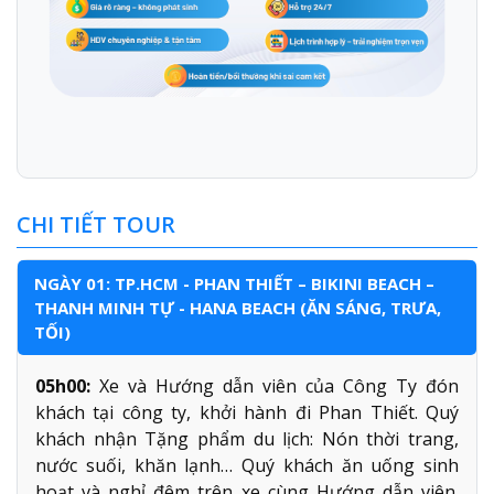
CHI TIẾT TOUR
NGÀY 01: TP.HCM - PHAN THIẾT – BIKINI BEACH –
THANH MINH TỰ - HANA BEACH (ĂN SÁNG, TRƯA,
TỐI)
05h00:
Xe và Hướng dẫn viên của Công Ty đón
khách tại công ty, khởi hành đi Phan Thiết. Quý
khách nhận Tặng phẩm du lịch: Nón thời trang,
nước suối, khăn lạnh… Quý khách ăn uống sinh
hoạt và nghỉ đêm trên xe cùng Hướng dẫn viên.