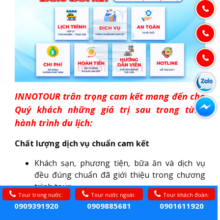
INNOTOUR trân trọng cam kết mang đến cho
Quý khách những giá trị sau trong từng
hành trình du lịch:
Chất lượng dịch vụ chuẩn cam kết
Khách sạn, phương tiện, bữa ăn và dịch vụ
đều đúng chuẩn đã giới thiệu trong chương
trình tour.
Tour trong nước:
Tour nước ngoài:
Tour khách đoàn:
0909391920
0909885681
0901611920
Giá cả minh bạch, không phát sinh