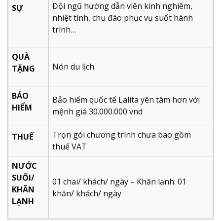
Đội ngũ hướng dẫn viên kinh nghiêm,
SỰ
nhiệt tình, chu đáo phục vụ suốt hành
trình…
QUÀ
Nón du lịch
TẶNG
BẢO
Bảo hiểm quốc tế Lalita yên tâm hơn với
HIỂM
mệnh giá 30.000.000 vnd
Trọn gói chương trình chưa bao gồm
THUẾ
thuế VAT
NƯỚC
SUỐI/
01 chai/ khách/ ngày – Khăn lạnh: 01
KHĂN
khăn/ khách/ ngày
LẠNH