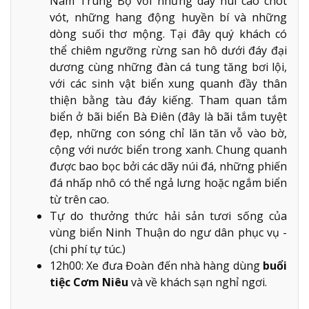
Nam Trung Bộ với những dãy núi cao chót
vót, những hang động huyền bí và những
dòng suối thơ mộng. Tại đây quý khách có
thể chiêm ngưỡng rừng san hô dưới đáy đại
dương cùng những đàn cá tung tăng bơi lội,
với các sinh vật biển xung quanh đầy thân
thiện bằng tàu đáy kiếng. Tham quan tắm
biển ở bãi biển Bà Điên (đây là bãi tắm tuyệt
đẹp, những con sóng chỉ lăn tăn vỗ vào bờ,
cộng với nước biển trong xanh. Chung quanh
được bao bọc bởi các dãy núi đá, những phiến
đá nhấp nhô có thể ngả lưng hoặc ngắm biển
từ trên cao.
Tự do thưởng thức hải sản tươi sống của
vùng biển Ninh Thuận do ngư dân phục vụ -
(chi phí tự túc.)
12h00: Xe đưa Đoàn đến nhà hàng dùng
buổi
tiệc Cơm Niêu
và về khách sạn nghỉ ngơi.