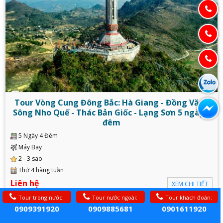
Tour Vòng Cung Đông Bắc: Hà Giang - Đồng Văn -
Sông Nho Quế - Thác Bản Giốc - Lạng Sơn 5 ngày 4
đêm
5 Ngày 4 Đêm
Máy Bay
2 - 3 sao
Thứ 4 hàng tuần
Liên hệ
XEM CHI TIẾT
Tour trong nước:
Tour nước ngoài:
Tour khách đoàn:
0909391920
0909885681
0901611920