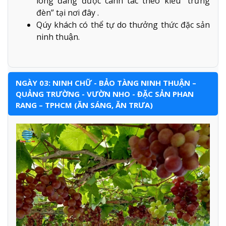
long đang được canh tác theo kiểu “trưng
đèn” tại nơi đây .
Qúy khách có thể tự do thưởng thức đặc sản
ninh thuận.
NGÀY 03: NINH CHỮ - BẢO TÀNG NINH THUẬN –
QUẢNG TRƯỜNG - VƯỜN NHO - ĐẶC SẢN PHAN
RANG – TPHCM (ĂN SÁNG, ĂN TRƯA)