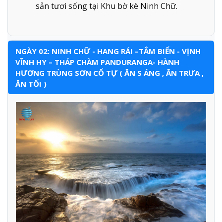
sản tươi sống tại Khu bờ kè Ninh Chữ.
NGÀY 02: NINH CHỮ - HANG RÁI –TẮM BIỂN - VỊNH
VĨNH HY – THÁP CHÀM PANDURANGA- HÀNH
HƯƠNG TRÙNG SƠN CỔ TỰ ( ĂN S ÁNG , ĂN TRƯA ,
ĂN TỐI )