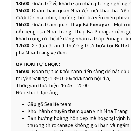
13h00:
Đoàn trở về khách sạn nhận phòng nghỉ ngơi
15h30:
Đoàn tham quan Nhà Yến nơi khai thác Yến 
được tận mắt nhìn, thưởng thức trà yến miễn phí và n
16h30:
Đoàn tham quan
Tháp Bà Ponagar
- Một côn
nổi tiếng của Nha Trang. Tháp Bà Ponagar nằm gọn
khách cũng có thể dễ dàng nhận ra tháp Ponagar bởi l
17h30:
Xe đưa đoàn đi thưởng thức
bữa tối Buffet
phá Nha Trang về đêm.
OPTION TỰ CHỌN:
16h00:
Đoàn tự túc khởi hành đến cảng để bắt đầu
thuyền Sailing (1.350.000vnđ/khách nội địa)
Thời gian thực hiện: 16:45 – 20:00
Đón khách tại cảng
Gặp gỡ Sealife team
Khởi hành chuyến tham quan vịnh Nha Trang
Tận hưởng hoàng hôn đẹp mê hoặc tại vịnh Nh
thưởng thức canape không giới hạn và ngắm 