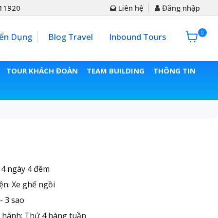
11920
Liên hệ
Đăng nhập
0
0đ
ển Dụng
Blog Travel
Inbound Tours
TOUR KHÁCH ĐOÀN
TEAM BUILDING
THÔNG TIN
 4 ngày 4 đêm
ện: Xe ghế ngồi
- 3 sao
 hành: Thứ 4 hàng tuần