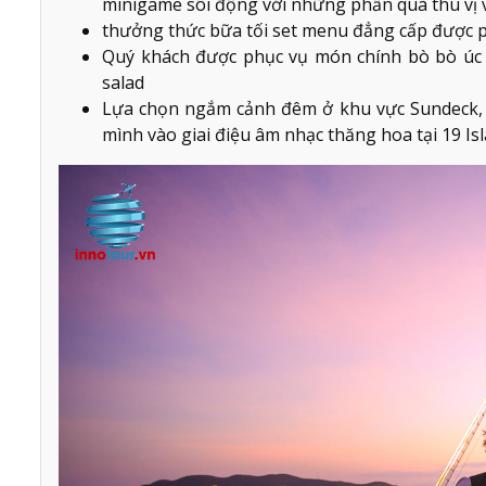
minigame sôi động với những phần quà thú vị 
thưởng thức bữa tối set menu đẳng cấp được p
Quý khách được phục vụ món chính bò bò úc 3
salad
Lựa chọn ngắm cảnh đêm ở khu vực Sundeck, 
mình vào giai điệu âm nhạc thăng hoa tại 19 Isl