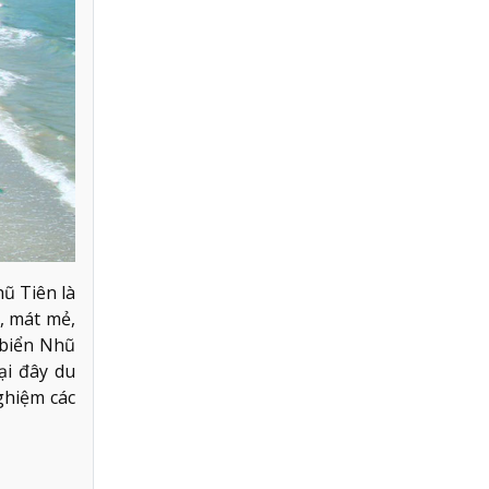
ũ Tiên là
, mát mẻ,
 biển Nhũ
ại đây du
ghiệm các