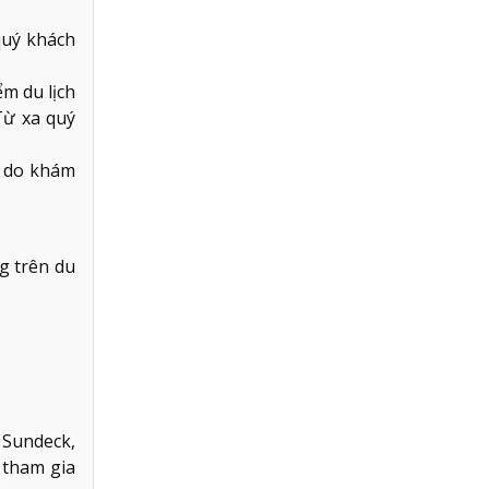
quý khách
m du lịch
Từ xa quý
ự do khám
g trên du
 Sundeck,
 tham gia