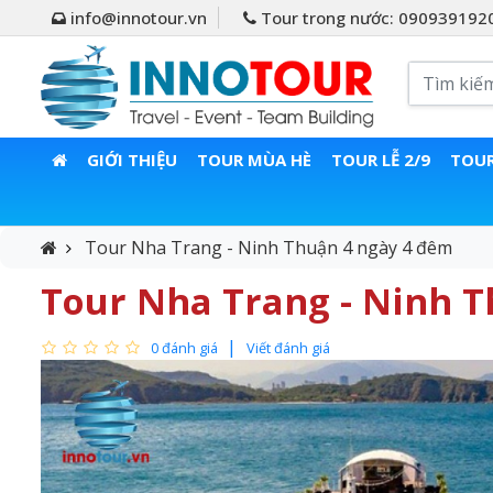
info@innotour.vn
Tour trong nước: 090939192
GIỚI THIỆU
TOUR MÙA HÈ
TOUR LỄ 2/9
TOUR
Tour Nha Trang - Ninh Thuận 4 ngày 4 đêm
Tour Nha Trang - Ninh 
0 đánh giá
Viết đánh giá