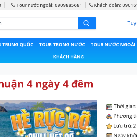
0
Tour nước ngoài: 0909885681
Khách đoàn: 09016
Tuy
 TRUNG QUỐC
TOUR TRONG NƯỚC
TOUR NƯỚC NGOÀI
KHÁCH HÀNG
Thuận 4 ngày 4 đêm
Thời gian:
Phương ti
Lưu trú: 2 
Ngày khởi