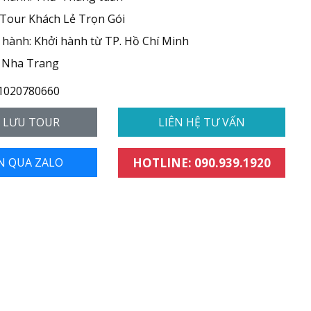
 Tour Khách Lẻ Trọn Gói
hành: Khởi hành từ TP. Hồ Chí Minh
 Nha Trang
1020780660
- LƯU TOUR
LIÊN HỆ TƯ VẤN
N QUA ZALO
HOTLINE: 090.939.1920