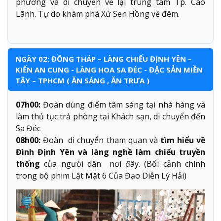
phương và di chuyển về lại trung tâm Tp. Cao
Lãnh. Tự do khám phá Xứ Sen Hồng về đêm.
NGÀY 02: ĐỒNG THÁP – LÀNG CHIẾU ĐỊNH YÊN –
KIẾN AN CUNG - LÀNG HOA SA ĐÉC - ĐẶC SẢN MIỀN
TÂY – TPHCM ( ĂN SÁNG , ĂN TRƯA )
07h00:
Đoàn dùng điểm tâm sáng tại nhà hàng và
làm thủ tục trả phòng tại Khách sạn, di chuyển đến
Sa Đéc
08h00:
Đoàn di chuyển tham quan và
tìm hiểu về
Đình Định Yên và làng nghề làm chiếu truyền
thống
của người dân nơi đây. (Bối cảnh chính
trong bộ phim Lật Mặt 6 Của Đạo Diễn Lý Hải)