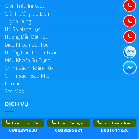
Giới Thiệu Innotour
Giải Thưởng Du Lịch
Tuyển Dụng
Hồ Sơ Năng Lực
Hướng Dẫn Đặt Tour
Điều Khoản Đặt Tour
Hướng Dẫn Thanh Toán
Điều Khoản Sử Dụng
Chính Sách Hoàn/Hủy
Chính Sách Bảo Mật
Liên hệ
Site Map
DỊCH VỤ
Tour Nước Ngoài
Tour trong nước:
Tour nước ngoài:
Tour khách đoàn:
Tour Trong Nước
0909391920
0909885681
0901611920
Tour Khách Đoàn