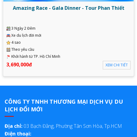
Amazing Race - Gala Dinner - Tour Phan Thiết
3 Ngày 2 Đêm
Xe du lịch đời mới
4 sao
Theo yêu cầu
Khởi hành từ TP. Hồ Chí Minh
3,690,000đ
XEM CHI TIẾT
CÔNG TY TNHH THƯƠNG MẠI DỊCH VỤ DU
LỊCH ĐỔI MỚI
Địa chỉ:
03 Bạch Đằng, Phường Tân Sơn Hòa, Tp.HCM
Điện thoại: