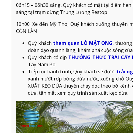
06h15 – 06h30 sáng, Quý khách có mặt tại điểm hẹn 
sáng tại trạm dừng Trung Lương Restop
10h00: Xe đến Mỹ Tho, Quý khách xuống thuyền m
CỒN LÂN
Quý khách
tham quan LÒ MẬT ONG
, thưởng
đoàn dạo quanh làng, khám phá cuộc sống của
Quý khách có dịp
THƯỞNG THỨC TRÁI CÂY 
Tây Nam Bộ
Tiếp tục hành trình, Quý khách sẽ được
trải n
xanh mướt rợp bóng dừa nước, xuồng chở Quý 
XUẤT KẸO DỪA thuyền chạy dọc theo bờ kênh vớ
dừa, tận mắt xem quy trình sản xuất kẹo dừa.