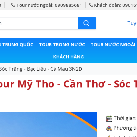
0
Tour nước ngoài: 0909885681
Khách đoàn: 09016
Tuy
 TRUNG QUỐC
TOUR TRONG NƯỚC
TOUR NƯỚC NGOÀI
KHÁCH HÀNG
Sóc Trăng - Bạc Liêu - Cà Mau 3N2Đ
ur Mỹ Tho - Cần Thơ - Sóc 
Thời gian
Phương ti