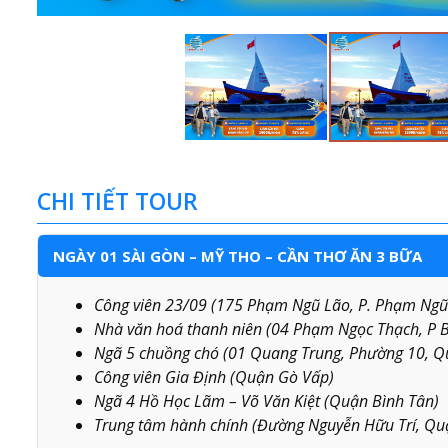
CHI TIẾT TOUR
NGÀY 01 SÀI GÒN – MỸ THO – CẦN THƠ ĂN 3 BỮA
Công viên 23/09 (175 Phạm Ngũ Lão, P. Phạm Ngũ
Nhà văn hoá thanh niên (04 Phạm Ngọc Thạch, P 
Ngã 5 chuồng chó (01 Quang Trung, Phường 10, Q
Công viên Gia Định (Quận Gò Vấp)
Ngã 4 Hồ Học Lãm – Võ Văn Kiệt (Quận Bình Tân)
Trung tâm hành chính (Đường Nguyễn Hữu Trí, Q