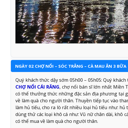
NGÀY 02 CHỢ NỔI – SÓC TRĂNG – CÀ MAU ĂN 3 BỮA
Quý khách thức dậy sớm 05h00 – 05h05: Quý khách t
CHỢ NỔI CÁI RĂNG
, chợ nổi bán sĩ lớn nhất Miền
có thể thưởng thức những đặc sản địa phương tại gh
về làm quà cho người thân. Thuyền tiếp tục vào tha
làm hủ tiếu, cho ra lò rất nhiều loại hủ tiếu như: hủ
dùng thử các loại khô cá như: Vũ nữ chân dài, khô 
có thể mua về làm quà cho người thân.