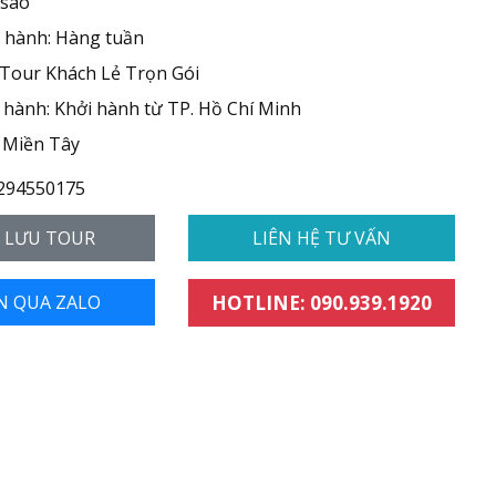
 sao
 hành: Hàng tuần
 Tour Khách Lẻ Trọn Gói
hành: Khởi hành từ TP. Hồ Chí Minh
 Miền Tây
294550175
- LƯU TOUR
LIÊN HỆ TƯ VẤN
N QUA ZALO
HOTLINE: 090.939.1920