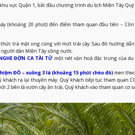
khu vực Quận 1, bắt đầu chương trình du lịch Miền Tây Quý
áy (khoảng 20 phút) đến điểm tham quan đầu tiên – Cồn
 thức trà mật ong cùng với mứt trái cây. Sau đó hướng dẫn
 người dân Miền Tây sông nước.
NGHE ĐỜN CA TÀI TỬ
một nét văn hoá đặc trưng của du 
ghiệm ĐÒ – xuồng 3 lá (khoảng 15 phút chèo đò)
men theo
khách ra lại thuyền máy. Quý khách tiếp tục tham quan 
i 2 bên là vườn cây ăn trái, Quý khách vào tham quan cơ s