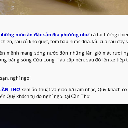
i những món ăn đặc sản địa phương như
: cá tai tượng chi
hiên, rau củ kho quẹt, tôm hấp nước dừa, lẩu cua rau đay..
Tiền mênh mang sóng nước đón những làn gió mát rượi 
ng bằng sông Cửu Long. Tàu cập bến, sau đó lên xe tiếp t
ạn, nghỉ ngơi.
CẦN THƠ
xem ảo thuật và giao lưu âm nhạc, Quý khách có
 bến Quý khách tự do nghỉ ngơi tại Cần Thơ