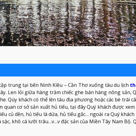
ập trung tại bến Ninh Kiều – Cần Thơ xuống tàu du lịch
t
 Tây. Len lỏi giữa hàng trăm chiếc ghe bán hàng nông sản, 
e. Qúy khách có thể lên tàu địa phương hoặc các bè trái c
m quan cơ sở sản xuất hủ tiếu, tại đây Quý khách được xem 
 tiếu củ dền, hủ tiếu lá dứa, hủ tiếu gấc… ngoài ra Quý khác
cá sặc, khô cá lưỡi trâu…v…v đặc sản của Miền Tây Nam Bộ. 