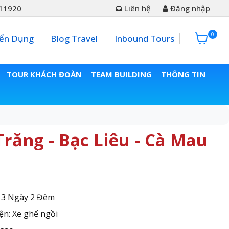
11920
Liên hệ
Đăng nhập
0
0đ
ển Dụng
Blog Travel
Inbound Tours
TOUR KHÁCH ĐOÀN
TEAM BUILDING
THÔNG TIN
Trăng - Bạc Liêu - Cà Mau
: 3 Ngày 2 Đêm
ện: Xe ghế ngồi