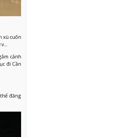
ên xù cuốn
v.v…
ngắm cảnh
ục đi Cần
 thể đăng