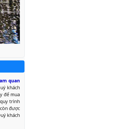
ham quan
Quý khách
ây để mua
quy trình
h còn được
Quý khách