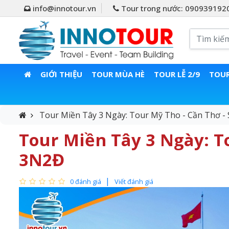
info@innotour.vn
Tour trong nước: 090939192
GIỚI THIỆU
TOUR MÙA HÈ
TOUR LỄ 2/9
TOUR
Tour Miền Tây 3 Ngày: Tour Mỹ Tho - Cần Thơ - 
Tour Miền Tây 3 Ngày: To
3N2Đ
0 đánh giá
Viết đánh giá