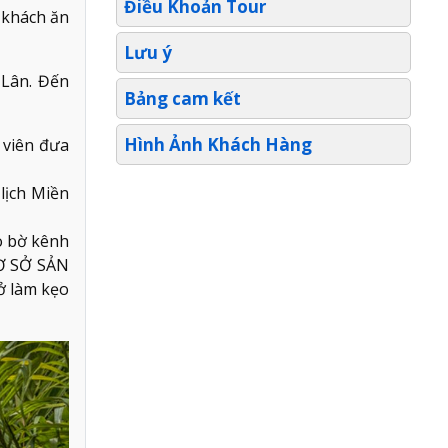
Điều Khoản Tour
 khách ăn
Lưu ý
 Lân. Đến
Bảng cam kết
Hình Ảnh Khách Hàng
 viên đưa
lịch Miền
 bờ kênh
CƠ SỞ SẢN
ở làm kẹo