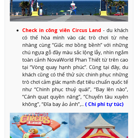
Check in công viên Circus Land
- du khách
có thể hòa mình vào các trò chơi từ nhẹ
nhàng cùng “Giấc mơ bồng bềnh” với những
chú ngựa gỗ đầy màu sắc lộng lẫy, nhìn ngắm
toàn cảnh NovaWorld Phan Thiết từ trên cao
tại “Vòng quay hạnh phúc”. Cũng tại đây, du
khách cũng có thể thử sức chinh phục những
trò chơi cảm giác mạnh đạt tiêu chuẩn quốc tế
như “Chinh phục thuỷ quái”, “Bay lên nào”,
“Cánh quạt quyền năng”, “Chuyến tàu xuyên
không”, “Đĩa bay ảo ảnh”,...
( Chi phí tự túc)