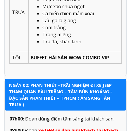
Mực xào chua ngọt
TRƯA
Cá biển chiên mắm xoài
Lẩu gà lá giang
Cơm trắng
Tráng miệng
Trà đá, khăn lạnh
TỐI
BUFFET HẢI SẢN WOW COMBO VIP
NGÀY 02: PHAN THIẾT –TRÃI NGHIỆM ĐI XE JEEP
THAM QUAN BÀU TRẮNG – TẮM BÙN KHOÁNG -
ĐẶC SẢN PHAN THIẾT – TPHCM ( ĂN SÁNG , ĂN
TRƯA )
07h00:
Đoàn dùng điểm tâm sáng tại khách sạn.
08h00:
Đoàn
xe JEEP sẽ đón quý khách tại khách