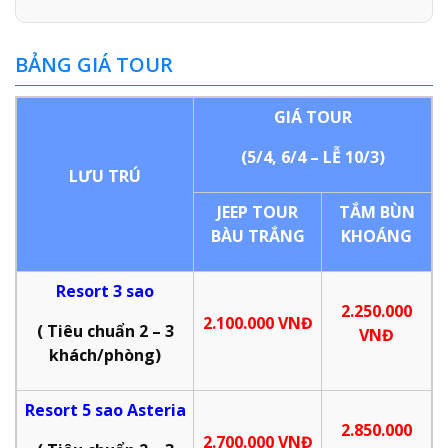
BẢNG GIÁ TOUR
GIÁ TOUR
(5/4, 6/4 – LỄ 10/3)
LƯU TRÚ
JEEP TOUR
TẮM BÙN
BÀU TRẮNG
KHOÁNG
Resort 3 sao
2.250.000
2.100.000 VNĐ
( Tiêu chuẩn 2 – 3
VNĐ
khách/phòng)
Resort 5 sao Asteria
2.850.000
2.700.000 VNĐ