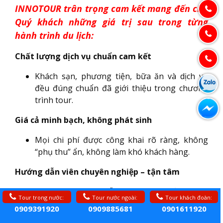
INNOTOUR trân trọng cam kết mang đến cho
Quý khách những giá trị sau trong từng
hành trình du lịch:
Chất lượng dịch vụ chuẩn cam kết
Khách sạn, phương tiện, bữa ăn và dịch vụ
đều đúng chuẩn đã giới thiệu trong chương
trình tour.
Giá cả minh bạch, không phát sinh
Mọi chi phí được công khai rõ ràng, không
“phụ thu” ẩn, không làm khó khách hàng.
Hướng dẫn viên chuyên nghiệp – tận tâm
Luôn đồng hành, hỗ trợ và truyền cảm hứng
Tour trong nước:
Tour nước ngoài:
Tour khách đoàn:
du lịch cho khách trong suốt chuyến đi.
0909391920
0909885681
0901611920