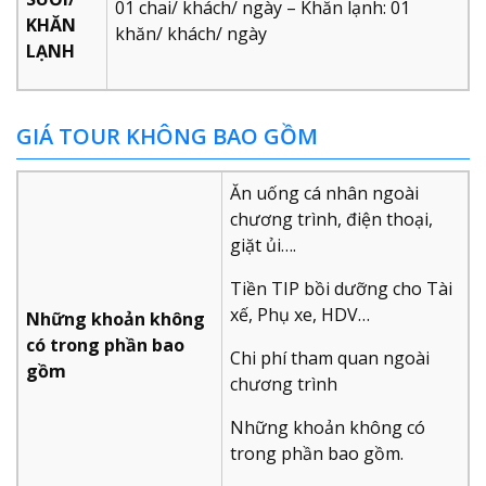
01 chai/ khách/ ngày – Khăn lạnh: 01
KHĂN
khăn/ khách/ ngày
LẠNH
GIÁ TOUR KHÔNG BAO GỒM
Ăn uống cá nhân ngoài
chương trình, điện thoại,
giặt ủi….
Tiền TIP bồi dưỡng cho Tài
xế, Phụ xe, HDV…
Những khoản không
có trong phần bao
Chi phí tham quan ngoài
gồm
chương trình
Những khoản không có
trong phần bao gồm.