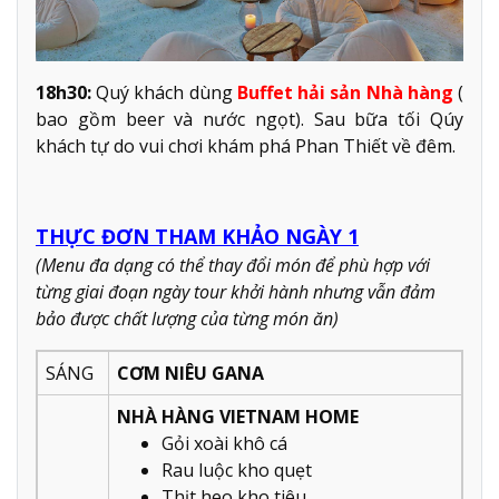
18h30:
Quý khách dùng
Buffet hải sản Nhà hàng
(
bao gồm beer và nước ngọt). Sau bữa tối Qúy
khách tự do vui chơi khám phá Phan Thiết về đêm.
THỰC ĐƠN THAM KHẢO NGÀY 1
(Menu đa dạng có thể thay đổi món để phù hợp với
từng giai đoạn ngày tour khởi hành nhưng vẫn đảm
bảo được chất lượng của từng món ăn)
SÁNG
CƠM NIÊU GANA
NHÀ HÀNG VIETNAM HOME
Gỏi xoài khô cá
Rau luộc kho quẹt
Thịt heo kho tiêu