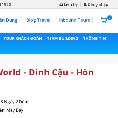
11920
Liên hệ
Đăng nhập
0
0đ
ển Dụng
Blog Travel
Inbound Tours
TOUR KHÁCH ĐOÀN
TEAM BUILDING
THÔNG TIN
orld - Dinh Cậu - Hòn
: 3 Ngày 2 Đêm
ện: Máy Bay