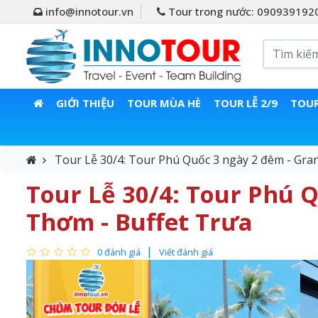
info@innotour.vn
Tour trong nước: 090939192
GIỚI THIỆU
TOUR MÙA HÈ
TOUR LỄ 2/9
TOUR
Tour Lễ 30/4: Tour Phú Quốc 3 ngày 2 đêm - Gra
Tour Lễ 30/4: Tour Phú Q
Thơm - Buffet Trưa
0 đánh giá
Viết đánh giá