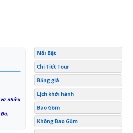
Nổi Bật
Chi Tiết Tour
Bảng giá
Lịch khởi hành
 và nhiều
Bao Gồm
 Đá.
Không Bao Gồm