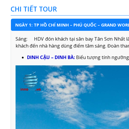
CHI TIẾT TOUR
NGÀY 1: TP HỒ CHÍ MINH – PHÚ QUỐC – GRAND WORL
Sáng: HDV đón khách tại sân bay Tân Sơn Nhất là
khách đến nhà hàng dùng điểm tâm sáng. Đoàn tha
DINH CẬU – DINH BÀ:
Biểu tượng tính ngưỡng 