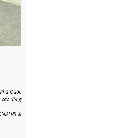
i Phú Quốc
, các động
WONDERS &