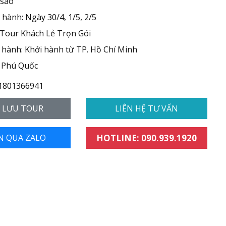
 sao
hành: Ngày 30/4, 1/5, 2/5
 Tour Khách Lẻ Trọn Gói
hành: Khởi hành từ TP. Hồ Chí Minh
 Phú Quốc
1801366941
- LƯU TOUR
LIÊN HỆ TƯ VẤN
N QUA ZALO
HOTLINE: 090.939.1920