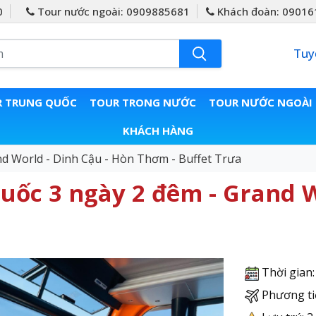
0
Tour nước ngoài: 0909885681
Khách đoàn: 09016
Tuy
 TRUNG QUỐC
TOUR TRONG NƯỚC
TOUR NƯỚC NGOÀI
KHÁCH HÀNG
nd World - Dinh Cậu - Hòn Thơm - Buffet Trưa
uốc 3 ngày 2 đêm - Grand W
Thời gian
Phương ti