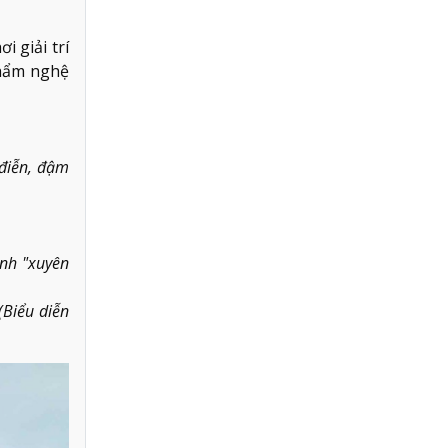
 giải trí
phẩm nghệ
điễn, đậm
ình "xuyên
Biểu diễn