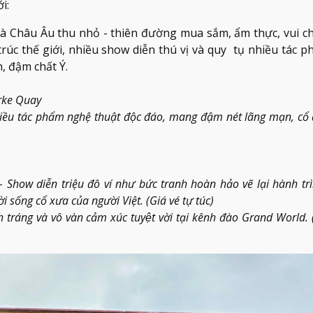
i:
 Châu Âu thu nhỏ - thiên đường mua sắm, ẩm thực, vui chơi
rúc thế giới, nhiều show diễn thú vị và quy tụ nhiều tác 
, đậm chất Ý.
arke Quay
iều tác phẩm nghệ thuật độc đáo, mang đậm nét lãng mạn, cổ 
 Show diễn triệu đô ví như bức tranh hoàn hảo vẽ lại hành tr
ống cổ xưa của người Việt. (Giá vé tự túc)
ráng và vô vàn cảm xúc tuyệt vời tại kênh đào Grand World. (