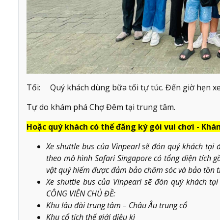
Tối: Quý khách dùng bữa tối tự túc. Đến giờ hẹn xe
Tự do khám phá Chợ Đêm tại trung tâm.
Hoặc quý khách có thể đăng ký gói vui chơi - Khá
Xe shuttle bus của Vinpearl sẽ đón quý khách tạ
theo mô hình Safari Singapore có tổng diện tích
vật quý hiếm được đảm bảo chăm sóc và bảo tồn t
Xe shuttle bus của Vinpearl sẽ đón quý khách 
CÔNG VIÊN CHỦ ĐỀ:
Khu lâu đài trung tâm – Châu Âu trung cổ
Khu cổ tích thế giới diệu kì