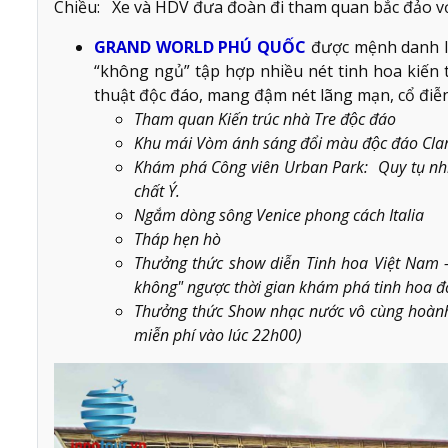
Chiều: Xe và HDV đưa đoàn đi tham quan bắc đảo vớ
GRAND WORLD PHÚ QUỐC
được mệnh danh là
“không ngủ” tập hợp nhiều nét tinh hoa kiến t
thuật độc đáo, mang đậm nét lãng mạn, cổ điễn
Tham quan Kiến trúc nhà Tre độc đáo
Khu mái Vòm ánh sáng đổi màu độc đáo Cl
Khám phá Công viên Urban Park: Quy tụ nh
chất Ý.
Ngắm dòng sông Venice phong cách Italia
Tháp hẹn hò
Thưởng thức show diễn Tinh hoa Việt Nam –
không" ngược thời gian khám phá tinh hoa đời s
Thưởng thức Show nhạc nước vô cùng hoành t
miễn phí vào lúc 22h00)