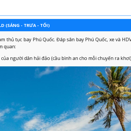
D (SÁNG - TRƯA - TỐI)
m thủ tục bay Phú Quốc. Đáp sân bay Phú Quốc, xe và HD
m quan:
của người dân hải đảo (cầu bình an cho mỗi chuyến ra khơi)