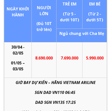
TRẺ EM
EM BÉ
NGƯỜI
NGÀY KHỞI
LỚN
(Từ 5 -
(Từ 2 -
HÀNH
dưới 10T)
dưới 5T)
(Đủ 10T
trở lên)
Ngủ chung với Cha Mẹ
30/04 -
02/05
8.690.000
7.690.000
5.990.000
01/05 –
03/05
GIỜ BAY DỰ KIẾN – HÃNG VIETNAM ARILINE
SGN DAD VN110 06:45
DAD SGN VN135 17:25