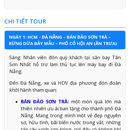
CHI TIẾT TOUR
NGÀY 1: HCM - ĐÀ NẴNG – BÁN ĐẢO SƠN TRÀ –
RỪNG DỪA BẢY MẪU – PHỐ CỔ HỘI AN (ĂN TRƯA)
Sáng: Nhân viên đón quý khách tại sân bay Tân
Sơn Nhất hỗ trợ làm thủ tục lên máy bay đi Đà
Nẵng.
Đến Đà Nẵng, xe và HDV địa phương đón đoàn
khởi hành tham quan:
BÁN ĐẢO SƠN TRÀ:
một món quà lớn mà
thiên nhiên ưu ái ban tặng cho thành phố Đà
Nẵng. Mang trong mình một vẻ đẹp nguyên
sơ, hữu tình, bãi biển nước trong vắt, những
tán cây xanh rợp bóng, nơi đây có không khí