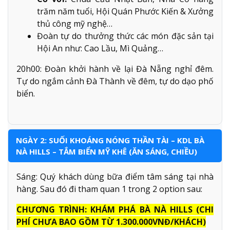
trăm năm tuổi, Hội Quán Phước Kiến & Xưởng
thủ công mỹ nghệ…
Đoàn tự do thưởng thức các món đặc sản tại
Hội An như: Cao Lầu, Mì Quảng…
20h00: Đoàn khởi hành về lại Đà Nẵng nghỉ đêm.
Tự do ngắm cảnh Đà Thành về đêm, tự do dạo phố
biển.
NGÀY 2: SUỐI KHOÁNG NÓNG THẦN TÀI – KDL BÀ
NÀ HILLS – TẮM BIỂN MỸ KHÊ (ĂN SÁNG, CHIỀU)
Sáng: Quý khách dùng bữa điểm tâm sáng tại nhà
hàng. Sau đó đi tham quan 1 trong 2 option sau:
CHƯƠNG TRÌNH: KHÁM PHÁ BÀ NÀ HILLS (CHI
PHÍ CHƯA BAO GỒM TỪ 1.300.000VNĐ/KHÁCH)