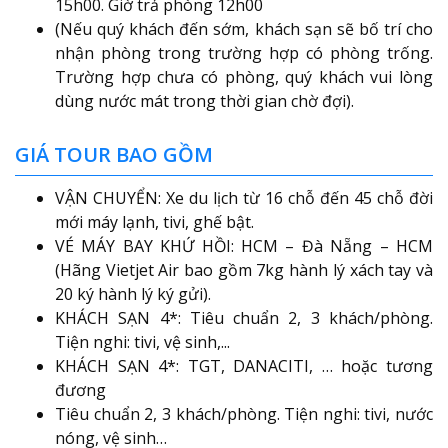
15h00. Giờ trả phòng 12h00
(Nếu quý khách đến sớm, khách sạn sẽ bố trí cho
nhận phòng trong trường hợp có phòng trống.
Trường hợp chưa có phòng, quý khách vui lòng
dùng nước mát trong thời gian chờ đợi).
GIÁ TOUR BAO GỒM
VẬN CHUYỂN: Xe du lịch từ 16 chỗ đến 45 chỗ đời
mới máy lạnh, tivi, ghế bật.
VÉ MÁY BAY KHỨ HỒI: HCM – Đà Nẵng – HCM
(Hãng Vietjet Air bao gồm 7kg hành lý xách tay và
20 ký hành lý ký gửi).
KHÁCH SẠN 4*: Tiêu chuẩn 2, 3 khách/phòng.
Tiện nghi: tivi, vệ sinh,...
KHÁCH SẠN 4*: TGT, DANACITI, … hoặc tương
đương
Tiêu chuẩn 2, 3 khách/phòng. Tiện nghi: tivi, nước
nóng, vệ sinh…