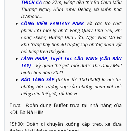
THÍCH CA
cao 27m, viếng đền thờ Bà Chúa Mẫu
Thượng Ngàn, Hầm rượu Debay, và vườn hoa
D’Amour…
CÔNG VIÊN FANTASY PARK
với các trò chơi
phiêu lưu mới lạ như: Vòng Quay Tình Yêu, Phi
Công Skiver, Đường Đua Lửa, Ngôi Nhà Ma và
Khu trưng bày hơn 40 tượng sáp những nhân vật
nổi tiếng trên thế giới…
LÀNG PHÁP, tuyệt tác CẦU VÀNG (CẦU BÀN
TAY)
– Kỳ quan thế giới mới được The Daily Mail
bình chọn năm 2021
BẢO TÀNG SÁP
(tự túc từ: 100.000đ) là nơi tạc
những bức tượng sáp của những nhân vật nổi
tiếng trên thế giới, rất thú vị.
Trưa: Đoàn dùng Buffet trưa tại nhà hàng của
KDL Bà Nà Hills.
15h00: Đoàn di chuyển xuống cáp treo, xe đưa
đoàn về lại khách sạn nghỉ ngơi.