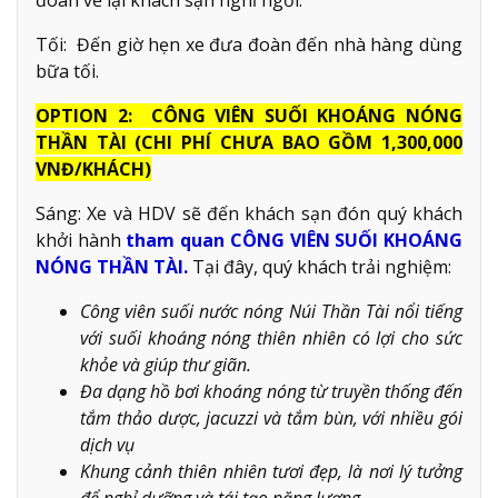
Tối: Đến giờ hẹn xe đưa đoàn đến nhà hàng dùng
bữa tối.
OPTION 2: CÔNG VIÊN SUỐI KHOÁNG NÓNG
THẦN TÀI (CHI PHÍ CHƯA BAO GỒM 1,300,000
VNĐ/KHÁCH)
Sáng: Xe và HDV sẽ đến khách sạn đón quý khách
khởi hành
tham quan CÔNG VIÊN SUỐI KHOÁNG
NÓNG THẦN TÀI.
Tại đây, quý khách trải nghiệm:
Công viên suối nước nóng Núi Thần Tài nổi tiếng
với suối khoáng nóng thiên nhiên có lợi cho sức
khỏe và giúp thư giãn.
Đa dạng hồ bơi khoáng nóng từ truyền thống đến
tắm thảo dược, jacuzzi và tắm bùn, với nhiều gói
dịch vụ
Khung cảnh thiên nhiên tươi đẹp, là nơi lý tưởng
để nghỉ dưỡng và tái tạo năng lượng.