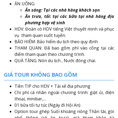
ĂN UỐNG:
Ăn sáng: Tại các nhà hàng khách sạn
Ăn trưa, tối: tại các bữa tại nhà hàng địa
phương hợp vệ sinh
HDV: Đoàn có HDV tiếng Việt thuyết minh và phục
vụ tham quan suốt tuyến.
BẢO HIỂM: Bảo hiểm du lịch theo quy định
THAM QUAN: Đã bao gồm phí vào cổng tại các
điểm tham quan theo chương trình.
QUÀ TẶNG: Nón du lịch , Nước đóng chai.
GIÁ TOUR KHÔNG BAO GỒM
Tiền TIP cho HDV + Tài xế địa phương
Chi phí cá nhân ngoài chương trình: giặt ủi, điện
thoại, minibar,…
01 bữa tối tự túc (Ngày đi Hội An)
Option tour ghép Suối khoáng nóng Thần tài, gói
phổ thông (có ăn trưa), giá tham khảo từ