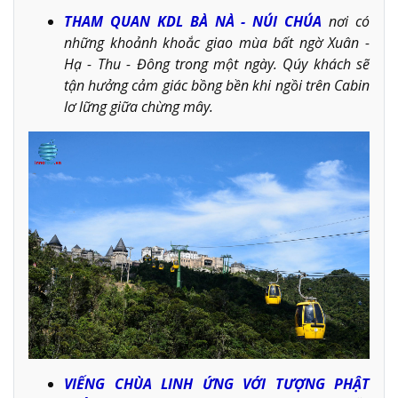
THAM QUAN KDL BÀ NÀ - NÚI CHÚA
nơi có
những khoảnh khoắc giao mùa bất ngờ Xuân -
Hạ - Thu - Đông trong một ngày. Qúy khách sẽ
tận hưởng cảm giác bồng bền khi ngồi trên Cabin
lơ lững giữa chừng mây.
VIẾNG CHÙA LINH ỨNG VỚI TƯỢNG PHẬT