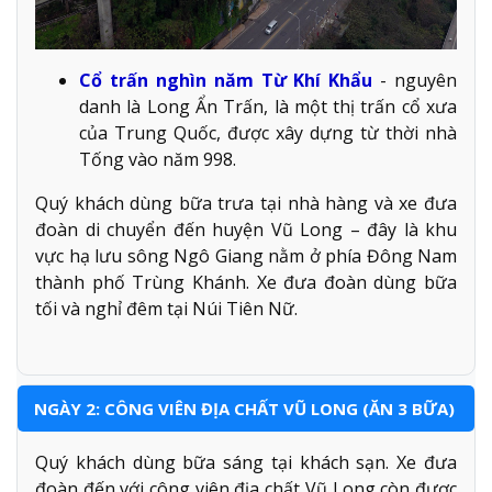
Cổ trấn nghìn năm Từ Khí Khẩu
- nguyên
danh là Long Ẩn Trấn, là một thị trấn cổ xưa
của Trung Quốc, được xây dựng từ thời nhà
Tống vào năm 998.
Quý khách dùng bữa trưa tại nhà hàng và xe đưa
đoàn di chuyển đến huyện Vũ Long – đây là khu
vực hạ lưu sông Ngô Giang nằm ở phía Đông Nam
thành phố Trùng Khánh. Xe đưa đoàn dùng bữa
tối và nghỉ đêm tại Núi Tiên Nữ.
NGÀY 2: CÔNG VIÊN ĐỊA CHẤT VŨ LONG (ĂN 3 BỮA)
Quý khách dùng bữa sáng tại khách sạn. Xe đưa
đoàn đến với công viên địa chất Vũ Long còn được