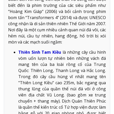
biết đến là phim trường của các siêu phẩm như
“Hoàng Kim Giáp” (2006) và bối cảnh trong phim
bom tấn “Transformers 4” (2014) và được UNESCO
công nhận là di sản thiên nhiên Thế Giới năm 2007.
Nơi đây là một cụm nhiều cảnh quan núi đá vôi, các
hẻm núi, cầu tự nhiên, hang động, hố trời bị xói
mòn và các mạch suối ngầm:
Thiên Sinh Tam Kiều
là những cây cầu hình
vòm uốn lượn tự nhiên bên những vách đá
mang tên của ba loài rồng cổ của Trung
Quốc: Thiên Long, Thanh Long và Hắc Long.
Trong đó cây cầu hùng vĩ nhất mang tên
"Thiên Long Kiều" cao 235m, bắc ngang qua
thung lũng của quần thể núi đá vôi ở công
viên địa chất Vũ Long. (bao gồm xe trung
chuyển + thang máy). Dịch Quán Thiên Phúc
là quần thể kiến trúc cổ Tứ hợp viện được làm
bằng gỗ với 20 gian phòng nhỏ, được biết