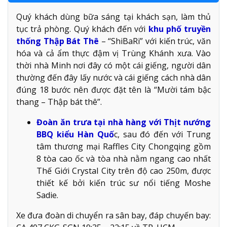
Quý khách dùng bữa sáng tại khách sạn, làm thủ
tục trả phòng. Quý khách đến với
khu phố truyền
thống Thập Bát Thê
– “ShiBaRi” với kiến trúc, văn
hóa và cả ẩm thực đậm vị Trùng Khánh xưa. Vào
thời nhà Minh nơi đây có một cái giếng, người dân
thường đến đây lấy nước và cái giếng cách nhà dân
đúng 18 bước nên được đặt tên là “Mười tám bậc
thang – Thập bát thê”.
Đoàn ăn trưa tại nhà hàng với Thịt nướng
BBQ kiểu Hàn Quố
c, sau đó đến với Trung
tâm thương mại Raffles City Chongqing gồm
8 tòa cao ốc và tòa nhà nằm ngang cao nhất
Thế Giới Crystal City trên độ cao 250m, được
thiết kế bởi kiến trúc sư nổi tiếng Moshe
Sadie.
Xe đưa đoàn di chuyển ra sân bay, đáp chuyến bay: