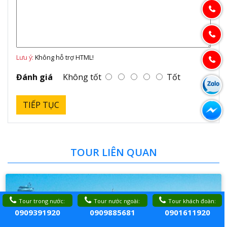
Lưu ý:
Không hỗ trợ HTML!
Đánh giá
Không tốt
Tốt
TIẾP TỤC
TOUR LIÊN QUAN
Tour trong nước:
Tour nước ngoài:
Tour khách đoàn:
0909391920
0909885681
0901611920