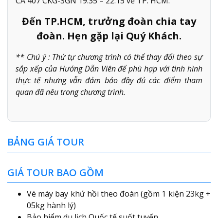
CA 407 CKG-SGN 19:35 – 22:15 về TP. HCM.
Đến TP.HCM, trưởng đoàn chia tay
đoàn. Hẹn gặp lại Quý Khách.
** Chú ý : Thứ tự chương trình có thể thay đổi theo sự
sắp xếp của Hướng Dẫn Viên để phù hợp với tình hình
thực tế nhưng vẫn đảm bảo đầy đủ các điểm tham
quan đã nêu trong chương trình.
BẢNG GIÁ TOUR
GIÁ TOUR BAO GỒM
Vé máy bay khứ hồi theo đoàn (gồm 1 kiện 23kg +
05kg hành lý)
Bảo hiểm du lịch Quốc tế suốt tuyến.