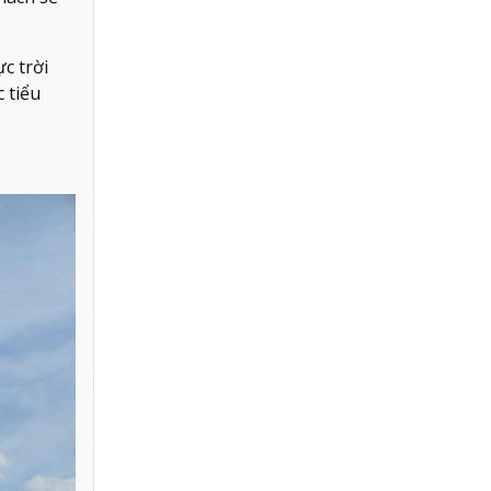
c trời
 tiểu