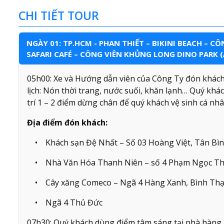
CHI TIẾT TOUR
NGÀY 01: TP.HCM - PHAN THIẾT – BIKINI BEACH – 
SAFARI CAFÉ – CÔNG VIÊN KHỦNG LONG DINO PARK (
05h00: Xe và Hướng dẫn viên của Công Ty đón khách
lịch: Nón thời trang, nước suối, khăn lạnh… Quý kh
trí 1 – 2 điểm dừng chân để quý khách vệ sinh cá nhâ
Địa điểm đón khách:
• Khách sạn Đệ Nhất – Số 03 Hoàng Việt, Tân Bì
• Nhà Văn Hóa Thanh Niên – số 4 Phạm Ngọc Th
• Cây xăng Comeco – Ngã 4 Hàng Xanh, Bình Th
• Ngã 4 Thủ Đức
07h30: Quý khách dùng điểm tâm sáng tại nhà hàng. 