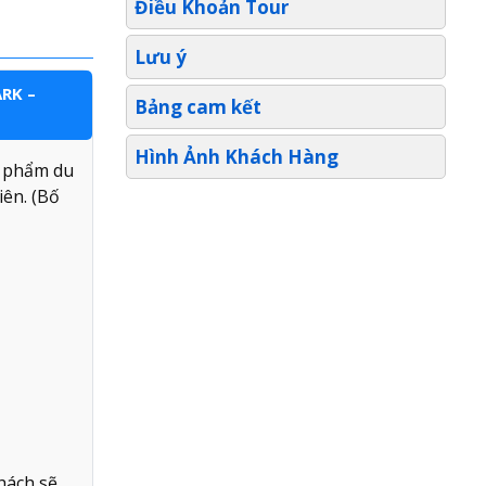
Điều Khoản Tour
Lưu ý
RK –
Bảng cam kết
Hình Ảnh Khách Hàng
g phẩm du
iên. (Bố
hách sẽ