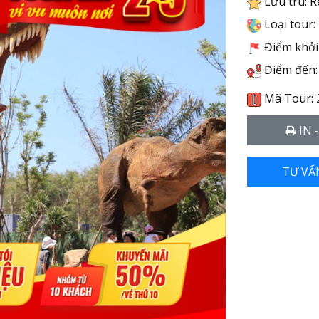
Lưu trú: R
Loại tour:
Điểm khởi 
Điểm đến:
Mã Tour: 
IN 
TƯ VẤ