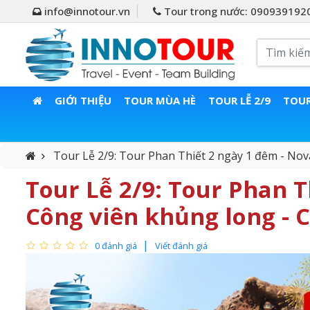
info@innotour.vn
Tour trong nước: 090939192
GIỚI THIỆU
TOUR MÙA HÈ
TOUR LỄ 2/9
TOUR
Tour Lễ 2/9: Tour Phan Thiết 2 ngày 1 đêm - Nov
Tour Lễ 2/9: Tour Phan T
Công viên khủng long - C
0 đánh giá
Viết đánh giá