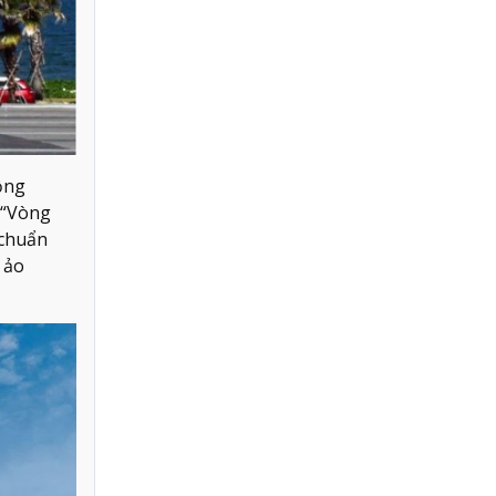
ồng
 “Vòng
 chuẩn
 ảo