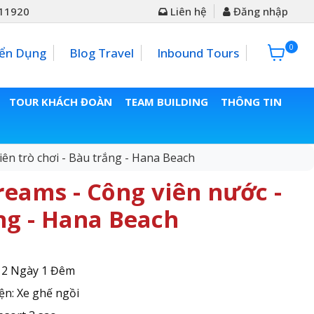
11920
Liên hệ
Đăng nhập
0
0đ
ển Dụng
Blog Travel
Inbound Tours
TOUR KHÁCH ĐOÀN
TEAM BUILDING
THÔNG TIN
ên trò chơi - Bàu trắng - Hana Beach
reams - Công viên nước -
ắng - Hana Beach
: 2 Ngày 1 Đêm
ện: Xe ghế ngồi