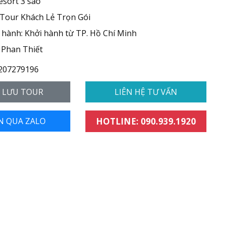
esort 3 sao
 Tour Khách Lẻ Trọn Gói
hành: Khởi hành từ TP. Hồ Chí Minh
 Phan Thiết
207279196
- LƯU TOUR
LIÊN HỆ TƯ VẤN
N QUA ZALO
HOTLINE: 090.939.1920