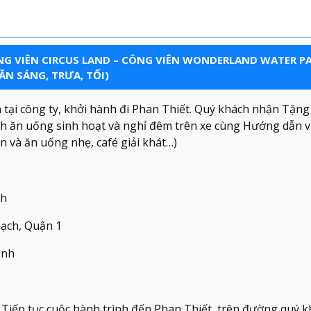
CÔNG VIÊN CIRCUS LAND – CÔNG VIÊN WONDERLAND WATER PA
ĂN SÁNG, TRƯA, TỐI)
 tại công ty, khởi hành đi Phan Thiết. Quý khách nhận Tặn
ách ăn uống sinh hoạt và nghỉ đêm trên xe cùng Hướng dẫn v
n và ăn uống nhẹ, café giải khát…)
nh
ạch, Quận 1
ạnh
Tiếp tục cuộc hành trình đến Phan Thiết, trên đường quý k