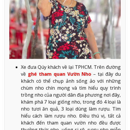
Xe đưa Qúy khách về lại TPHCM. Trên đường
về
ghé tham quan Vườn Nho
– tại đây du
khách có thể chụp ảnh sống ảo với những
chùm nho chín mọng và tìm hiểu quy trình
trồng nho của người dân địa phương nơi đây,
khám phá 7 loại giống nho, trong đó 4 loại là
nho tươi ăn quả, 3 loại dùng làm rượu. Tìm
hiểu cách làm rượu nho. Điều thú vị, tất cả
khách đến tham quan vườn nho đều được
thưởng thức nho, uống si rô, rượu nho miễn