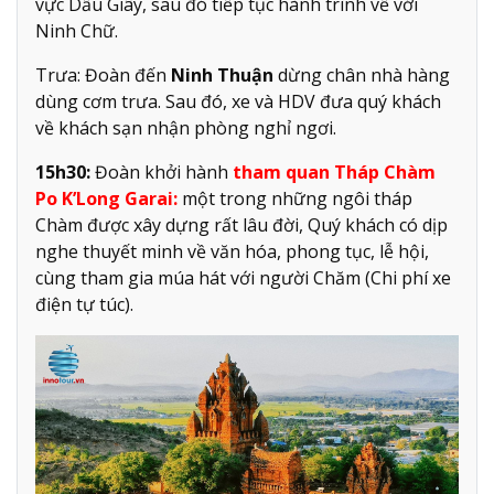
vực Dầu Giây, sau đó tiếp tục hành trình về với
Ninh Chữ.
Trưa: Đoàn đến
Ninh Thuận
dừng chân nhà hàng
dùng cơm trưa. Sau đó, xe và HDV đưa quý khách
về khách sạn nhận phòng nghỉ ngơi.
15h30:
Đoàn khởi hành
tham quan Tháp Chàm
Po K’Long Garai:
một trong những ngôi tháp
Chàm được xây dựng rất lâu đời, Quý khách có dịp
nghe thuyết minh về văn hóa, phong tục, lễ hội,
cùng tham gia múa hát với người Chăm (Chi phí xe
điện tự túc).