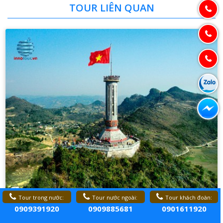
TOUR LIÊN QUAN
Tour Vòng Cung Đông Bắc: Hà Giang - Đồng Văn -
Tour trong nước:
Tour nước ngoài:
Tour khách đoàn:
Sông Nho Quế - Thác Bản Giốc - Lạng Sơn 5 ngày 4
0909391920
0909885681
0901611920
đêm