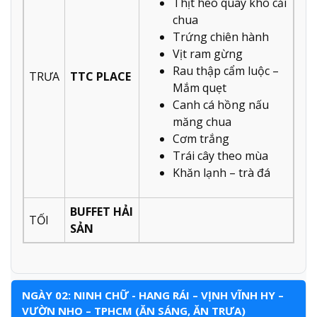
Thịt heo quay kho cải
chua
Trứng chiên hành
Vịt ram gừng
Rau thập cẩm luộc –
TRƯA
TTC PLACE
Mắm quẹt
Canh cá hồng nấu
măng chua
Cơm trắng
Trái cây theo mùa
Khăn lạnh – trà đá
BUFFET HẢI
TỐI
SẢN
NGÀY 02: NINH CHỮ - HANG RÁI – VỊNH VĨNH HY –
VƯỜN NHO – TPHCM (ĂN SÁNG, ĂN TRƯA)