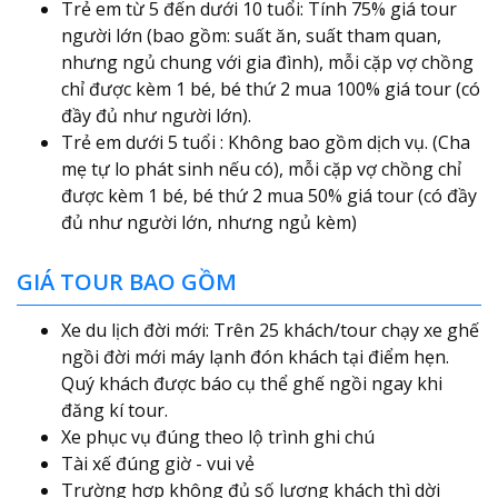
Trẻ em từ 5 đến dưới 10 tuổi: Tính 75% giá tour
người lớn (bao gồm: suất ăn, suất tham quan,
nhưng ngủ chung với gia đình), mỗi cặp vợ chồng
chỉ được kèm 1 bé, bé thứ 2 mua 100% giá tour (có
đầy đủ như người lớn).
Trẻ em dưới 5 tuổi : Không bao gồm dịch vụ. (Cha
mẹ tự lo phát sinh nếu có), mỗi cặp vợ chồng chỉ
được kèm 1 bé, bé thứ 2 mua 50% giá tour (có đầy
đủ như người lớn, nhưng ngủ kèm)
GIÁ TOUR BAO GỒM
Xe du lịch đời mới: Trên 25 khách/tour chạy xe ghế
ngồi đời mới máy lạnh đón khách tại điểm hẹn.
Quý khách được báo cụ thể ghế ngồi ngay khi
đăng kí tour.
Xe phục vụ đúng theo lộ trình ghi chú
Tài xế đúng giờ - vui vẻ
Trường hợp không đủ số lượng khách thì dời