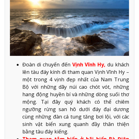
Đoàn di chuyển đến
Vịnh Vĩnh Hy,
du khách
lên tàu đáy kính đi tham quan Vịnh Vĩnh Hy –
một trong 4 vịnh đẹp nhất của Nam Trung
Bộ với những dãy núi cao chót vót, những
hang động huyền bí và những dòng suối thơ
mộng. Tại đây quý khách có thể chiêm
ngưỡng rừng san hô dưới đáy đại dương
cùng những đàn cá tung tăng bơi lội, với các
sinh vật biển xung quanh đầy thân thiện
bằng tàu đáy kiếng.
Tham quan tắm biển ở bãi biển Bà Điên