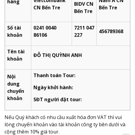
Vietcombank
Nam Á CN
hàng
BIDV CN
CN Bến Tre
Bến Tre
Bến Tre
Số tài
0241 0040
7211 047
456789368
khoản
86106
227​
Tên tài
ĐỖ THỊ QUỲNH ANH
khoản
Thanh toán Tour:
Nội
dung
Ngày khởi hành:
chuyển
khoản
SĐT người đặt tour:
Nếu Quý khách có nhu cầu xuất hóa đơn VAT thì vui
lòng chuyển khoản vào tài khoản công ty bên dưới và
cộng thêm 10% giá tour.