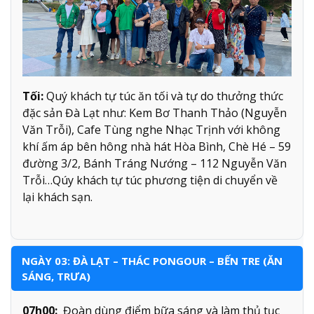
Tối:
Quý khách tự túc ăn tối và tự do thưởng thức
đặc sản Đà Lạt như: Kem Bơ Thanh Thảo (Nguyễn
Văn Trỗi), Cafe Tùng nghe Nhạc Trịnh với không
khí ấm áp bên hông nhà hát Hòa Bình, Chè Hé – 59
đường 3/2, Bánh Tráng Nướng – 112 Nguyễn Văn
Trỗi…Qúy khách tự túc phương tiện di chuyển về
lại khách sạn.
NGÀY 03: ĐÀ LẠT – THÁC PONGOUR – BẾN TRE (ĂN
SÁNG, TRƯA)
07h00:
Đoàn dùng điểm bữa sáng và làm thủ tục