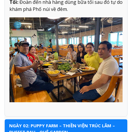
Tối:
Đoàn đến nhà hàng dùng bữa tối sau đó tự do
khám phá Phố núi về đêm.
NGÀY 02: PUPPY FARM – THIỀN VIỆN TRÚC LÂM –
BUFFET RAU - QUÊ GARDEN