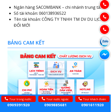
Ngân hàng SACOMBANK – chi nhánh trung tâm
Số tài khoản: 060138936522
Tên tài khoản: CÔNG TY TNHH TM DV DU LỊCH
ĐỔI MỚI
BẢNG CAM KẾT
Tour trong nước:
Tour nước ngoài:
Tour khách đoàn:
0909391920
0909885681
0901611920
INNOTOUR trân trọng cam kết mang đến cho