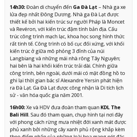
14h30:
Đoàn di chuyển đến
Ga Đà Lạt
– Nhà ga xe
lửa đẹp nhất Đông Dương. Nhà ga Đà Lạt được
thiết kế bởi hai kiến trúc sư người Pháp là Moncet
và Revéron, với kiến trúc đậm tính bản địa. Cấu
trúc công trình mạch lạc, khoa học song hình thức
rất tinh tế. Công trình có bố cục đối xứng, với khối
kiến trúc ở giữa mô phỏng 3 đỉnh của núi
Langbiang và những mái nhà rông Tây Nguyên;
hai bên là hai khối kiến trúc trải dài. Chính giữa
công trình, bên ngoài, dưới mái có mặt đồng hồ to
ghi lại thời gian bác sĩ Alexandre Yersin phát hiện
ra Đà Lạt. Ga Đà Lạt được công nhận là Di tích lịch
sử - văn hóa quốc gia năm 2001.
16h00:
Xe và HDV đưa đoàn tham quan
KDL The
Bali Hill
. Sau đó tham quan, chụp hình tại nơi đây
với phong cách rừng mưa nhiệt đới xanh mát được
phủ xanh bởi những cây xanh phủ rộng khắp kèm
theo điểm nhấn của những loài hoa mang nét đặc