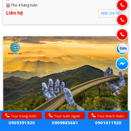
Thứ 4 hàng tuần
Liên hệ
XEM CHI TIẾT
Tour trong nước:
Tour nước ngoài:
Tour khách đoàn:
0909391920
0909885681
0901611920