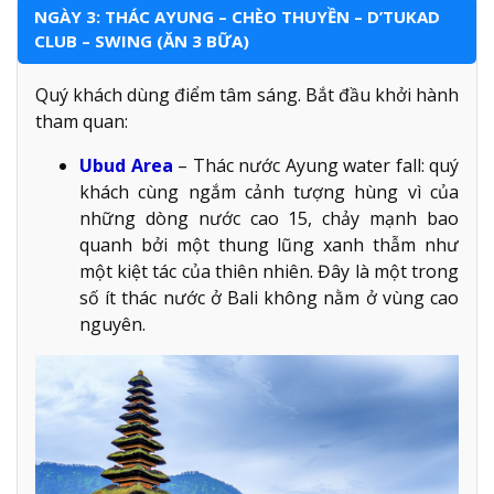
NGÀY 3: THÁC AYUNG – CHÈO THUYỀN – D’TUKAD
CLUB – SWING (ĂN 3 BỮA)
Quý khách dùng điểm tâm sáng. Bắt đầu khởi hành
tham quan:
Ubud Area
– Thác nước Ayung water fall: quý
khách cùng ngắm cảnh tượng hùng vì của
những dòng nước cao 15, chảy mạnh bao
quanh bởi một thung lũng xanh thẫm như
một kiệt tác của thiên nhiên. Đây là một trong
số ít thác nước ở Bali không nằm ở vùng cao
nguyên.