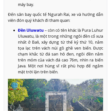
máy bay.
Đến sân bay quốc tế Ngurah Rai, xe và hướng dẫn
viên đón quý khách đi tham quan:
Đền Uluwatu
– còn có tên khác là Pura Luhur
Uluwatu, là một trong những ngôi đền cổ xưa
nhất ở Bali, xây dựng từ thế kỷ thứ 10, nằm
tọa lạc trên vách núi gồ ghề ven biển. Được
chạm khắc từ đá san hô đen, ngôi đền nằm
trên mỏm của vách đá cao 76m, nhìn ra biển
Java. Một nơi hùng vĩ rất phù hợp để ngắm
mặt trời lặn trên biển.