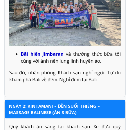
Bãi biển Jimbaran
và thưởng thức bữa tối
cùng với ánh nến lung linh huyền ảo.
Sau đó, nhận phòng Khách sạn nghỉ ngơi. Tự do
khám phá Bali về đêm. Nghỉ đêm tại Bali.
NGÀY 2: KINTAMANI – ĐỀN SUỐI THIÊNG –
MASSAGE BALINESE (ĂN 3 BỮA)
Quý khách ăn sáng tại khách sạn. Xe đưa quý