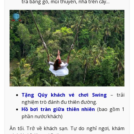
trà bằng gỗ, mũi thuyền, nhà trên cây…
Tặng Qúy khách vé chơi Swing
– trải
nghiệm trò đánh đu thiên đường.
Hồ bơi tràn giữa thiên nhiên
(bao gồm 1
phần nước/khách)
Ăn tối. Trở về khách sạn. Tự do nghỉ ngơi, khám