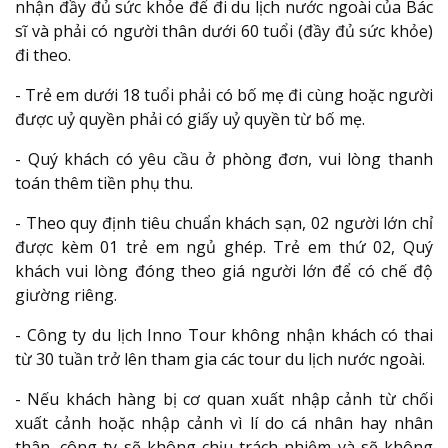
nhận đầy đủ sức khỏe để đi du lịch nước ngoài của Bác
sĩ và phải có người thân dưới 60 tuổi (đầy đủ sức khỏe)
đi theo.
- Trẻ em dưới 18 tuổi phải có bố mẹ đi cùng hoặc người
được uỷ quyền phải có giấy uỷ quyền từ bố mẹ.
- Quý khách có yêu cầu ở phòng đơn, vui lòng thanh
toán thêm tiền phụ thu.
- Theo quy định tiêu chuẩn khách sạn, 02 người lớn chỉ
được kèm 01 trẻ em ngủ ghép. Trẻ em thứ 02, Quý
khách vui lòng đóng theo giá người lớn để có chế độ
giường riêng.
- Công ty du lịch Inno Tour không nhận khách có thai
từ 30 tuần trở lên tham gia các tour du lịch nước ngoài.
- Nếu khách hàng bị cơ quan xuất nhập cảnh từ chối
xuất cảnh hoặc nhập cảnh vì lí do cá nhân hay nhân
thân, công ty sẽ không chịu trách nhiệm và sẽ không