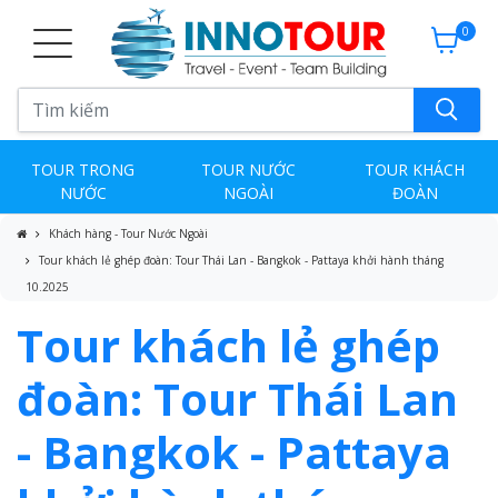
0
TOUR TRONG
TOUR NƯỚC
TOUR KHÁCH
NƯỚC
NGOÀI
ĐOÀN
Khách hàng - Tour Nước Ngoài
Tour khách lẻ ghép đoàn: Tour Thái Lan - Bangkok - Pattaya khởi hành tháng
10.2025
Tour khách lẻ ghép
đoàn: Tour Thái Lan
- Bangkok - Pattaya