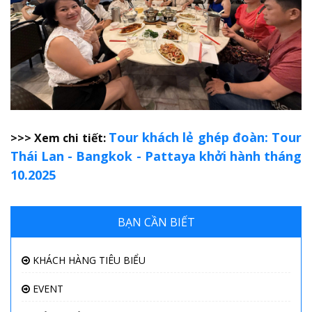
Tour khách lẻ ghép đoàn: Tour
>>> Xem chi tiết:
Thái Lan - Bangkok - Pattaya khởi hành tháng
10.2025
BẠN CẦN BIẾT
KHÁCH HÀNG TIÊU BIỂU
EVENT