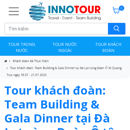
0
TOUR TRONG
TOUR NƯỚC
TOUR KHÁCH
NƯỚC
NGOÀI
ĐOÀN
Khách Đoàn Đã Thực Hiện
Tour khách đoàn: Team Building & Gala Dinner tại Đà Lạt cùng Đoàn Ô tô Quang
Trực ngày 18.07 - 21.07.2025
Tour khách đoàn:
Team Building &
Gala Dinner tại Đà