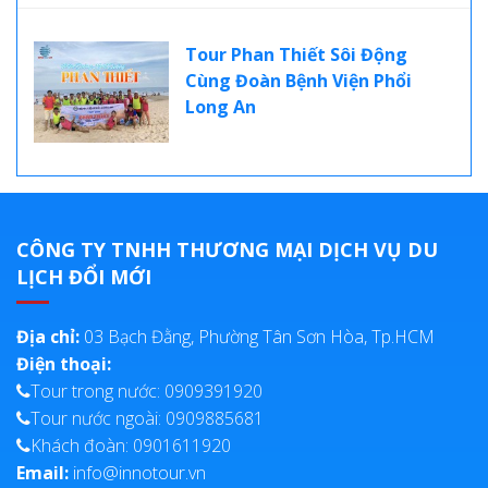
Tour Phan Thiết Sôi Động
Cùng Đoàn Bệnh Viện Phổi
Long An
CÔNG TY TNHH THƯƠNG MẠI DỊCH VỤ DU
LỊCH ĐỔI MỚI
Địa chỉ:
03 Bạch Đằng, Phường Tân Sơn Hòa, Tp.HCM
Điện thoại:
Tour trong nước: 0909391920
Tour nước ngoài: 0909885681
Khách đoàn: 0901611920
Email:
info@innotour.vn