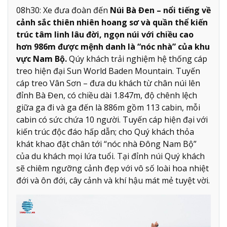
08h30: Xe đưa đoàn đến
Núi Bà Đen – nổi tiếng về
cảnh sắc thiên nhiên hoang sơ và quần thể kiến
trúc tâm linh lâu đời, ngọn núi với chiều cao
hơn 986m được mệnh danh là “nóc nhà” của khu
vực Nam Bộ.
Qúy khách trải nghiệm hệ thống cáp
treo hiện đại Sun World Baden Mountain. Tuyến
cáp treo Vân Sơn – đưa du khách từ chân núi lên
đỉnh Bà Đen, có chiều dài 1.847m, độ chênh lệch
giữa ga đi và ga đến là 886m gồm 113 cabin, mỗi
cabin có sức chứa 10 người. Tuyến cáp hiện đại với
kiến trúc độc đáo hấp dẫn; cho Quý khách thỏa
khát khao đặt chân tới “nóc nhà Đông Nam Bộ”
của du khách mọi lứa tuổi. Tại đỉnh núi Quý khách
sẽ chiêm ngưỡng cảnh đẹp với vô số loài hoa nhiệt
đới và ôn đới, cây cảnh và khí hậu mát mẻ tuyệt vời.