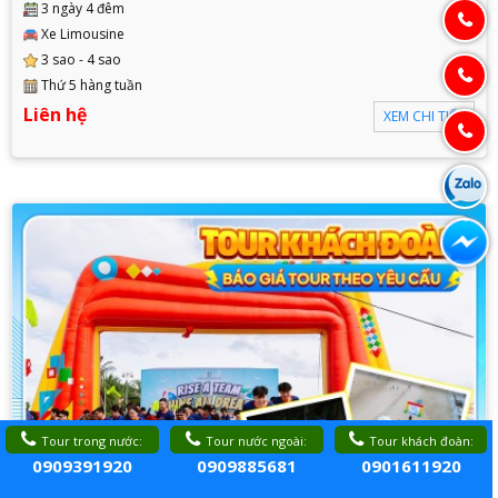
3 ngày 4 đêm
Xe Limousine
3 sao - 4 sao
Thứ 5 hàng tuần
Liên hệ
XEM CHI TIẾT
Tour trong nước:
Tour nước ngoài:
Tour khách đoàn:
0909391920
0909885681
0901611920