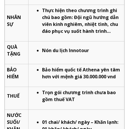
Thực hiện theo chương trình ghi
NHÂN
chú bao gồm: Đội ngũ hướng dẫn
SỰ
viên kinh nghiêm, nhiệt tình, chu
đáo phục vụ suốt hành trình…
QUÀ
Nón du lịch Innotour
TẶNG
BẢO
Bảo hiểm quốc tế Athena yên tâm
HIỂM
hơn với mệnh giá 30.000.000 vnd
Trọn gói chương trình chưa bao
THUẾ
gồm thuế VAT
NƯỚC
SUỐI/
01 chai/ khách/ ngày – Khăn lạnh:
KHĂN
01 khăn/ khách/ ngày