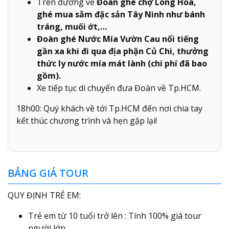
Trên đường về
Đoàn ghé chợ Long Hoa,
ghé mua sắm đặc sản Tây Ninh như bánh
tráng, muối ớt,…
Đoàn ghé Nước Mía Vườn Cau nổi tiếng
gần xa khi đi qua địa phận Củ Chi, thưởng
thức ly nước mía mát lành (chi phí đã bao
gồm).
Xe tiếp tục di chuyển đưa Đoàn về Tp.HCM.
18h00: Quý khách về tới Tp.HCM đến nơi chia tay
kết thúc chương trình và hẹn gặp lại!
BẢNG GIÁ TOUR
QUY ĐỊNH TRẺ EM:
Trẻ em từ 10 tuổi trở lên : Tính 100% giá tour
người lớn