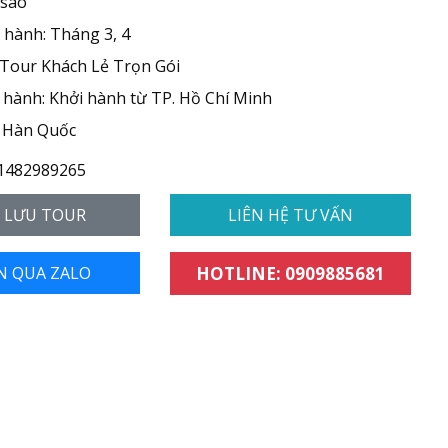
 sao
 hành: Tháng 3, 4
 Tour Khách Lẻ Trọn Gói
hành: Khởi hành từ TP. Hồ Chí Minh
 Hàn Quốc
1482989265
- LƯU TOUR
LIÊN HỆ TƯ VẤN
N QUA ZALO
HOTLINE: 0909885681