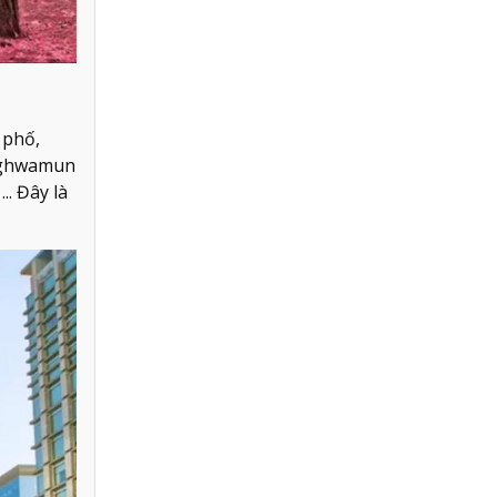
 phố,
anghwamun
.. Đây là