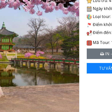
Lưu trú: 4
Ngày khởi
Loại tour:
Điểm khởi 
Điểm đến:
Mã Tour: 
IN 
TƯ VẤ