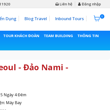
11920
Liên hệ
Đăng nhập
0
0đ
ển Dụng
Blog Travel
Inbound Tours
TOUR KHÁCH ĐOÀN
TEAM BUILDING
THÔNG TIN
oul - Đảo Nami -
: 5 Ngày 4 Đêm
ện: Máy Bay