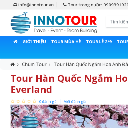
info@innotour.vn
Tour trong nước: 090939192
GIỚI THIỆU
TOUR MÙA HÈ
TOUR LỄ 2/9
TOUR
Chùm Tour
Tour Hàn Quốc Ngắm Hoa Anh Đào 
Tour Hàn Quốc Ngắm Hoa 
Everland
0 đánh giá
Viết đánh giá