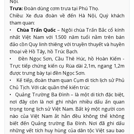
Nội.
Trưa:
Đoàn dùng cơm trưa tại Phú Thọ.
Chiều: Xe đưa đoàn về đến Hà Nội, Quý khách
tham quan:
•
Chùa Trấn Quốc
– Ngôi chùa Trấn Bắc cổ kính
nhất Việt Nam với 1.500 năm tuổi nằm trên bán
đảo cồn Quy linh thiêng với truyền thuyết và huyền
thoại về Hồ Tây, hồ Trúc Bạch.
• Đền Ngọc Sơn, Cầu Thê Húc, hồ Hoàn Kiếm -
Trực tiếp chứng kiến cụ Rùa dài 2,1m, ngang 1,2m
được trưng bày tại đền Ngọc Sơn.
• Kế tiếp, đoàn tham quan Cụm di tích lịch sử Phủ
Chủ Tịch. Với các quần thể kiến trúc:
• Quảng Trường Ba Đình – là một di tích đặc biệt,
nơi đây còn là nơi ghi nhận nhiều dấu ấn quan
trọng tong lịch sử Việt Nam. Bất kỳ một người con
nào của Việt Nam ắt hẳn đều không thể không
biết đến Quảng trường Ba Đình. Nơi đã ghi dấu
những vết tích huy hùng của dân tộc Việt sau bao