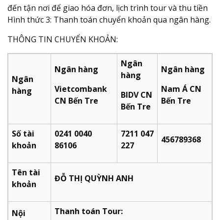
đến tận nơi để giao hóa đơn, lịch trình tour và thu tiền
Hình thức 3: Thanh toán chuyển khoản qua ngân hàng.
THÔNG TIN CHUYỂN KHOẢN:
Ngân
Ngân hàng
Ngân hàng
hàng
Ngân
Vietcombank
Nam Á CN
hàng
BIDV CN
CN Bến Tre
Bến Tre
Bến Tre
Số tài
0241 0040
7211 047
456789368
khoản
86106
227​
Tên tài
ĐỖ THỊ QUỲNH ANH
khoản
Thanh toán Tour:
Nội