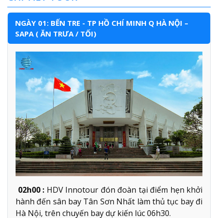
NGÀY 01: BẾN TRE - TP HỒ CHÍ MINH Q HÀ NỘI –
SAPA ( ĂN TRƯA / TỐI)
02h00 :
HDV Innotour đón đoàn tại điểm hẹn khởi
hành đến sân bay Tân Sơn Nhất làm thủ tục bay đi
Hà Nội, trên chuyến bay dự kiến lúc 06h30.