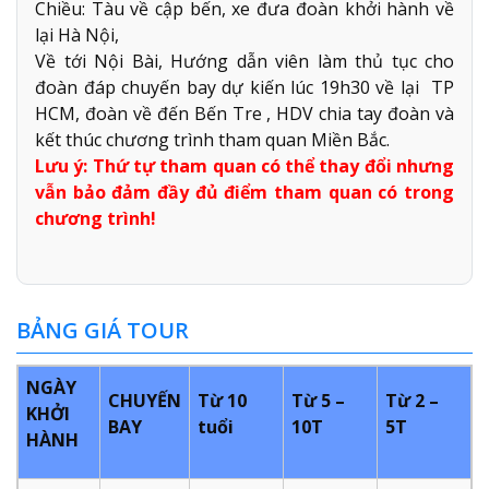
Chiều: Tàu về cập bến, xe đưa đoàn khởi hành về
lại Hà Nội,
Về tới Nội Bài, Hướng dẫn viên làm thủ tục cho
đoàn đáp chuyến bay dự kiến lúc 19h30 về lại TP
HCM, đoàn về đến Bến Tre , HDV chia tay đoàn và
kết thúc chương trình tham quan Miền Bắc.
Lưu ý: Thứ tự tham quan có thể thay đổi nhưng
vẫn bảo đảm đầy đủ điểm tham quan có trong
chương trình!
BẢNG GIÁ TOUR
NGÀY
CHUYẾN
Từ 10
Từ 5 –
Từ 2 –
KHỞI
BAY
tuổi
10T
5T
HÀNH