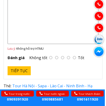
Lưu ý:
Không hỗ trợ HTML!
Đánh giá
Không tốt
Tốt
TIẾP TỤC
Thẻ:
Tour Hà Nội - Sapa - Lào Cai - Ninh Bình - Hạ
Long 5N4Đ khởi hành từ Bến Tre
Tour trong nước:
Tour nước ngoài:
Tour khách đoàn:
0909391920
0909885681
0901611920
TOUR LIÊN QUAN