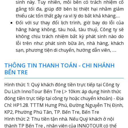
sinh này. Tuy nhiên, mỗi bên có trách nhiệm cố
gắng tối đa, giúp đỡ bên bị thiệt hại nhằm giảm
thiểu các tổn thất gây ra vì lý do bất khả kháng.…
Đối với sự thay đổi lịch trình, giờ bay do lỗi của
hãng hàng không, tàu hoả, tàu thuỷ, Công ty sẽ
không chịu trách nhiệm bất kỳ phát sinh nào do
lỗi trên như: phát sinh bữa ăn, nhà hàng, khách
sạn, phương tiện di chuyển, hướng dẫn viên, ….
THÔNG TIN THANH TOÁN - CHI NHÁNH
BẾN TRE
Hình thức 1: Quý khách đóng tiền trực tiếp tại Công ty
Du Lịch InnoTour Bến Tre (.> 10km: áp dụng hình thức
đóng tiền trực tiếp tại công ty hoặc chuyển khoản) - Địa
Chỉ: HP1.28. TTTM Hưng Phú, Đường Nguyễn Thị Định,
KP2, Phường Phú Tân, TP. Bến Tre, Bến Tre
Hình thức 2: Thu tiền tận nhà. Nếu Quý khách ở nội
thành TP Bến Tre , nhân viên của INNOTOUR có thể