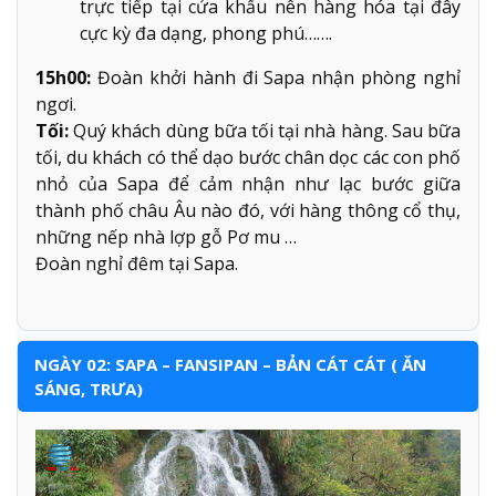
trực tiếp tại cửa khẩu nên hàng hóa tại đây
cực kỳ đa dạng, phong phú…….
15h00:
Đoàn khởi hành đi Sapa nhận phòng nghỉ
ngơi.
Tối:
Quý khách dùng bữa tối tại nhà hàng. Sau bữa
tối, du khách có thể dạo bước chân dọc các con phố
nhỏ của Sapa để cảm nhận như lạc bước giữa
thành phố châu Âu nào đó, với hàng thông cổ thụ,
những nếp nhà lợp gỗ Pơ mu …
Đoàn nghỉ đêm tại Sapa.
NGÀY 02: SAPA – FANSIPAN – BẢN CÁT CÁT ( ĂN
SÁNG, TRƯA)