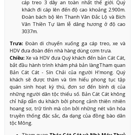
cáp treo 3 dây an toàn nhất thế giới. Quý
khách đi cáp lên đến độ cao khoảng 2.900m.
Đoàn bách bộ lên Thanh Vân Đắc Lộ và Bích
Vân Thiền Tự làm lễ dâng hương ở độ cao
3037m.
Trưa:
Đoàn di chuyển xuống ga cáp treo, xe và
HDV đưa đoàn đến nhà hàng dùng cơm trưa.
Chiều:
Xe và HDV đưa Quý khách đến bản Cát Cát,
bắt đầu hành trình khám phá bản làngTham quan
Bản Cát Cát - Sín Chải của người H’mong. Quý
khách sẽ được thăm và tìm hiểu phong tục tập
quán sinh hoạt kỳ thú, đơn sơ đến bình dị của
những người dân tộc thiểu số. Bản Cát Cát không
chỉ hấp dẫn du khách bởi phong cảnh thiên nhiên
hoang sơ, trữ tình mà còn bởi những nét văn hóa
truyền thống đặc sắc, đa dạng của đồng bào dân
tộc Mông.
Tham quan
Thác Cát Cát và Nhà Máy Thuỷ