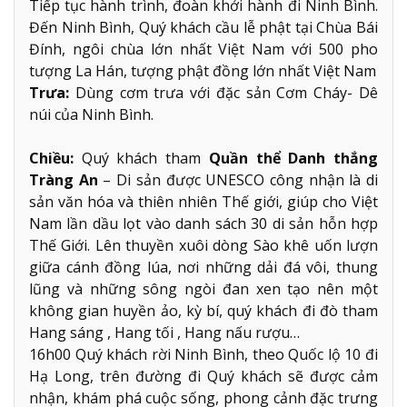
Tiếp tục hành trình, đoàn khởi hành đi Ninh Bình.
Đến Ninh Bình, Quý khách cầu lễ phật tại Chùa Bái
Đính, ngôi chùa lớn nhất Việt Nam với 500 pho
tượng La Hán, tượng phật đồng lớn nhất Việt Nam
Trưa:
Dùng cơm trưa với đặc sản Cơm Cháy- Dê
núi của Ninh Bình.
Chiều:
Quý khách tham
Quần thể Danh thắng
Tràng An
– Di sản được UNESCO công nhận là di
sản văn hóa và thiên nhiên Thế giới, giúp cho Việt
Nam lần dầu lọt vào danh sách 30 di sản hỗn hợp
Thế Giới. Lên thuyền xuôi dòng Sào khê uốn lượn
giữa cánh đồng lúa, nơi những dải đá vôi, thung
lũng và những sông ngòi đan xen tạo nên một
không gian huyền ảo, kỳ bí, quý khách đi đò tham
Hang sáng , Hang tối , Hang nấu rượu…
16h00 Quý khách rời Ninh Bình, theo Quốc lộ 10 đi
Hạ Long, trên đường đi Quý khách sẽ được cảm
nhận, khám phá cuộc sống, phong cảnh đặc trưng