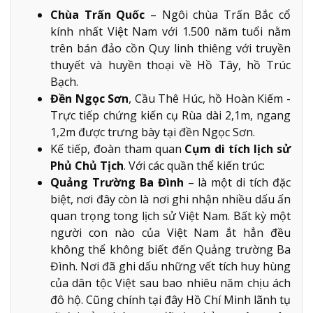
Chùa Trấn Quốc
– Ngôi chùa Trấn Bắc cổ
kính nhất Việt Nam với 1.500 năm tuổi nằm
trên bán đảo cồn Quy linh thiêng với truyền
thuyết và huyền thoại về Hồ Tây, hồ Trúc
Bạch.
Đền Ngọc Sơn
, Cầu Thê Húc, hồ Hoàn Kiếm -
Trực tiếp chứng kiến cụ Rùa dài 2,1m, ngang
1,2m được trưng bày tại đền Ngọc Sơn.
Kế tiếp, đoàn tham quan
Cụm di tích lịch sử
Phủ Chủ Tịch
. Với các quần thể kiến trúc:
Quảng Trường Ba Đình
– là một di tích đặc
biệt, nơi đây còn là nơi ghi nhận nhiều dấu ấn
quan trọng tong lịch sử Việt Nam. Bất kỳ một
người con nào của Việt Nam ắt hẳn đều
không thể không biết đến Quảng trường Ba
Đình. Nơi đã ghi dấu những vết tích huy hùng
của dân tộc Việt sau bao nhiêu năm chịu ách
đô hộ. Cũng chính tại đây Hồ Chí Minh lãnh tụ