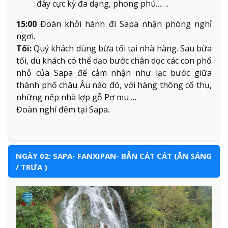
đây cực kỳ đa dạng, phong phú…….
15:00
Đoàn khởi hành đi Sapa nhận phòng nghỉ
ngơi.
Tối:
Quý khách dùng bữa tối tại nhà hàng. Sau bữa
tối, du khách có thể dạo bước chân dọc các con phố
nhỏ của Sapa để cảm nhận như lạc bước giữa
thành phố châu Âu nào đó, với hàng thông cổ thụ,
những nếp nhà lợp gỗ Pơ mu …
Đoàn nghỉ đêm tại Sapa.
NGÀY 02: SAPA- FANXIPAN- BẢN CÁT CÁT (ĂN SÁNG
/ TRƯA )