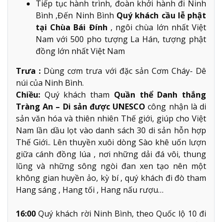
Tiếp tục hành trình, đoàn khởi hành đi Ninh
Bình ,Đến Ninh Bình
Quý khách cầu lễ phật
tại Chùa Bái Đính
, ngôi chùa lớn nhất Việt
Nam với 500 pho tượng La Hán, tượng phật
đồng lớn nhất Việt Nam
Trưa :
Dùng cơm trưa với đặc sản Cơm Cháy- Dê
núi của Ninh Bình.
Chiều:
Quý khách tham
Quần thể Danh thắng
Tràng An – Di sản được UNESCO
công nhận là di
sản văn hóa và thiên nhiên Thế giới, giúp cho Việt
Nam lần dầu lọt vào danh sách 30 di sản hỗn hợp
Thế Giới.. Lên thuyền xuôi dòng Sào khê uốn lượn
giữa cánh đồng lúa , nơi những dải đá vôi, thung
lũng và những sông ngòi đan xen tạo nên một
không gian huyền ảo, kỳ bí , quý khách đi đò tham
Hang sáng , Hang tối , Hang nấu rượu…
16:00
Quý khách rời Ninh Bình, theo Quốc lộ 10 đi