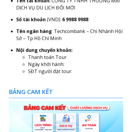
Tên tài khoản:
CÔNG TY TNHH THƯƠNG MẠI
DỊCH VỤ DU LỊCH ĐỔI MỚI
Số tài khoản
(VND):
6 9988 9988
Tên ngân hàng
: Techcombank – Chi Nhánh Hội
Sở – Tp Hồ Chí Minh
Nội dung chuyển khoản:
Thanh toán Tour
Ngày khởi hành:
SĐT người đặt tour:
BẢNG CAM KẾT