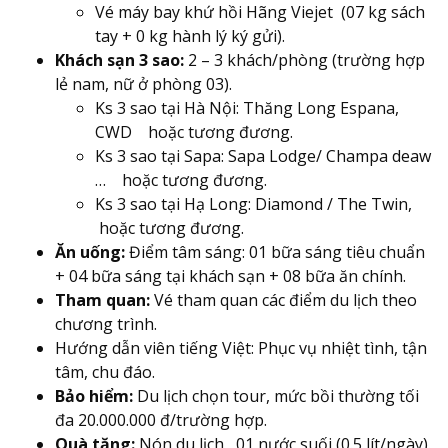
Vé máy bay khứ hồi Hãng Viejet (07 kg sách
tay + 0 kg hành lý ký gửi).
Khách sạn 3 sao:
2 – 3 khách/phòng (trường hợp
lẻ nam, nữ ở phòng 03).
Ks 3 sao tại Hà Nội: Thăng Long Espana,
CWD hoặc tương đương.
Ks 3 sao tại Sapa: Sapa Lodge/ Champa deaw
… hoặc tương đương.
Ks 3 sao tại Hạ Long: Diamond / The Twin,
hoặc tương đương.
Ăn uống:
Điểm tâm sáng: 01 bữa sáng tiêu chuẩn
+ 04 bữa sáng tại khách sạn + 08 bữa ăn chính.
Tham quan:
Vé tham quan các điểm du lịch theo
chương trình.
Hướng dẫn viên tiếng Việt: Phục vụ nhiệt tình, tận
tâm, chu đáo.
Bảo hiểm:
Du lịch chọn tour, mức bồi thường tối
đa 20.000.000 đ/trường hợp.
Quà tặng:
Nón du lịch , 01 nước suối (0.5 lít/ngày).