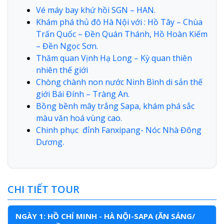
Vé máy bay khứ hồi SGN – HAN.
Khám phá thủ đô Hà Nội với : Hồ Tây – Chùa
Trấn Quốc – Đền Quán Thánh, Hồ Hoàn Kiếm
– Đền Ngọc Sơn.
Thăm quan Vịnh Hạ Long – Kỳ quan thiên
nhiên thế giới
Chòng chành non nước Ninh Bình di sản thế
giới Bái Đính – Tràng An.
Bồng bềnh mây trắng Sapa, khám phá sắc
màu văn hoá vùng cao.
Chinh phục đỉnh Fanxipang- Nóc Nhà Đông
Dương.
CHI TIẾT TOUR
NGÀY 1: HỒ CHÍ MINH - HÀ NỘI-SAPA (ĂN SÁNG/