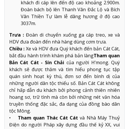
khách đi cáp lên đến độ cao khoảng 2.900m.
Đoàn bách bộ lên Thanh Vân Đắc Lộ và Bích
Vân Thiền Tự làm lễ dâng hương ở độ cao
3037m.
Trưa :
Đoàn di chuyển xuống ga cáp treo, xe và
HDV đưa đoàn đến nhà hàng dùng cơm trưa.
Chiều :
Xe và HDV đưa Quý khách đến bản Cát Cát,
bắt đầu hành trình khám phá bản làng
Tham quan
Bản Cát Cát - Sín Chải
của người H’mong. Quý
khách sẽ được thăm và tìm hiểu phong tục tập
quán sinh hoạt kỳ thú, đơn sơ đến bình dị của
những người dân tộc thiểu số. Bản Cát Cát không
chỉ hấp dẫn du khách bởi phong cảnh thiên nhiên
hoang sơ, trữ tình mà còn bởi những nét văn hóa
truyền thống đặc sắc, đa dạng của đồng bào dân
tộc Mông.
•
Tham quan Thác Cát Cát
và Nhà Máy Thuỷ
Điện do người Pháp xây dựng đầu thế kỷ XX, vui