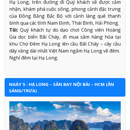
Hạ Long, trên đường đi Quý khách sẽ được cảm
nhận, khám phá cuộc sống, phong cảnh đặc trưng
của Đồng Bằng Bắc Bộ với cảnh làng quê thanh
bình qua các tỉnh Nam Định, Thái Bình, Hải Phòng.
Tối:
Quý khách tự do dạo chơi Công viên Hoàng
Gia dọc biển Bãi Cháy, đi mua sắm hàng hóa tại
khu Chợ Đêm Hạ Long lên cầu Bãi Cháy – cây cầu
dây văng dài nhất Việt Nam ngắm Hạ Long về đêm.
Nghỉ đêm tại Hạ Long.
NGÀY 5 : HẠ LONG – SÂN BAY NỘI BÀI – HCM (ĂN
SÁNG/TRƯA)