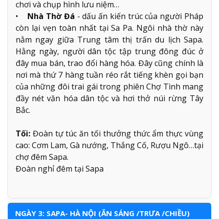
chơi và chụp hình lưu niệm…
•
Nhà Thờ Đá
- dấu ấn kiến trúc của người Pháp
còn lại vẹn toàn nhất tại Sa Pa. Ngôi nhà thờ này
nằm ngay giữa Trung tâm thị trấn du lịch Sapa.
Hằng ngày, người dân tộc tập trung đông đúc ở
đây mua bán, trao đổi hàng hóa. Đây cũng chính là
nơi mà thứ 7 hàng tuần réo rắt tiếng khèn gọi bạn
của những đôi trai gái trong phiên Chợ Tình mang
đầy nét văn hóa dân tộc và hơi thở núi rừng Tây
Bắc.
Tối:
Đoàn tự túc ăn tối thưởng thức ẩm thực vùng
cao: Cơm Lam, Gà nướng, Thắng Cố, Rượu Ngô…tại
chợ đêm Sapa.
Đoàn nghỉ đêm tại Sapa
NGÀY 3: SAPA- HÀ NỘI (ĂN SÁNG /TRƯA /CHIỀU)