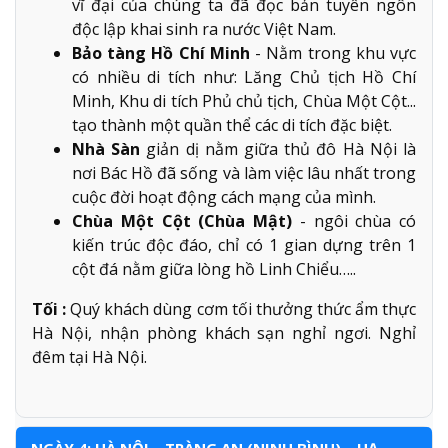
vĩ đại của chúng ta đã đọc bản tuyên ngôn
độc lập khai sinh ra nước Việt Nam.
Bảo tàng Hồ Chí Minh
- Nằm trong khu vực
có nhiều di tích như: Lăng Chủ tịch Hồ Chí
Minh, Khu di tích Phủ chủ tịch, Chùa Một Cột...
tạo thành một quần thể các di tích đặc biệt.
Nhà Sàn
giản dị nằm giữa thủ đô Hà Nội là
nơi Bác Hồ đã sống và làm việc lâu nhất trong
cuộc đời hoạt động cách mạng của mình.
Chùa Một Cột (Chùa Mật)
- ngôi chùa có
kiến trúc độc đáo, chỉ có 1 gian dựng trên 1
cột đá nằm giữa lòng hồ Linh Chiểu…..
Tối :
Quý khách dùng cơm tối thưởng thức ẩm thực
Hà Nội, nhận phòng khách sạn nghỉ ngơi. Nghỉ
đêm tại Hà Nội.
NGÀY 4: HÀ NỘI – TRÀNG AN (NINH BÌNH) – HẠ