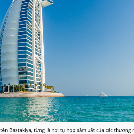
ó tên Bastakiya, từng là nơi tụ họp sầm uất của các thương 