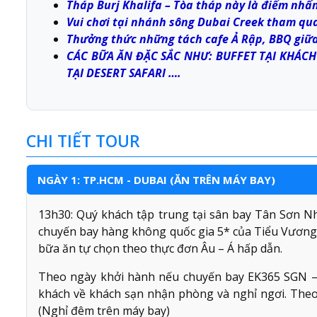
Tháp Burj Khalifa – Tòa tháp này là điểm nhấn
Vui chơi tại nhánh sông Dubai Creek tham qua
Thưởng thức những tách cafe Ả Rập, BBQ giữa
CÁC BỮA ĂN ĐẶC SẮC NHƯ: BUFFET TẠI KHÁCH
TẠI DESERT SAFARI ….
CHI TIẾT TOUR
NGÀY 1: TP.HCM - DUBAI (ĂN TRÊN MÁY BAY)
13h30: Quý khách tập trung tại sân bay Tân Sơn N
chuyến bay hàng không quốc gia 5* của Tiểu Vương
bữa ăn tự chọn theo thực đơn Âu – Á hấp dẫn.
Theo ngày khởi hành nếu chuyến bay EK365 SGN – 
khách về khách sạn nhận phòng và nghỉ ngơi. Theo
(Nghỉ đêm trên máy bay)