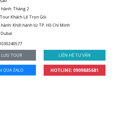
 sao
 hành: Tháng 2
 Tour Khách Lẻ Trọn Gói
hành: Khởi hành từ TP. Hồ Chí Minh
 Dubai
1030240577
- LƯU TOUR
LIÊN HỆ TƯ VẤN
N QUA ZALO
HOTLINE: 0909885681