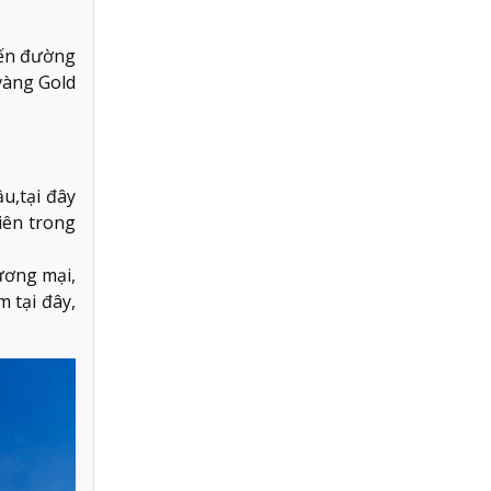
yến đường
vàng Gold
u,tại đây
iên trong
ương mại,
m tại đây,