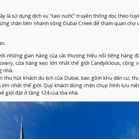
ây là sử dụng dịch vụ “taxi nước” truyền thống dọc theo tu
 dừng chân bên nhánh sông Dubai Creek để tham quan chợ 
an.
i những gian hàng của các thương hiệu nổi tiếng hàng đầ
very, cửa hàng kẹo lớn nhất thế giới Candylicious, công v
g nhà.
n thu hút khách du lịch của Dubai, bao gồm khu dân cư, th
m lớn nhất thế giới. Quý khách dừng chân chụp hình lưu niệ
thế giới đặt ở tầng 124 của tòa nhà.