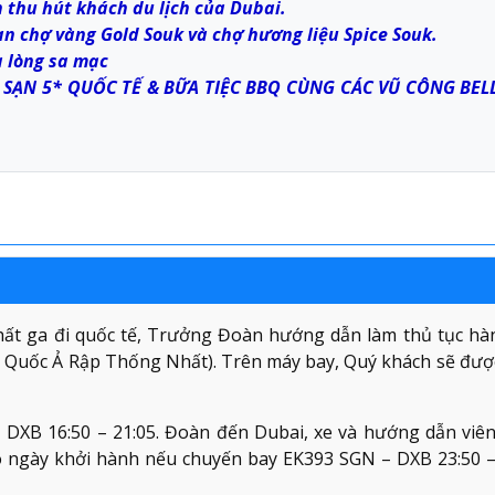
 thu hút khách du lịch của Dubai.
n chợ vàng Gold Souk và chợ hương liệu Spice Souk.
 lòng sa mạc
 SẠN 5* QUỐC TẾ & BỮA TIỆC BBQ CÙNG CÁC VŨ CÔNG BEL
hất ga đi quốc tế, Trưởng Đoàn hướng dẫn làm thủ tục h
 Quốc Ả Rập Thống Nhất). Trên máy bay, Quý khách sẽ đượ
DXB 16:50 – 21:05. Đoàn đến Dubai, xe và hướng dẫn viê
 ngày khởi hành nếu chuyến bay EK393 SGN – DXB 23:50 –