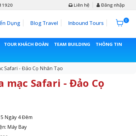
11920
Liên hệ
Đăng nhập
0
0đ
ển Dụng
Blog Travel
Inbound Tours
TOUR KHÁCH ĐOÀN
TEAM BUILDING
THÔNG TIN
ạc Safari - Đảo Cọ Nhân Tạo
a mạc Safari - Đảo Cọ
: 5 Ngày 4 Đêm
ện: Máy Bay