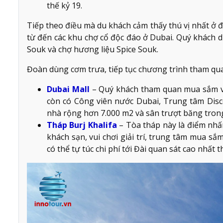
thế kỷ 19.
Tiếp theo điều mà du khách cảm thấy thú vị nhất ở đ
từ đến các khu chợ cổ độc đáo ở Dubai. Quý khách
Souk và chợ hương liệu Spice Souk.
Đoàn dùng cơm trưa, tiếp tục chương trình tham qu
Dubai Mall
– Quý khách tham quan mua sắm vớ
còn có Công viên nước Dubai, Trung tâm Disco
nhà rộng hơn 7.000 m2 và sân trượt băng tron
Tháp Burj Khalifa
– Tòa tháp này là điểm nhấ
khách sạn, vui chơi giải trí, trung tâm mua sắ
có thể tự túc chi phí tới Đài quan sát cao nhất 