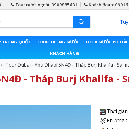
0
Tour nước ngoài: 0909885681
Khách đoàn: 09016
Tuy
 TRUNG QUỐC
TOUR TRONG NƯỚC
TOUR NƯỚC NGOÀI
KHÁCH HÀNG
Tour Dubai - Abu Dhabi 5N4Đ - Tháp Burj Khalifa - Sa m
N4Đ - Tháp Burj Khalifa - S
Thời gian
Phương ti