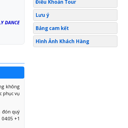
Điều Khoản Tour
Lưu ý
LY DANCE
Bảng cam kết
Hình Ảnh Khách Hàng
àng không
c phục vụ
n đón quý
 04:05 +1