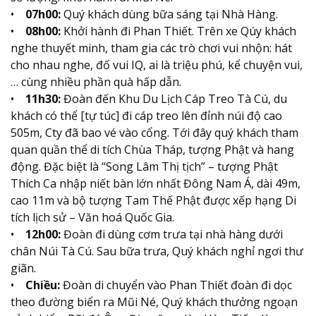
•
07h00:
Quý khách dùng bữa sáng tại Nhà Hàng.
•
08h00:
Khởi hành đi Phan Thiết. Trên xe Qúy khách
nghe thuyết minh, tham gia các trò chơi vui nhộn: hát
cho nhau nghe, đố vui IQ, ai là triệu phú, kể chuyện vui,
… cùng nhiều phần quà hấp dẫn.
•
11h30:
Đoàn đến Khu Du Lịch Cáp Treo Tà Cú, du
khách có thể [tự túc] đi cáp treo lên đỉnh núi độ cao
505m, Cty đã bao vé vào cổng. Tới đây quý khách tham
quan quần thể di tích Chùa Tháp, tượng Phật và hang
động. Đặc biệt là “Song Lâm Thị tịch” – tượng Phật
Thích Ca nhập niết bàn lớn nhất Đông Nam Á, dài 49m,
cao 11m và bộ tượng Tam Thế Phật được xếp hạng Di
tích lịch sử – Văn hoá Quốc Gia.
•
12h00:
Đoàn đi dùng cơm trưa tại nhà hàng dưới
chân Núi Tà Cú. Sau bữa trưa, Quý khách nghỉ ngơi thư
giãn.
•
Chiều:
Đoàn di chuyển vào Phan Thiết đoàn đi dọc
theo đường biển ra Mũi Né, Quý khách thưởng ngoạn