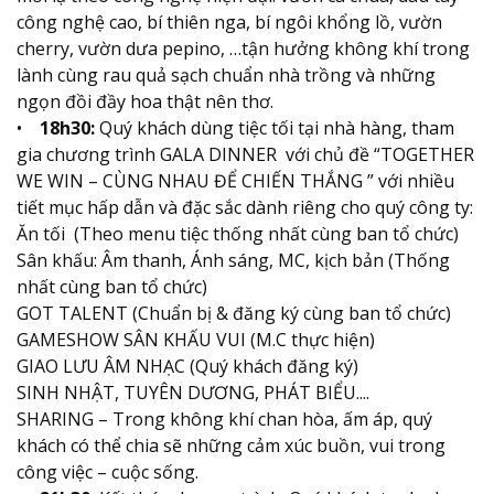
công nghệ cao, bí thiên nga, bí ngôi khổng lồ, vườn
cherry, vườn dưa pepino, …tận hưởng không khí trong
lành cùng rau quả sạch chuẩn nhà trồng và những
ngọn đồi đầy hoa thật nên thơ.
•
18h30:
Quý khách dùng tiệc tối tại nhà hàng, tham
gia chương trình GALA DINNER với chủ đề “TOGETHER
WE WIN – CÙNG NHAU ĐỂ CHIẾN THẮNG ” với nhiều
tiết mục hấp dẫn và đặc sắc dành riêng cho quý công ty:
Ăn tối (Theo menu tiệc thống nhất cùng ban tổ chức)
Sân khấu: Âm thanh, Ánh sáng, MC, kịch bản (Thống
nhất cùng ban tổ chức)
GOT TALENT (Chuẩn bị & đăng ký cùng ban tổ chức)
GAMESHOW SÂN KHẤU VUI (M.C thực hiện)
GIAO LƯU ÂM NHẠC (Quý khách đăng ký)
SINH NHẬT, TUYÊN DƯƠNG, PHÁT BIỂU....
SHARING – Trong không khí chan hòa, ấm áp, quý
khách có thể chia sẽ những cảm xúc buồn, vui trong
công việc – cuộc sống.