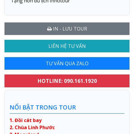
Tặng nón du lịch Innotour
IN - LƯU TOUR
LIÊN HỆ TƯ VẤN
TƯ VẤN QUA ZALO
HOTLINE: 090.161.1920
NỔI BẬT TRONG TOUR
1. Đồi cát bay
2. Chùa Linh Phước