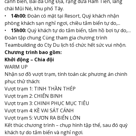
cảnh biển, Bãi đá Ông Địa, rặng dừa Hàm Tiến, làng
chài Mũi Né, khu phố Tây.
•
14h00:
Đoàn có mặt tại Resort, Quý khách nhận
phòng khách sạn nghỉ ngơi, chiều tắm biển tự do,...
•
15h00:
Quý khách tự do tắm biển, tắm hồ bơi tự do,…
Đoàn tập chung Cùng tham gia chương trình
Teambuilding do Cty Du lịch tổ chức hết sức vui nhộn.
Chương trình bao gồm:
Khởi động – Chia đội
WARM UP
Nhận sơ đồ vượt trạm, tính toán các phương án chinh
phục thử thách:
Vượt trạm 1: TINH THẦN THÉP
Vượt trạm 2: CHIẾN BINH
Vượt trạm 3: CHINH PHỤC MỤC TIÊU
Vượt trạm 4: KỀ VAI SÁT CÁNH
Vượt trạm 5: VƯƠN RA BIỂN LỚN
Kết thúc chương trình – chụp hình tập thể, sau đó quý
khách tự do tắm biển và nghỉ ngơi.