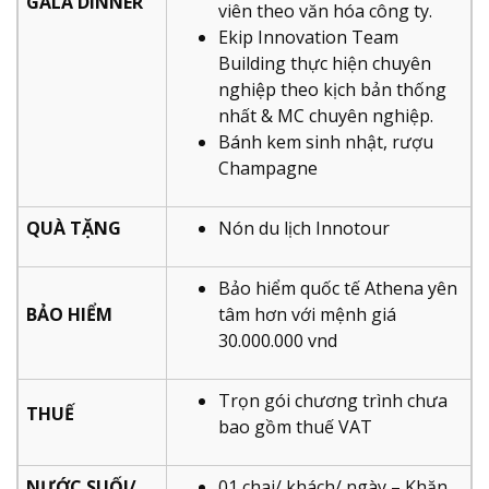
GALA DINNER
viên theo văn hóa công ty.
Ekip Innovation Team
Building thực hiện chuyên
nghiệp theo kịch bản thống
nhất & MC chuyên nghiệp.
Bánh kem sinh nhật, rượu
Champagne
QUÀ TẶNG
Nón du lịch Innotour
Bảo hiểm quốc tế Athena yên
BẢO HIỂM
tâm hơn với mệnh giá
30.000.000 vnd
Trọn gói chương trình chưa
THUẾ
bao gồm thuế VAT
NƯỚC SUỐI/
01 chai/ khách/ ngày – Khăn