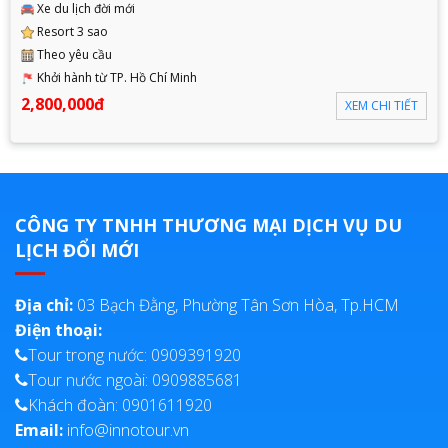
Xe du lịch đời mới
Resort 3 sao
Theo yêu cầu
Khởi hành từ TP. Hồ Chí Minh
2,800,000đ
XEM CHI TIẾT
CÔNG TY TNHH THƯƠNG MẠI DỊCH VỤ DU
LỊCH ĐỔI MỚI
Địa chỉ:
03 Bạch Đằng, Phường Tân Sơn Hòa, Tp.HCM
Điện thoại:
Tour trong nước: 0909391920
Tour nước ngoài: 0909885681
Khách đoàn: 0901611920
Email:
info@innotour.vn