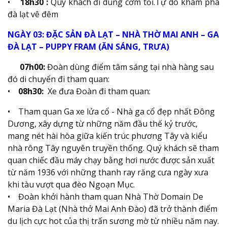
•
18h30 :
Qúy khách đi dùng cơm tối.Tự do khám phá
đà lạt vê đêm
NGÀY 03: ĐẶC SẢN ĐÀ LẠT – NHÀ THỜ MAI ANH – GA
ĐÀ LẠT – PUPPY FRAM (ĂN SÁNG, TRƯA)
07h00:
Đoàn dùng điểm tâm sáng tại nhà hàng sau
đó di chuyển đi tham quan:
•
08h30:
Xe đưa Đoàn đi tham quan:
• Tham quan Ga xe lửa cổ - Nhà ga cổ đẹp nhất Đông
Dương, xây dựng từ những năm đầu thế kỷ trước,
mang nét hài hòa giữa kiến trúc phương Tây và kiểu
nhà rông Tây nguyên truyền thống. Quý khách sẽ tham
quan chiếc đầu máy chạy bằng hơi nước được sản xuất
từ năm 1936 với những thanh ray răng cưa ngày xưa
khi tàu vượt qua đèo Ngoạn Mục.
• Đoàn khởi hành tham quan Nhà Thờ Domain De
Maria Đà Lạt (Nhà thở Mai Anh Đào) đã trở thành điểm
du lịch cực hot của thị trấn sương mờ từ nhiều năm nay.