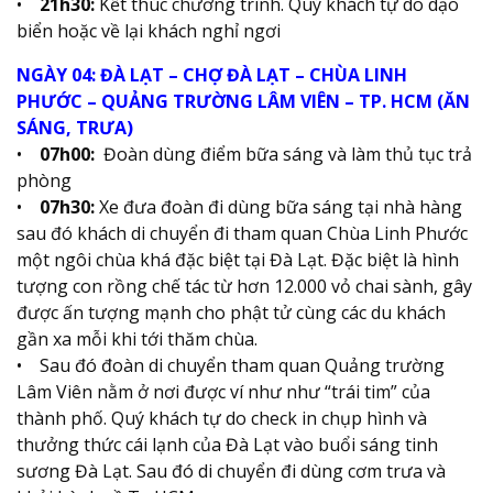
•
21h30:
Kết thúc chương trình. Quý khách tự do dạo
biển hoặc về lại khách nghỉ ngơi
NGÀY 04: ĐÀ LẠT – CHỢ ĐÀ LẠT – CHÙA LINH
PHƯỚC – QUẢNG TRƯỜNG LÂM VIÊN – TP. HCM (ĂN
SÁNG, TRƯA)
•
07h00:
Đoàn dùng điểm bữa sáng và làm thủ tục trả
phòng
•
07h30:
Xe đưa đoàn đi dùng bữa sáng tại nhà hàng
sau đó khách di chuyển đi tham quan Chùa Linh Phước
một ngôi chùa khá đặc biệt tại Đà Lạt. Đặc biệt là hình
tượng con rồng chế tác từ hơn 12.000 vỏ chai sành, gây
được ấn tượng mạnh cho phật tử cùng các du khách
gần xa mỗi khi tới thăm chùa.
• Sau đó đoàn di chuyển tham quan Quảng trường
Lâm Viên nằm ở nơi được ví như như “trái tim” của
thành phố. Quý khách tự do check in chụp hình và
thưởng thức cái lạnh của Đà Lạt vào buổi sáng tinh
sương Đà Lạt. Sau đó di chuyển đi dùng cơm trưa và