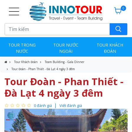
0
TOUR TRONG
TOUR NƯỚC
TOUR KHÁCH
NƯỚC
NGOÀI
ĐOÀN
Tour Khách Đoàn
Team Building - Gala Dinner
Tour Đoàn - Phan Thiết - Đà Lạt 4 ngày 3 đêm
Tour Đoàn - Phan Thiết -
Đà Lạt 4 ngày 3 đêm
0 đánh giá
Viết đánh giá