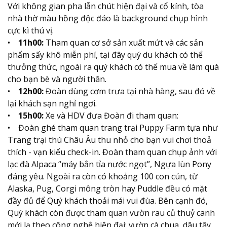
Với không gian pha lẫn chút hiện đại và cổ kính, tòa
nhà thờ màu hồng độc đáo là background chụp hình
cực kì thú vị.
•
11h00:
Tham quan cơ sở sản xuất mứt và các sản
phẩm sấy khô miễn phí, tại đây quý du khách có thể
thưởng thức, ngoài ra quý khách có thể mua về làm quà
cho bạn bè và người thân.
•
12h00:
Đoàn dùng cơm trưa tại nhà hàng, sau đó về
lại khách sạn nghỉ ngơi.
•
15h00:
Xe và HDV đưa Đoàn đi tham quan:
• Đoàn ghé tham quan trang trại Puppy Farm tựa như
Trang trại thú Châu Âu thu nhỏ cho bạn vui chơi thoả
thích - vạn kiểu check-in. Đoàn tham quan chụp ảnh với
lạc đà Alpaca “máy bắn tỉa nước ngọt”, Ngựa lùn Pony
đáng yêu. Ngoài ra còn có khoảng 100 con cún, từ
Alaska, Pug, Corgi mông tròn hay Puddle đều có mặt
đầy đủ để Quý khách thoải mái vui đùa. Bên cạnh đó,
Quý khách còn được tham quan vườn rau củ thuỷ canh
mới lạ theo công nghệ hiện đại: vườn cà chua, dâu tây